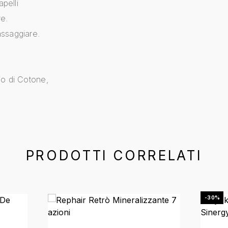
apelli
re.
assaggiare.
+
io di Cotone,
PRODOTTI CORRELATI
-30%