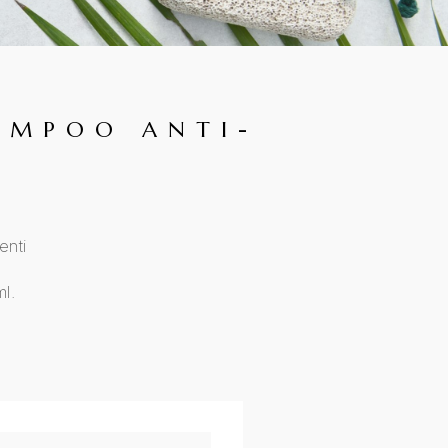
AMPOO ANTI-
enti
l.