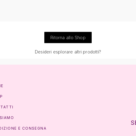
Ritorna allo Shop
Desideri esplorare altri prodotti?
ME
P
TATTI
 SIAMO
S
DIZIONE E CONSEGNA