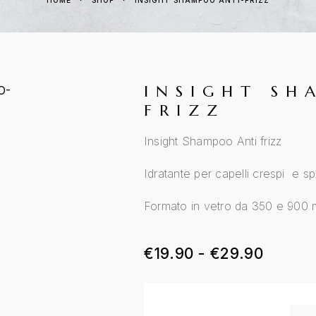
HOME
SHOP
INSIGHT SHAMPOO ANTI-FRIZZ
INSIGHT SH
FRIZZ
Insight Shampoo Anti frizz
Idratante per capelli crespi e sp
Formato in vetro da 350 e 900 m
€
19.90
-
€
29.90