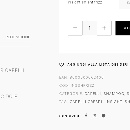
insight sh antifrizz
AG
RECENSIONI
AGGIUNGI ALLA LISTA DESIDERI
R CAPELLI
EAN:
8000000062406
COD:
INSSHFRIZZ
CATEGORIE:
CAPELLI
,
SHAMPOO
,
S
CIDO E
TAG:
CAPELLI CRESPI . INSIGHT
,
S
CONDIVIDI