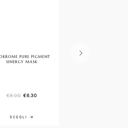
OKROME PURE PIGMENT
FIALE KAPETIL COLOR
SINERGY MASK
H. SEWARD
€
9.00
€
6.30
€
1.19
SCEGLI
SCEGLI