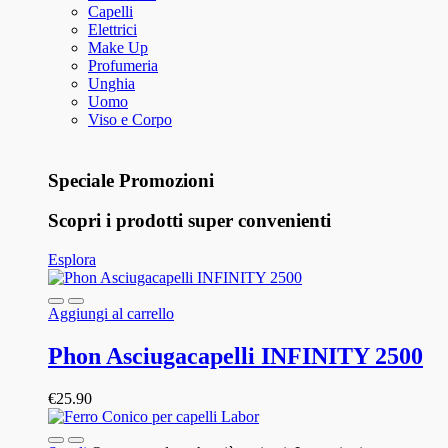
Capelli
Elettrici
Make Up
Profumeria
Unghia
Uomo
Viso e Corpo
Speciale Promozioni
Scopri i prodotti super convenienti
Esplora
Aggiungi al carrello
Phon Asciugacapelli INFINITY 2500
€
25.90