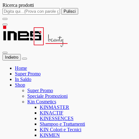
Ricerca prodotti
Pulisci
Indietro
Home
Super Promo
In Saldo
Shop
Super Promo
Speciale Promozioni
Kin Cosmetics
KINMASTER
KINACTIF
KINESSENCES
Shampoo e Trattamenti
KIN Colori e Tecnici
KINMEN