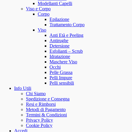
Modellanti Capelli
Viso e Corpo
Corpo
Epilazione
Trattamento Corpo
Viso
Anti Età e Peeling
Antirughe
Detersione
Esfolianti – Scrub
Idratazione
Maschere Viso
Occhi
Pelle Grassa
Pelli Impure
Pelli sensibili
Info Utili
Chi Siamo
Spedizione e Consegna
Resi e Rimborsi
Metodi di Pagamento
Termini & Condizioni
Privacy Policy
Cookie Policy
Accedi