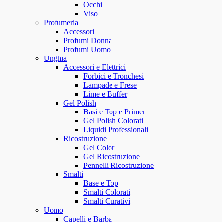
Occhi
Viso
Profumeria
Accessori
Profumi Donna
Profumi Uomo
Unghia
Accessori e Elettrici
Forbici e Tronchesi
Lampade e Frese
Lime e Buffer
Gel Polish
Basi e Top e Primer
Gel Polish Colorati
Liquidi Professionali
Ricostruzione
Gel Color
Gel Ricostruzione
Pennelli Ricostruzione
Smalti
Base e Top
Smalti Colorati
Smalti Curativi
Uomo
Capelli e Barba