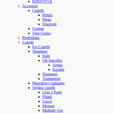
KINSTYLE
Accessori
Capelli
Pettini
Piega
Spazzole
Unghie
Viso Corpo
Predefinita
Capelli
Kit Capelli
Shampoo
Kids
Oli Specifici
Argan
Keratin
Shampoo
Trattamenti
Maschere e balsamo
Styling capelli
Cere e Paste
Fluidi
Lacca
Mousse
Multiple Use