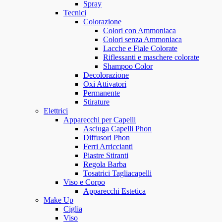
Spray
Tecnici
Colorazione
Colori con Ammoniaca
Colori senza Ammoniaca
Lacche e Fiale Colorate
Riflessanti e maschere colorate
Shampoo Color
Decolorazione
Oxi Attivatori
Permanente
Stirature
Elettrici
Apparecchi per Capelli
Asciuga Capelli Phon
Diffusori Phon
Ferri Arriccianti
Piastre Stiranti
Regola Barba
Tosatrici Tagliacapelli
Viso e Corpo
Apparecchi Estetica
Make Up
Ciglia
Viso