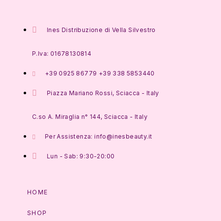
Ines Distribuzione di Vella Silvestro
P.Iva: 01678130814
+39 0925 86779 +39 338 5853440
Piazza Mariano Rossi, Sciacca - Italy
C.so A. Miraglia n° 144, Sciacca - Italy
Per Assistenza: info@inesbeauty.it
Lun - Sab: 9:30-20:00
HOME
SHOP