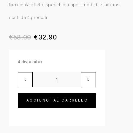
luminosità effetto specchio. capelli morbidi e luminosi
conf. da 4 prodotti
€
58.00
€
32.90
4 disponibili
AGGIUNGI AL CARRELLO