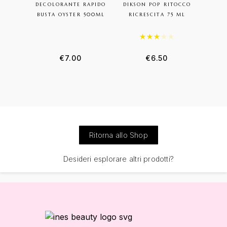
DECOLORANTE RAPIDO
DIKSON POP RITOCCO
QUIC
BUSTA OYSTER 500ML
RICRESCITA 75 ML
Valutato
3.00
su 5
€
7.00
€
6.50
Ritorna allo Shop
Desideri esplorare altri prodotti?