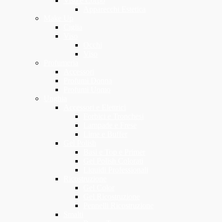
Viso e Corpo
Apparecchi Estetica
Make Up
Ciglia
Viso
Occhi
Viso
Profumeria
Accessori
Profumi Donna
Profumi Uomo
Unghia
Accessori e Elettrici
Forbici e Tronchesi
Lampade e Frese
Lime e Buffer
Gel Polish
Basi e Top e Primer
Gel Polish Colorati
Liquidi Professionali
Ricostruzione
Gel Color
Gel Ricostruzione
Pennelli Ricostruzione
Smalti