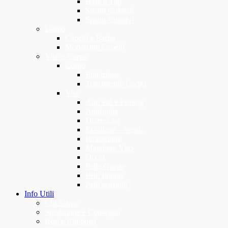
Base e Top
Smalti Colorati
Smalti Curativi
Uomo
Capelli e Barba
Modellanti Capelli
Viso e Corpo
Corpo
Epilazione
Trattamento Corpo
Viso
Anti Età e Peeling
Antirughe
Detersione
Esfolianti – Scrub
Idratazione
Maschere Viso
Occhi
Pelle Grassa
Pelli Impure
Pelli sensibili
Info Utili
Chi Siamo
Spedizione e Consegna
Resi e Rimborsi