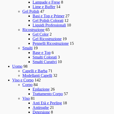
Lampade e Frese
8
Lime e Buffer
14
Gel Polish
47
Basi e Top e Primer
27
Gel Polish Colorati
12
Liquidi Professionali
10
Ricostruzione
65
Gel Color
2
Gel Ricostruzione
19
Pennelli Ricostruzione
15
Smalti
19
Base e Top
6
Smalti Colorati
3
Smalti Curativi
10
Uomo
98
Capelli e Barba
71
Modellanti Capelli
32
Viso e Corpo
142
Corpo
84
Epilazione
26
Trattamento Corpo
57
Viso
81
Anti Età e Peeling
18
Antirughe
21
Detersione
8