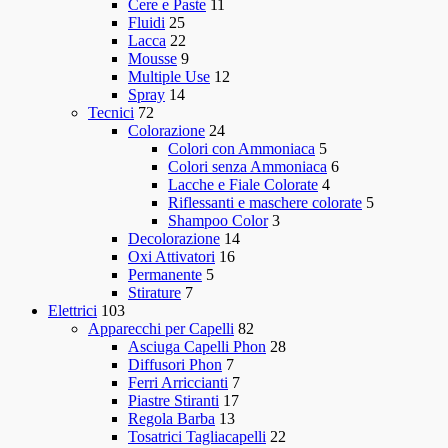
Cere e Paste
11
Fluidi
25
Lacca
22
Mousse
9
Multiple Use
12
Spray
14
Tecnici
72
Colorazione
24
Colori con Ammoniaca
5
Colori senza Ammoniaca
6
Lacche e Fiale Colorate
4
Riflessanti e maschere colorate
5
Shampoo Color
3
Decolorazione
14
Oxi Attivatori
16
Permanente
5
Stirature
7
Elettrici
103
Apparecchi per Capelli
82
Asciuga Capelli Phon
28
Diffusori Phon
7
Ferri Arriccianti
7
Piastre Stiranti
17
Regola Barba
13
Tosatrici Tagliacapelli
22