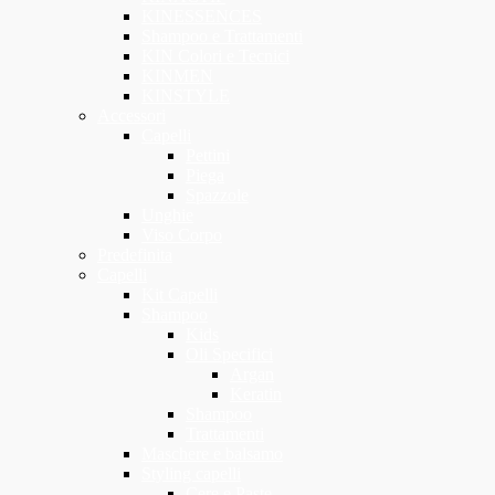
KINESSENCES
Shampoo e Trattamenti
KIN Colori e Tecnici
KINMEN
KINSTYLE
Accessori
Capelli
Pettini
Piega
Spazzole
Unghie
Viso Corpo
Predefinita
Capelli
Kit Capelli
Shampoo
Kids
Oli Specifici
Argan
Keratin
Shampoo
Trattamenti
Maschere e balsamo
Styling capelli
Cere e Paste