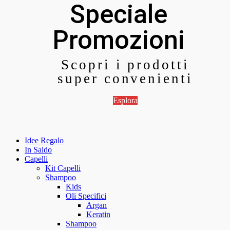
Speciale
Promozioni
Scopri i prodotti
super convenienti
Esplora
Idee Regalo
In Saldo
Capelli
Kit Capelli
Shampoo
Kids
Oli Specifici
Argan
Keratin
Shampoo