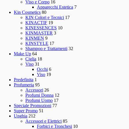
Viso e Corpo
16
Apparecchi Estetica
7
Kin Cosmetics
80
KIN Colori e Tecnici
17
KINACTIF
19
KINESSENCES
10
KINMASTER
3
KINMEN
9
KINSTYLE
17
Shampoo e Trattamenti
32
Make Up
64
Ciglia
18
Viso
31
Occhi
6
Viso
19
Predefinita
1
Profumeria
95
Accessori
26
Profumi Donna
12
Profumi Uomo
17
Speciale Promozioni
77
Super Promo
51
Unghia
212
Accessori e Elettrici
85
Forbici e Tronchesi
10