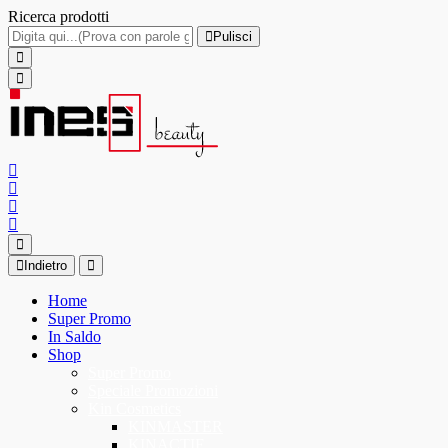
Ricerca prodotti
Pulisci
Indietro
Home
Super Promo
In Saldo
Shop
Super Promo
Speciale Promozioni
Kin Cosmetics
KINMASTER
KINACTIF