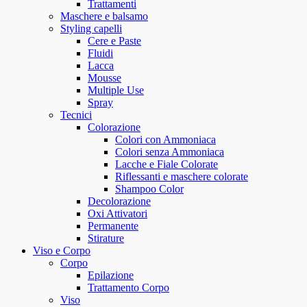
Trattamenti
Maschere e balsamo
Styling capelli
Cere e Paste
Fluidi
Lacca
Mousse
Multiple Use
Spray
Tecnici
Colorazione
Colori con Ammoniaca
Colori senza Ammoniaca
Lacche e Fiale Colorate
Riflessanti e maschere colorate
Shampoo Color
Decolorazione
Oxi Attivatori
Permanente
Stirature
Viso e Corpo
Corpo
Epilazione
Trattamento Corpo
Viso