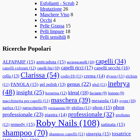
Esfolianti - Scrub
2
Idratazione
26
Maschere Viso
8
Occhi
4
Pelle Grassa
15
Pelli Impure
18
Pelli sensibili
8
Ricerche Popolari
capelli
(34)
ALFAPARF
(15)
anticaduta
(15)
asciugacapelli
(10)
capelli ricci
(17)
capelli secchi
(16)
capelli colorati
(12)
capelli fini
(10)
Clarissa
(54)
cella
(13)
crema
(14)
codiv19
(11)
dyson
(11)
elchim
inebrya
genus
(22)
FANOLA
(15)
gel polish
(13)
(11)
ghd
(11)
(48)
insight
(25)
kleral
(18)
keratina
(12)
lisciante
(9)
lozione
(9)
maschera
(39)
mesauda
(14)
macchinetta per capelli
(11)
oyster
(10)
phon
phon
(15)
parlux
(11)
philips
(11)
parrucchieria
(9)
permanente
(8)
professionale
(32)
professionale
(23)
piastra
(14)
profumo
Roby Nails
(108)
remedy
(15)
satinata
(15)
(12)
shampoo
(70)
tosatrice
sinergia
(15)
shampoo capelli
(11)