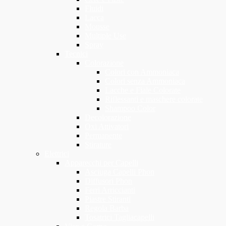
Fluidi
Lacca
Mousse
Multiple Use
Spray
Tecnici
Colorazione
Colori con Ammoniaca
Colori senza Ammoniaca
Lacche e Fiale Colorate
Riflessanti e maschere colorate
Shampoo Color
Decolorazione
Oxi Attivatori
Permanente
Stirature
Elettrici
Apparecchi per Capelli
Asciuga Capelli Phon
Diffusori Phon
Ferri Arriccianti
Piastre Stiranti
Regola Barba
Tosatrici Tagliacapelli