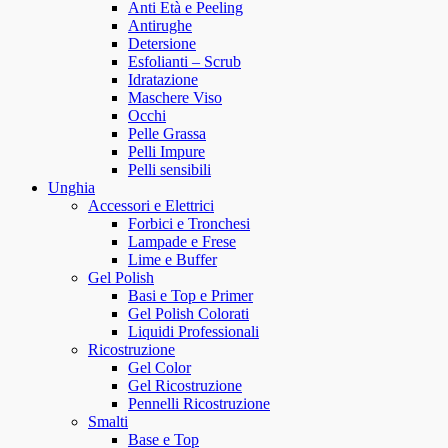
Anti Età e Peeling
Antirughe
Detersione
Esfolianti – Scrub
Idratazione
Maschere Viso
Occhi
Pelle Grassa
Pelli Impure
Pelli sensibili
Unghia
Accessori e Elettrici
Forbici e Tronchesi
Lampade e Frese
Lime e Buffer
Gel Polish
Basi e Top e Primer
Gel Polish Colorati
Liquidi Professionali
Ricostruzione
Gel Color
Gel Ricostruzione
Pennelli Ricostruzione
Smalti
Base e Top