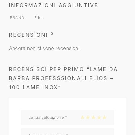
INFORMAZIONI AGGIUNTIVE
BRAND
Elios
0
RECENSIONI
Ancora non ci sono recensioni.
RECENSISCI PER PRIMO “LAME DA
BARBA PROFESSSIONALI ELIOS –
100 LAME INOX”
La tua valutazione
*
1 stella su 5
2 stelle su 5
3 stelle su 5
4 stelle su 5
5 stelle su 5