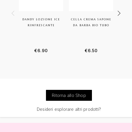
DANDY LOZIONE ICE
CELLA CREMA SAPONE
DAN
RINFRESCANTE
DA BARBA BIO TUBO
M
€
6.90
€
6.50
Ritorna allo Shop
Desideri esplorare altri prodotti?