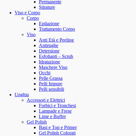
Permanente
Stirature
Viso e Corpo
Corpo
Epilazione
Trattamento Corpo
Viso
Anti Età e Peeling
Antirughe
Detersione
Esfolianti – Scrub
Idratazione
Maschere Viso
Occhi
Pelle Grassa
Pelli Impure
Pelli sensibili
Unghia
Accessori e Elettrici
Forbici e Tronchesi
Lampade e Frese
Lime e Buffer
Gel Polish
Basi e Top e Primer
Gel Polish Colorati