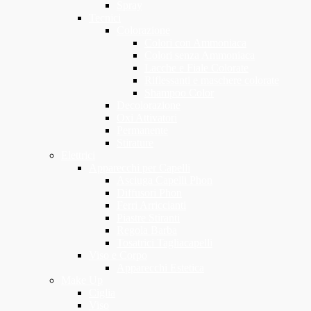
Spray
Tecnici
Colorazione
Colori con Ammoniaca
Colori senza Ammoniaca
Lacche e Fiale Colorate
Riflessanti e maschere colorate
Shampoo Color
Decolorazione
Oxi Attivatori
Permanente
Stirature
Elettrici
Apparecchi per Capelli
Asciuga Capelli Phon
Diffusori Phon
Ferri Arriccianti
Piastre Stiranti
Regola Barba
Tosatrici Tagliacapelli
Viso e Corpo
Apparecchi Estetica
Make Up
Ciglia
Viso