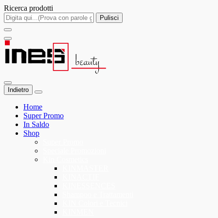
Ricerca prodotti
Pulisci
Indietro
Home
Super Promo
In Saldo
Shop
Super Promo
Speciale Promozioni
Kin Cosmetics
KINMASTER
KINACTIF
KINESSENCES
Shampoo e Trattamenti
KIN Colori e Tecnici
KINMEN