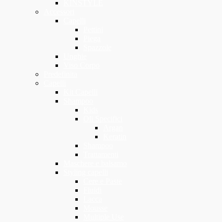
KINSTYLE
Accessori
Capelli
Pettini
Piega
Spazzole
Unghie
Viso Corpo
Predefinita
Capelli
Kit Capelli
Shampoo
Kids
Oli Specifici
Argan
Keratin
Shampoo
Trattamenti
Maschere e balsamo
Styling capelli
Cere e Paste
Fluidi
Lacca
Mousse
Multiple Use