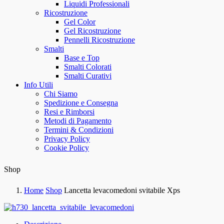
Liquidi Professionali
Ricostruzione
Gel Color
Gel Ricostruzione
Pennelli Ricostruzione
Smalti
Base e Top
Smalti Colorati
Smalti Curativi
Info Utili
Chi Siamo
Spedizione e Consegna
Resi e Rimborsi
Metodi di Pagamento
Termini & Condizioni
Privacy Policy
Cookie Policy
Shop
Home
Shop
Lancetta levacomedoni svitabile Xps