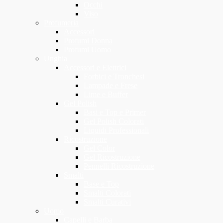
Occhi
Viso
Profumeria
Accessori
Profumi Donna
Profumi Uomo
Unghia
Accessori e Elettrici
Forbici e Tronchesi
Lampade e Frese
Lime e Buffer
Gel Polish
Basi e Top e Primer
Gel Polish Colorati
Liquidi Professionali
Ricostruzione
Gel Color
Gel Ricostruzione
Pennelli Ricostruzione
Smalti
Base e Top
Smalti Colorati
Smalti Curativi
Uomo
Capelli e Barba