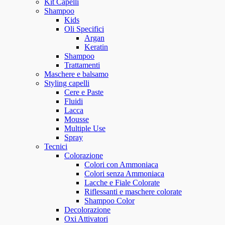
Kit Capelli
Shampoo
Kids
Oli Specifici
Argan
Keratin
Shampoo
Trattamenti
Maschere e balsamo
Styling capelli
Cere e Paste
Fluidi
Lacca
Mousse
Multiple Use
Spray
Tecnici
Colorazione
Colori con Ammoniaca
Colori senza Ammoniaca
Lacche e Fiale Colorate
Riflessanti e maschere colorate
Shampoo Color
Decolorazione
Oxi Attivatori