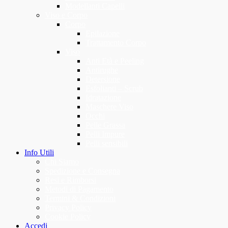
Modellanti Capelli
Viso e Corpo
Corpo
Epilazione
Trattamento Corpo
Viso
Anti Età e Peeling
Antirughe
Detersione
Esfolianti – Scrub
Idratazione
Maschere Viso
Occhi
Pelle Grassa
Pelli Impure
Pelli sensibili
Info Utili
Chi Siamo
Spedizione e Consegna
Resi e Rimborsi
Metodi di Pagamento
Termini & Condizioni
Privacy Policy
Cookie Policy
Accedi