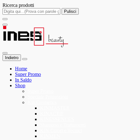
Ricerca prodotti
Pulisci
Indietro
Home
Super Promo
In Saldo
Shop
Super Promo
Speciale Promozioni
Kin Cosmetics
KINMASTER
KINACTIF
KINESSENCES
Shampoo e Trattamenti
KIN Colori e Tecnici
KINMEN