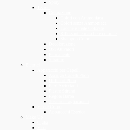
Spray
Tecnici
Colorazione
Colori con Ammoniaca
Colori senza Ammoniaca
Lacche e Fiale Colorate
Riflessanti e maschere colorate
Shampoo Color
Decolorazione
Oxi Attivatori
Permanente
Stirature
Elettrici
Apparecchi per Capelli
Asciuga Capelli Phon
Diffusori Phon
Ferri Arriccianti
Piastre Stiranti
Regola Barba
Tosatrici Tagliacapelli
Viso e Corpo
Apparecchi Estetica
Make Up
Ciglia
Viso