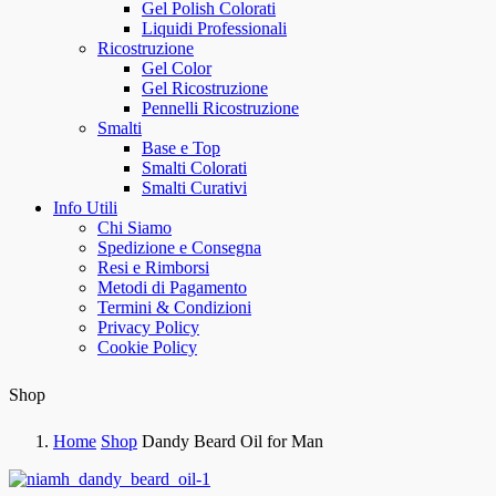
Gel Polish Colorati
Liquidi Professionali
Ricostruzione
Gel Color
Gel Ricostruzione
Pennelli Ricostruzione
Smalti
Base e Top
Smalti Colorati
Smalti Curativi
Info Utili
Chi Siamo
Spedizione e Consegna
Resi e Rimborsi
Metodi di Pagamento
Termini & Condizioni
Privacy Policy
Cookie Policy
Shop
Home
Shop
Dandy Beard Oil for Man