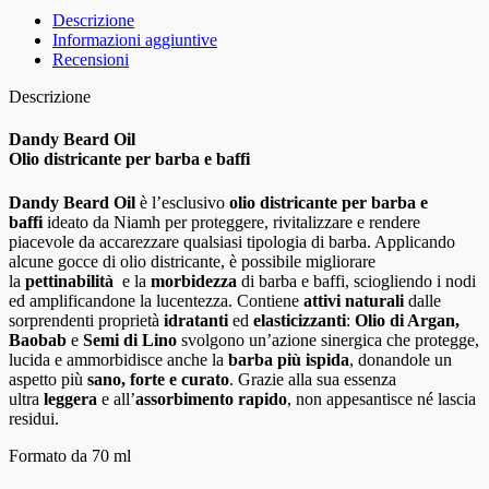
Descrizione
Informazioni aggiuntive
Recensioni
Descrizione
Dandy Beard Oil
Olio districante per barba e baffi
Dandy Beard Oil
è l’esclusivo
olio districante per barba e
baffi
ideato da Niamh per proteggere, rivitalizzare e rendere
piacevole da accarezzare qualsiasi tipologia di barba. Applicando
alcune gocce di olio districante, è possibile migliorare
la
pettinabilità
e la
morbidezza
di barba e baffi, sciogliendo i nodi
ed amplificandone la lucentezza. Contiene
attivi naturali
dalle
sorprendenti proprietà
idratanti
ed
elasticizzanti
:
Olio di Argan,
Baobab
e
Semi di Lino
svolgono un’azione sinergica che protegge,
lucida e ammorbidisce anche la
barba più ispida
, donandole un
aspetto più
sano, forte e curato
. Grazie alla sua essenza
ultra
leggera
e all’
assorbimento rapido
, non appesantisce né lascia
residui.
Formato da 70 ml