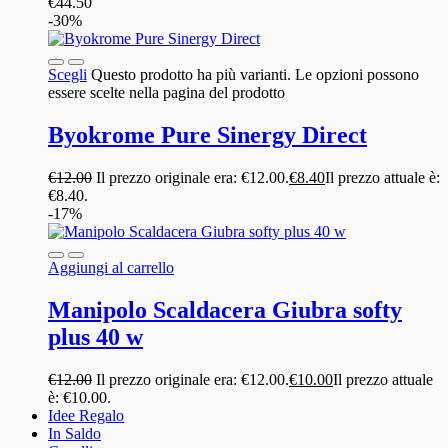
€
44.50
-30%
Scegli
Questo prodotto ha più varianti. Le opzioni possono
essere scelte nella pagina del prodotto
Byokrome Pure Sinergy Direct
€
12.00
Il prezzo originale era: €12.00.
€
8.40
Il prezzo attuale è:
€8.40.
-17%
Aggiungi al carrello
Manipolo Scaldacera Giubra softy
plus 40 w
€
12.00
Il prezzo originale era: €12.00.
€
10.00
Il prezzo attuale
è: €10.00.
Idee Regalo
In Saldo