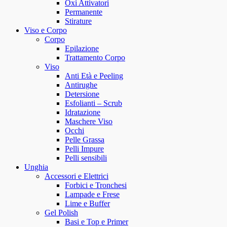
Oxi Attivatori
Permanente
Stirature
Viso e Corpo
Corpo
Epilazione
Trattamento Corpo
Viso
Anti Età e Peeling
Antirughe
Detersione
Esfolianti – Scrub
Idratazione
Maschere Viso
Occhi
Pelle Grassa
Pelli Impure
Pelli sensibili
Unghia
Accessori e Elettrici
Forbici e Tronchesi
Lampade e Frese
Lime e Buffer
Gel Polish
Basi e Top e Primer