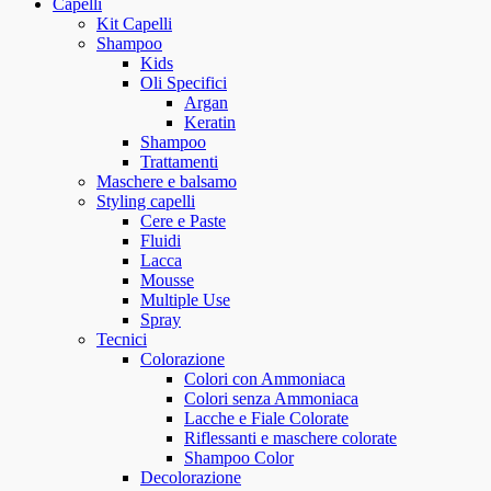
Capelli
Kit Capelli
Shampoo
Kids
Oli Specifici
Argan
Keratin
Shampoo
Trattamenti
Maschere e balsamo
Styling capelli
Cere e Paste
Fluidi
Lacca
Mousse
Multiple Use
Spray
Tecnici
Colorazione
Colori con Ammoniaca
Colori senza Ammoniaca
Lacche e Fiale Colorate
Riflessanti e maschere colorate
Shampoo Color
Decolorazione