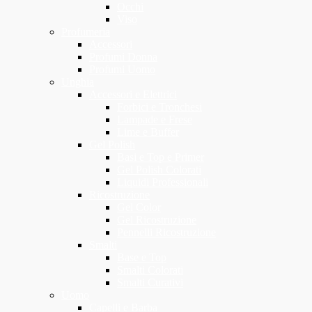
Occhi
Viso
Profumeria
Accessori
Profumi Donna
Profumi Uomo
Unghia
Accessori e Elettrici
Forbici e Tronchesi
Lampade e Frese
Lime e Buffer
Gel Polish
Basi e Top e Primer
Gel Polish Colorati
Liquidi Professionali
Ricostruzione
Gel Color
Gel Ricostruzione
Pennelli Ricostruzione
Smalti
Base e Top
Smalti Colorati
Smalti Curativi
Uomo
Capelli e Barba