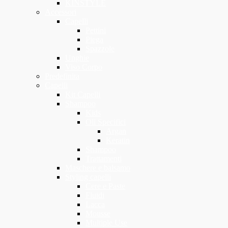
KINSTYLE
Accessori
Capelli
Pettini
Piega
Spazzole
Unghie
Viso Corpo
Predefinita
Capelli
Kit Capelli
Shampoo
Kids
Oli Specifici
Argan
Keratin
Shampoo
Trattamenti
Maschere e balsamo
Styling capelli
Cere e Paste
Fluidi
Lacca
Mousse
Multiple Use