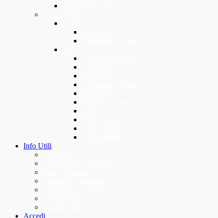
Modellanti Capelli
Viso e Corpo
Corpo
Epilazione
Trattamento Corpo
Viso
Anti Età e Peeling
Antirughe
Detersione
Esfolianti – Scrub
Idratazione
Maschere Viso
Occhi
Pelle Grassa
Pelli Impure
Pelli sensibili
Info Utili
Chi Siamo
Spedizione e Consegna
Resi e Rimborsi
Metodi di Pagamento
Termini & Condizioni
Privacy Policy
Cookie Policy
Accedi