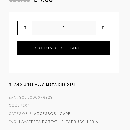
Lavatesta anatomico con fascia quantità
AGGIUNGI AL CARRELLO
AGGIUNGI ALLA LISTA DESIDERI
EAN:
8000000076328
COD:
K201
CATEGORIE:
ACCESSORI
,
CAPELLI
TAG:
LAVATESTA PORTATILE
,
PARRUCCHIERIA