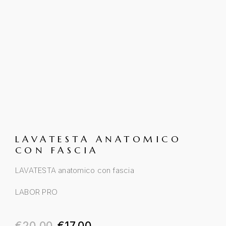
LAVATESTA ANATOMICO
CON FASCIA
LAVATESTA anatomico con fascia
LABOR PRO
Il prezzo originale era: €20.00.
Il prezzo attuale è: €17.0
€
20.00
€
17.00