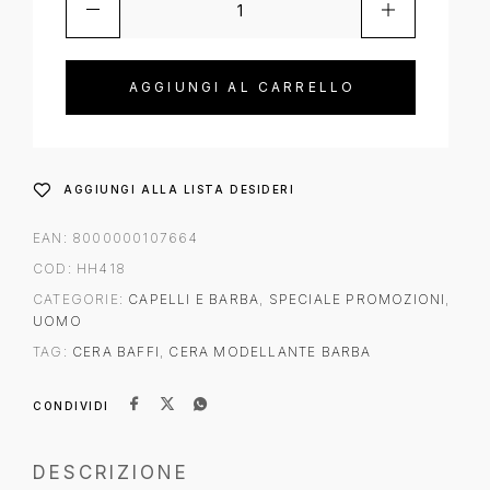
AGGIUNGI AL CARRELLO
AGGIUNGI ALLA LISTA DESIDERI
EAN:
8000000107664
COD:
HH418
CATEGORIE:
CAPELLI E BARBA
,
SPECIALE PROMOZIONI
,
UOMO
TAG:
CERA BAFFI
,
CERA MODELLANTE BARBA
CONDIVIDI
DESCRIZIONE