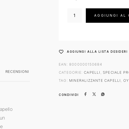
AGGIUNGI AL
AGGIUNGI ALLA LISTA DESIDERI
EAN:
8000000150684
RECENSIONI
CATEGORIE:
CAPELLI
,
SPECIALE P
TAG:
MINERALIZZANTE CAPELLI
,
OY
CONDIVIDI
apello
 un
le