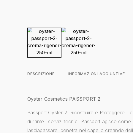
DESCRIZIONE
INFORMAZIONI AGGIUNTIVE
Oyster Cosmetics PASSPORT 2
Passport Oyster 2. Ricostruire e Proteggere il c
durante i servizi tecnici. Passport agisce come
lasciapassare: penetra nel capello creando del