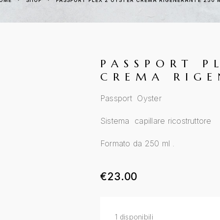
HOME
SHOP
PASSPORT PLEX 2 OYSTER CREMA RIGENERANTE 250 
PASSPORT P
CREMA RIGE
Passport Oyster
Sistema capillare ricostruttore
Formato da 250 ml .
€
23.00
1 disponibili