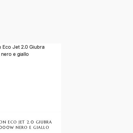
-18%
ON ECO JET 2.0 GIUBRA
LACCA FINET COLO
000W NERO E GIALLO
HELENE SEWARD 400