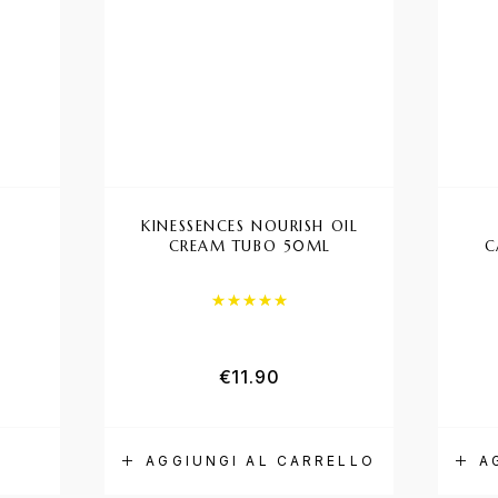
KINESSENCES NOURISH OIL
CREAM TUBO 50ML
C
Valutato
5.00
su 5
€
11.90
AGGIUNGI AL CARRELLO
A