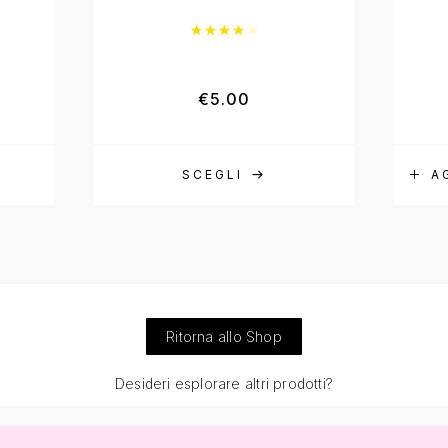
Valutato
4.00
su 5
€
5.00
SCEGLI
A
Ritorna allo Shop
Desideri esplorare altri prodotti?