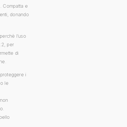
fo. Compatta e
stenti, donando
perchè l’uso
r.2, per
ermette di
one.
 proteggere i
do le
 non
co.
pello