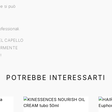
he si può
fessionali.
EL CAPELLO
LARMENTE
!
POTREBBE INTERESSARTI