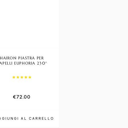
HAIRON PIASTRA PER
INSIGHT COMPLESS
APELLI EUPHORIA 230°
RISTRUTTURANTE
Valutato
5.00
su 5
€
72.00
€
19.50
GGIUNGI AL CARRELLO
AGGIUNGI AL CAR