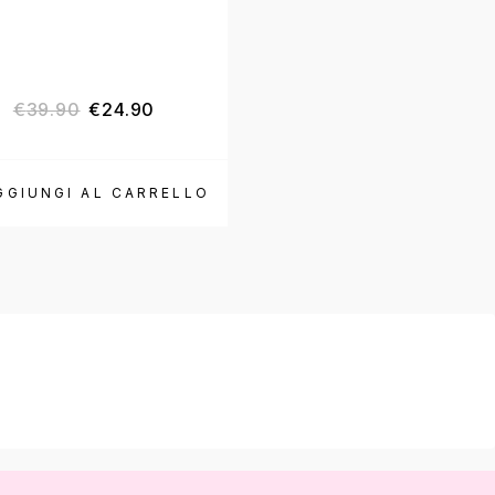
€
39.90
€
24.90
€
6.90
-
€
8.40
GGIUNGI AL CARRELLO
SCEGLI