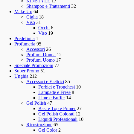
KINSTYLE
17
Shampoo e Trattamenti
32
Make Up
64
Ciglia
18
Viso
31
Occhi
6
Viso
19
Predefinita
1
Profumeria
95
Accessori
26
Profumi Donna
12
Profumi Uomo
17
Speciale Promozioni
77
Super Promo
51
Unghia
212
Accessori e Elettrici
85
Forbici e Tronchesi
10
Lampade e Frese
8
Lime e Buffer
14
Gel Polish
47
Basi e Top e Primer
27
Gel Polish Colorati
12
Liquidi Professionali
10
Ricostruzione
65
Gel Color
2