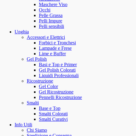
Maschere Viso
Occhi
Pelle Grassa
Pelli Impure
Pelli sensibili
Unghia
Accessori e Elettrici
Forbici e Tronchesi
Lampade e Frese
Lime e Buffer
Gel Polish
Basi e Top e Primer
Gel Polish Colorati
Liquidi Professionali
Ricostruzione
Gel Color
Gel Ricostruzione
Pennelli Ricostruzione
Smalti
Base e Top
Smalti Colorati
Smalti Curativi
Info Utili
Chi Siamo
Spedizione e Consegna