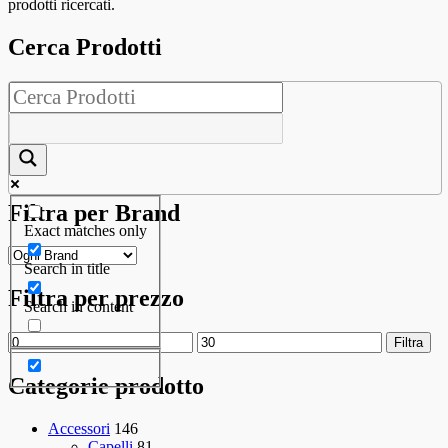
prodotti ricercati.
Cerca Prodotti
Filtra per Brand
Exact matches only
Search in title
Filtra per prezzo
Search in content
Prezzo
Prezzo
Filtra
Min
Max
Categorie prodotto
Accessori
146
Capelli
81