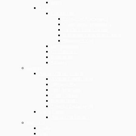
Spray
Tecnici
Colorazione
Colori con Ammoniaca
Colori senza Ammoniaca
Lacche e Fiale Colorate
Riflessanti e maschere colorate
Shampoo Color
Decolorazione
Oxi Attivatori
Permanente
Stirature
Elettrici
Apparecchi per Capelli
Asciuga Capelli Phon
Diffusori Phon
Ferri Arriccianti
Piastre Stiranti
Regola Barba
Tosatrici Tagliacapelli
Viso e Corpo
Apparecchi Estetica
Make Up
Ciglia
Viso