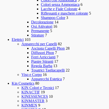
Colori con Ammoniaca
5
Colori senza Ammoniaca
6
Lacche e Fiale Colorate
4
Riflessanti e maschere colorate
5
Shampoo Color
3
Decolorazione
14
Oxi Attivatori
16
Permanente
5
Stirature
7
Elettrici
103
Apparecchi per Capelli
82
Asciuga Capelli Phon
28
Diffusori Phon
7
Ferri Arriccianti
7
Piastre Stiranti
17
Regola Barba
13
Tosatrici Tagliacapelli
22
Viso e Corpo
16
Apparecchi Estetica
7
Kin Cosmetics
80
KIN Colori e Tecnici
17
KINACTIF
19
KINESSENCES
10
KINMASTER
3
KINMEN
9