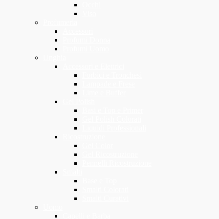
Occhi
Viso
Profumeria
Accessori
Profumi Donna
Profumi Uomo
Unghia
Accessori e Elettrici
Forbici e Tronchesi
Lampade e Frese
Lime e Buffer
Gel Polish
Basi e Top e Primer
Gel Polish Colorati
Liquidi Professionali
Ricostruzione
Gel Color
Gel Ricostruzione
Pennelli Ricostruzione
Smalti
Base e Top
Smalti Colorati
Smalti Curativi
Uomo
Capelli e Barba