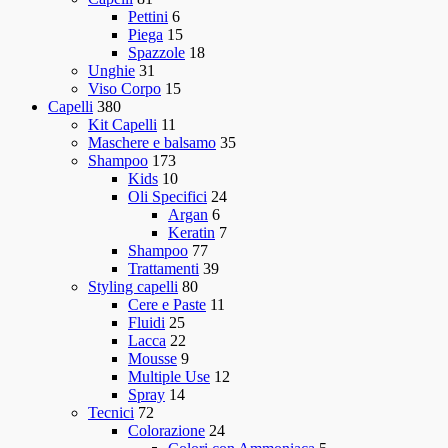
Pettini
6
Piega
15
Spazzole
18
Unghie
31
Viso Corpo
15
Capelli
380
Kit Capelli
11
Maschere e balsamo
35
Shampoo
173
Kids
10
Oli Specifici
24
Argan
6
Keratin
7
Shampoo
77
Trattamenti
39
Styling capelli
80
Cere e Paste
11
Fluidi
25
Lacca
22
Mousse
9
Multiple Use
12
Spray
14
Tecnici
72
Colorazione
24