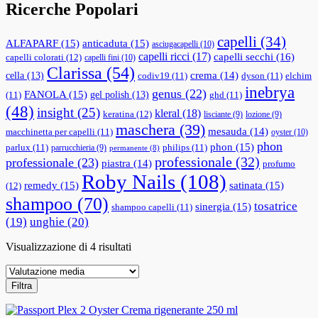
Ricerche Popolari
capelli
(34)
ALFAPARF
(15)
anticaduta
(15)
asciugacapelli
(10)
capelli ricci
(17)
capelli secchi
(16)
capelli colorati
(12)
capelli fini
(10)
Clarissa
(54)
cella
(13)
crema
(14)
codiv19
(11)
dyson
(11)
elchim
inebrya
genus
(22)
FANOLA
(15)
gel polish
(13)
(11)
ghd
(11)
(48)
insight
(25)
kleral
(18)
keratina
(12)
lisciante
(9)
lozione
(9)
maschera
(39)
mesauda
(14)
macchinetta per capelli
(11)
oyster
(10)
phon
phon
(15)
parlux
(11)
philips
(11)
parrucchieria
(9)
permanente
(8)
professionale
(32)
professionale
(23)
piastra
(14)
profumo
Roby Nails
(108)
remedy
(15)
satinata
(15)
(12)
shampoo
(70)
tosatrice
sinergia
(15)
shampoo capelli
(11)
(19)
unghie
(20)
Valutazione
Visualizzazione di 4 risultati
media
Filtra