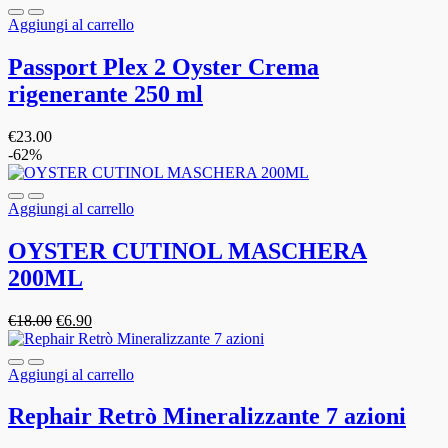
Aggiungi al carrello
Passport Plex 2 Oyster Crema
rigenerante 250 ml
€
23.00
-62%
Aggiungi al carrello
OYSTER CUTINOL MASCHERA
200ML
Il
Il
€
18.00
€
6.90
prezzo
prezzo
originale
attuale
era:
è:
Aggiungi al carrello
€18.00.
€6.90.
Rephair Retrò Mineralizzante 7 azioni