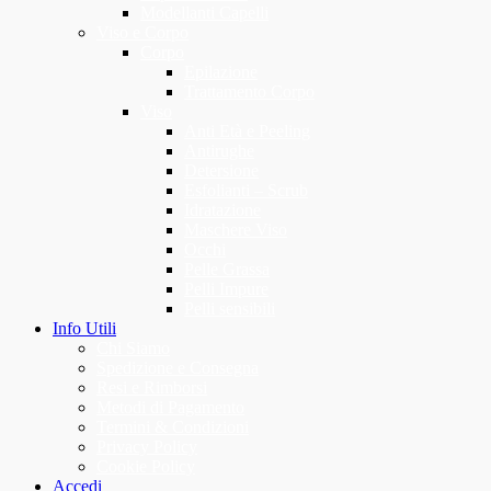
Modellanti Capelli
Viso e Corpo
Corpo
Epilazione
Trattamento Corpo
Viso
Anti Età e Peeling
Antirughe
Detersione
Esfolianti – Scrub
Idratazione
Maschere Viso
Occhi
Pelle Grassa
Pelli Impure
Pelli sensibili
Info Utili
Chi Siamo
Spedizione e Consegna
Resi e Rimborsi
Metodi di Pagamento
Termini & Condizioni
Privacy Policy
Cookie Policy
Accedi