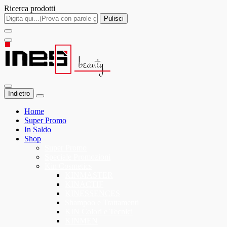
Ricerca prodotti
Pulisci
Indietro
Home
Super Promo
In Saldo
Shop
Super Promo
Speciale Promozioni
Kin Cosmetics
KINMASTER
KINACTIF
KINESSENCES
Shampoo e Trattamenti
KIN Colori e Tecnici
KINMEN