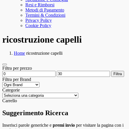
Resi e Rimborsi
Metodi di Pagamento
Termini & Condizioni
Privacy Policy
Cookie Policy
ricostruzione capelli
Home
ricostruzione capelli
Filtra per prezzo
Prezzo
Prezzo
Filtra
Min
Max
Filtra per Brand
Categorie
Carrello
Suggerimento Ricerca
Inserisci parole generiche e
premi invio
per visitare la pagina con i