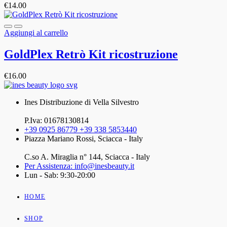
€
14.00
Aggiungi al carrello
GoldPlex Retrò Kit ricostruzione
€
16.00
Ines Distribuzione di Vella Silvestro
P.Iva: 01678130814
+39 0925 86779 +39 338 5853440
Piazza Mariano Rossi, Sciacca - Italy
C.so A. Miraglia n° 144, Sciacca - Italy
Per Assistenza: info@inesbeauty.it
Lun - Sab: 9:30-20:00
HOME
SHOP