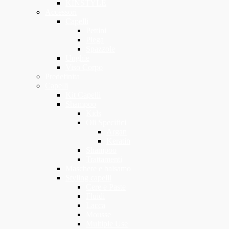
KINSTYLE
Accessori
Capelli
Pettini
Piega
Spazzole
Unghie
Viso Corpo
Predefinita
Capelli
Kit Capelli
Shampoo
Kids
Oli Specifici
Argan
Keratin
Shampoo
Trattamenti
Maschere e balsamo
Styling capelli
Cere e Paste
Fluidi
Lacca
Mousse
Multiple Use