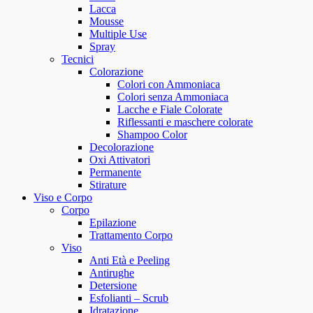
Lacca
Mousse
Multiple Use
Spray
Tecnici
Colorazione
Colori con Ammoniaca
Colori senza Ammoniaca
Lacche e Fiale Colorate
Riflessanti e maschere colorate
Shampoo Color
Decolorazione
Oxi Attivatori
Permanente
Stirature
Viso e Corpo
Corpo
Epilazione
Trattamento Corpo
Viso
Anti Età e Peeling
Antirughe
Detersione
Esfolianti – Scrub
Idratazione