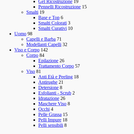
Gel Ricostruzione
19
Pennelli Ricostruzione
15
Smalti
19
Base e Top
6
Smalti Colorati
3
Smalti Curativi
10
Uomo
98
Capelli e Barba
71
Modellanti Capelli
32
Viso e Corpo
142
Corpo
84
Epilazione
26
Trattamento Corpo
57
Viso
81
Anti Età e Peeling
18
Antirughe
21
Detersione
8
Esfolianti - Scrub
2
Idratazione
26
Maschere Viso
8
Occhi
4
Pelle Grassa
15
Pelli Impure
18
Pelli sensibili
8