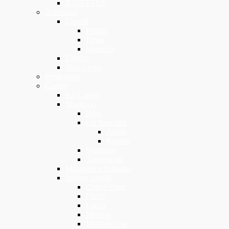
KINSTYLE
Accessori
Capelli
Pettini
Piega
Spazzole
Unghie
Viso Corpo
Predefinita
Capelli
Kit Capelli
Shampoo
Kids
Oli Specifici
Argan
Keratin
Shampoo
Trattamenti
Maschere e balsamo
Styling capelli
Cere e Paste
Fluidi
Lacca
Mousse
Multiple Use