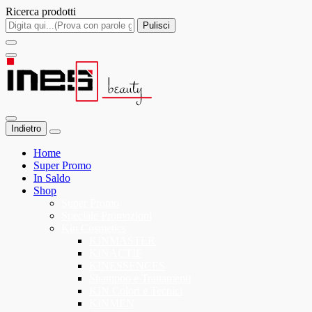
Ricerca prodotti
Pulisci
Indietro
Home
Super Promo
In Saldo
Shop
Super Promo
Speciale Promozioni
Kin Cosmetics
KINMASTER
KINACTIF
KINESSENCES
Shampoo e Trattamenti
KIN Colori e Tecnici
KINMEN