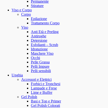
Permanente
Stirature
Viso e Corpo
Corpo
Epilazione
Trattamento Corpo
Viso
Anti Età e Peeling
Antirughe
Detersione
Esfolianti – Scrub
Idratazione
Maschere Viso
Occhi
Pelle Grassa
Pelli Impure
Pelli sensibili
Unghia
Accessori e Elettrici
Forbici e Tronchesi
Lampade e Frese
Lime e Buffer
Gel Polish
Basi e Top e Primer
Gel Polish Colorati