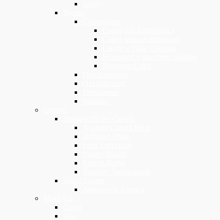
Spray
Tecnici
Colorazione
Colori con Ammoniaca
Colori senza Ammoniaca
Lacche e Fiale Colorate
Riflessanti e maschere colorate
Shampoo Color
Decolorazione
Oxi Attivatori
Permanente
Stirature
Elettrici
Apparecchi per Capelli
Asciuga Capelli Phon
Diffusori Phon
Ferri Arriccianti
Piastre Stiranti
Regola Barba
Tosatrici Tagliacapelli
Viso e Corpo
Apparecchi Estetica
Make Up
Ciglia
Viso