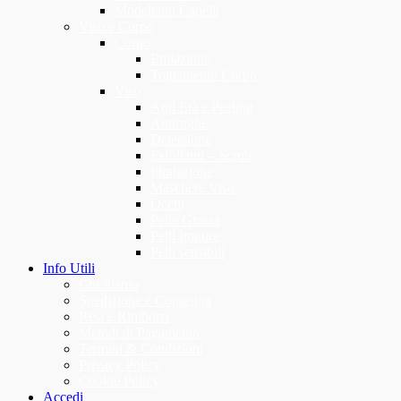
Modellanti Capelli
Viso e Corpo
Corpo
Epilazione
Trattamento Corpo
Viso
Anti Età e Peeling
Antirughe
Detersione
Esfolianti – Scrub
Idratazione
Maschere Viso
Occhi
Pelle Grassa
Pelli Impure
Pelli sensibili
Info Utili
Chi Siamo
Spedizione e Consegna
Resi e Rimborsi
Metodi di Pagamento
Termini & Condizioni
Privacy Policy
Cookie Policy
Accedi