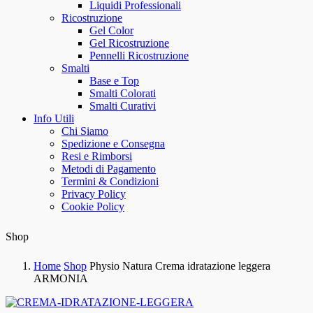
Liquidi Professionali
Ricostruzione
Gel Color
Gel Ricostruzione
Pennelli Ricostruzione
Smalti
Base e Top
Smalti Colorati
Smalti Curativi
Info Utili
Chi Siamo
Spedizione e Consegna
Resi e Rimborsi
Metodi di Pagamento
Termini & Condizioni
Privacy Policy
Cookie Policy
Shop
Home
Shop
Physio Natura Crema idratazione leggera
ARMONIA