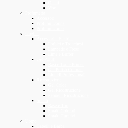
Occhi
Viso
Profumeria
Accessori
Profumi Donna
Profumi Uomo
Unghia
Accessori e Elettrici
Forbici e Tronchesi
Lampade e Frese
Lime e Buffer
Gel Polish
Basi e Top e Primer
Gel Polish Colorati
Liquidi Professionali
Ricostruzione
Gel Color
Gel Ricostruzione
Pennelli Ricostruzione
Smalti
Base e Top
Smalti Colorati
Smalti Curativi
Uomo
Capelli e Barba