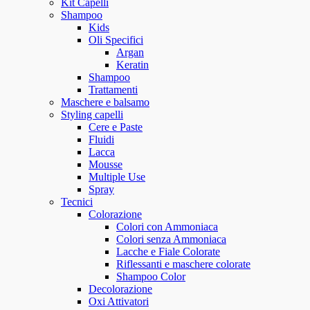
Kit Capelli
Shampoo
Kids
Oli Specifici
Argan
Keratin
Shampoo
Trattamenti
Maschere e balsamo
Styling capelli
Cere e Paste
Fluidi
Lacca
Mousse
Multiple Use
Spray
Tecnici
Colorazione
Colori con Ammoniaca
Colori senza Ammoniaca
Lacche e Fiale Colorate
Riflessanti e maschere colorate
Shampoo Color
Decolorazione
Oxi Attivatori