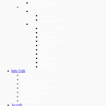
Modellanti Capelli
Viso e Corpo
Corpo
Epilazione
Trattamento Corpo
Viso
Anti Età e Peeling
Antirughe
Detersione
Esfolianti – Scrub
Idratazione
Maschere Viso
Occhi
Pelle Grassa
Pelli Impure
Pelli sensibili
Info Utili
Chi Siamo
Spedizione e Consegna
Resi e Rimborsi
Metodi di Pagamento
Termini & Condizioni
Privacy Policy
Cookie Policy
Accedi