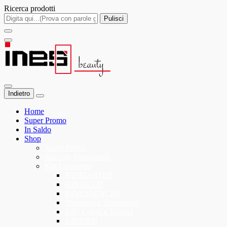
Ricerca prodotti
Pulisci
Indietro
Home
Super Promo
In Saldo
Shop
Super Promo
Speciale Promozioni
Kin Cosmetics
KINMASTER
KINACTIF
KINESSENCES
Shampoo e Trattamenti
KIN Colori e Tecnici
KINMEN