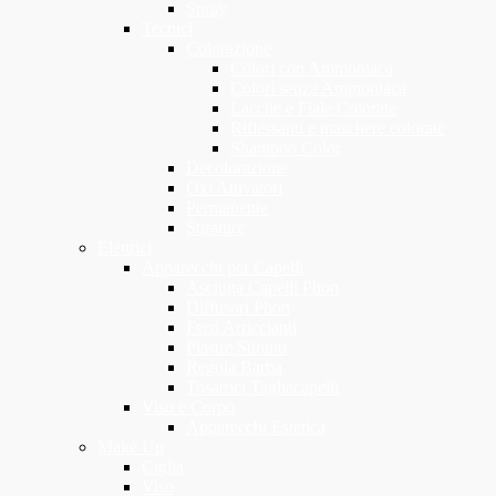
Spray
Tecnici
Colorazione
Colori con Ammoniaca
Colori senza Ammoniaca
Lacche e Fiale Colorate
Riflessanti e maschere colorate
Shampoo Color
Decolorazione
Oxi Attivatori
Permanente
Stirature
Elettrici
Apparecchi per Capelli
Asciuga Capelli Phon
Diffusori Phon
Ferri Arriccianti
Piastre Stiranti
Regola Barba
Tosatrici Tagliacapelli
Viso e Corpo
Apparecchi Estetica
Make Up
Ciglia
Viso