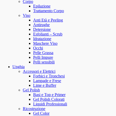
Corpo
Epilazione
Trattamento Corpo
Viso
Anti Età e Peeling
Antirughe
Detersione
Esfolianti – Scrub
Idratazione
Maschere Viso
Occhi
Pelle Grassa
Pelli Impure
Pelli sensibili
Unghia
Accessori e Elettrici
Forbici e Tronchesi
Lampade e Frese
Lime e Buffer
Gel Polish
Basi e Top e Primer
Gel Polish Colorati
Liquidi Professionali
Ricostruzione
Gel Color