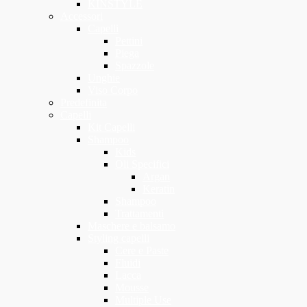
KINSTYLE
Accessori
Capelli
Pettini
Piega
Spazzole
Unghie
Viso Corpo
Predefinita
Capelli
Kit Capelli
Shampoo
Kids
Oli Specifici
Argan
Keratin
Shampoo
Trattamenti
Maschere e balsamo
Styling capelli
Cere e Paste
Fluidi
Lacca
Mousse
Multiple Use