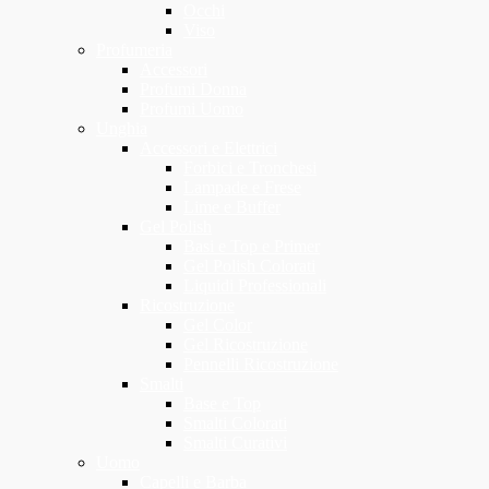
Occhi
Viso
Profumeria
Accessori
Profumi Donna
Profumi Uomo
Unghia
Accessori e Elettrici
Forbici e Tronchesi
Lampade e Frese
Lime e Buffer
Gel Polish
Basi e Top e Primer
Gel Polish Colorati
Liquidi Professionali
Ricostruzione
Gel Color
Gel Ricostruzione
Pennelli Ricostruzione
Smalti
Base e Top
Smalti Colorati
Smalti Curativi
Uomo
Capelli e Barba