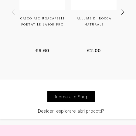
CASCO ASCIUGACAPELLI
ALLUME DI ROCCA
SPA
PORTATILE LABOR PRO
NATURALE
PI
€
9.60
€
2.00
Ritorna allo Shop
Desideri esplorare altri prodotti?