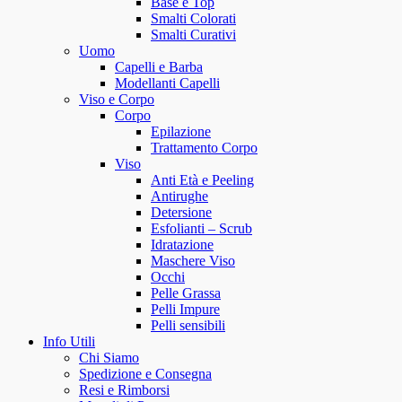
Base e Top
Smalti Colorati
Smalti Curativi
Uomo
Capelli e Barba
Modellanti Capelli
Viso e Corpo
Corpo
Epilazione
Trattamento Corpo
Viso
Anti Età e Peeling
Antirughe
Detersione
Esfolianti – Scrub
Idratazione
Maschere Viso
Occhi
Pelle Grassa
Pelli Impure
Pelli sensibili
Info Utili
Chi Siamo
Spedizione e Consegna
Resi e Rimborsi