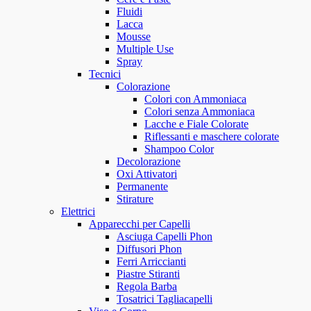
Fluidi
Lacca
Mousse
Multiple Use
Spray
Tecnici
Colorazione
Colori con Ammoniaca
Colori senza Ammoniaca
Lacche e Fiale Colorate
Riflessanti e maschere colorate
Shampoo Color
Decolorazione
Oxi Attivatori
Permanente
Stirature
Elettrici
Apparecchi per Capelli
Asciuga Capelli Phon
Diffusori Phon
Ferri Arriccianti
Piastre Stiranti
Regola Barba
Tosatrici Tagliacapelli