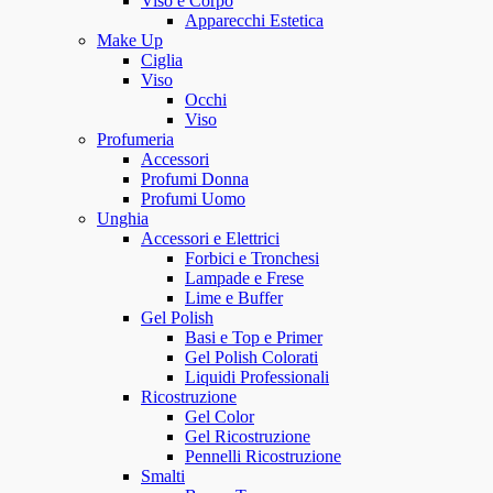
Viso e Corpo
Apparecchi Estetica
Make Up
Ciglia
Viso
Occhi
Viso
Profumeria
Accessori
Profumi Donna
Profumi Uomo
Unghia
Accessori e Elettrici
Forbici e Tronchesi
Lampade e Frese
Lime e Buffer
Gel Polish
Basi e Top e Primer
Gel Polish Colorati
Liquidi Professionali
Ricostruzione
Gel Color
Gel Ricostruzione
Pennelli Ricostruzione
Smalti