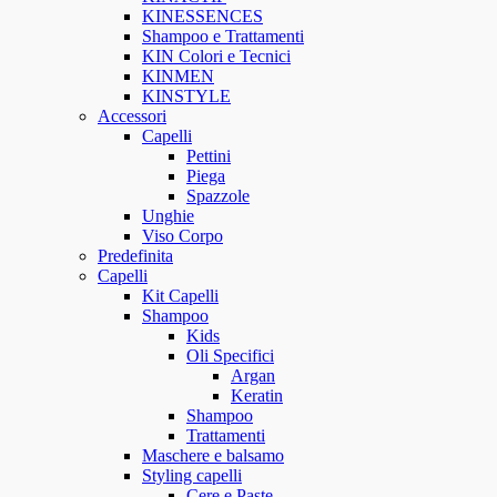
KINESSENCES
Shampoo e Trattamenti
KIN Colori e Tecnici
KINMEN
KINSTYLE
Accessori
Capelli
Pettini
Piega
Spazzole
Unghie
Viso Corpo
Predefinita
Capelli
Kit Capelli
Shampoo
Kids
Oli Specifici
Argan
Keratin
Shampoo
Trattamenti
Maschere e balsamo
Styling capelli
Cere e Paste