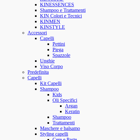
KINESSENCES
Shampoo e Trattamenti
KIN Colori e Tecnici
KINMEN
KINSTYLE
Accessori
Capelli
Pettini
Piega
Spazzole
Unghie
Viso Corpo
Predefinita
Capelli
Kit Capelli
Shampoo
Kids
Oli Specifici
Argan
Keratin
Shampoo
Trattamenti
Maschere e balsamo
Styling capelli
Cere e Paste