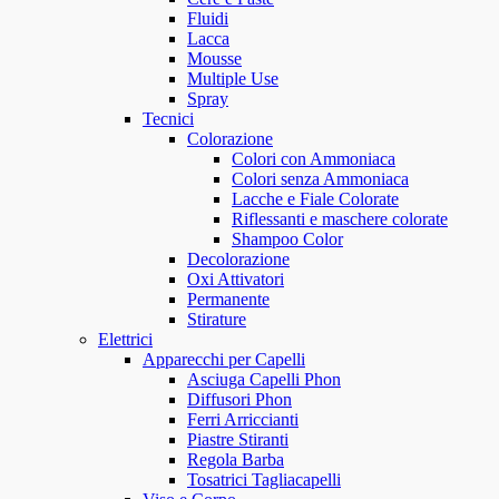
Fluidi
Lacca
Mousse
Multiple Use
Spray
Tecnici
Colorazione
Colori con Ammoniaca
Colori senza Ammoniaca
Lacche e Fiale Colorate
Riflessanti e maschere colorate
Shampoo Color
Decolorazione
Oxi Attivatori
Permanente
Stirature
Elettrici
Apparecchi per Capelli
Asciuga Capelli Phon
Diffusori Phon
Ferri Arriccianti
Piastre Stiranti
Regola Barba
Tosatrici Tagliacapelli