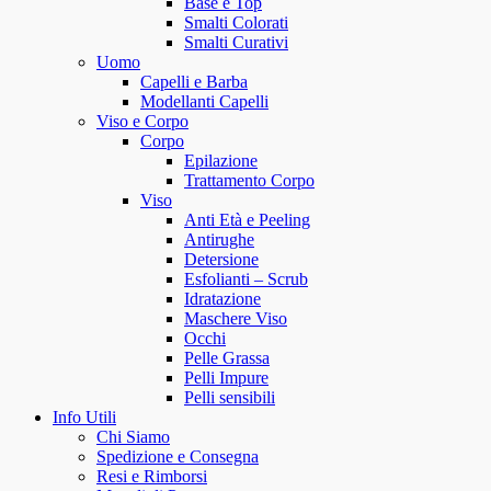
Base e Top
Smalti Colorati
Smalti Curativi
Uomo
Capelli e Barba
Modellanti Capelli
Viso e Corpo
Corpo
Epilazione
Trattamento Corpo
Viso
Anti Età e Peeling
Antirughe
Detersione
Esfolianti – Scrub
Idratazione
Maschere Viso
Occhi
Pelle Grassa
Pelli Impure
Pelli sensibili
Info Utili
Chi Siamo
Spedizione e Consegna
Resi e Rimborsi