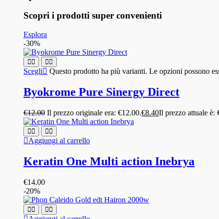
Scopri i prodotti super convenienti
Esplora
-30%
Scegli
Questo prodotto ha più varianti. Le opzioni possono ess
Byokrome Pure Sinergy Direct
€
12.00
Il prezzo originale era: €12.00.
€
8.40
Il prezzo attuale è:
Aggiungi al carrello
Keratin One Multi action Inebrya
€
14.00
-20%
Aggiungi al carrello