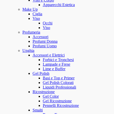
Viso e Corpo
Apparecchi Estetica
Make Up
Ciglia
Viso
Occhi
Viso
Profumeria
Accessori
Profumi Donna
Profumi Uomo
Unghia
Accessori e Elettrici
Forbici e Tronchesi
Lampade e Frese
Lime e Buffer
Gel Polish
Basi e Top e Primer
Gel Polish Colorati
Liquidi Professionali
Ricostruzione
Gel Color
Gel Ricostruzione
Pennelli Ricostruzione
Smalti