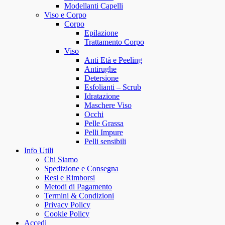
Modellanti Capelli
Viso e Corpo
Corpo
Epilazione
Trattamento Corpo
Viso
Anti Età e Peeling
Antirughe
Detersione
Esfolianti – Scrub
Idratazione
Maschere Viso
Occhi
Pelle Grassa
Pelli Impure
Pelli sensibili
Info Utili
Chi Siamo
Spedizione e Consegna
Resi e Rimborsi
Metodi di Pagamento
Termini & Condizioni
Privacy Policy
Cookie Policy
Accedi