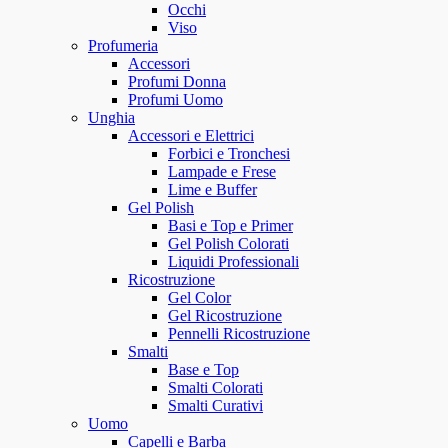
Occhi
Viso
Profumeria
Accessori
Profumi Donna
Profumi Uomo
Unghia
Accessori e Elettrici
Forbici e Tronchesi
Lampade e Frese
Lime e Buffer
Gel Polish
Basi e Top e Primer
Gel Polish Colorati
Liquidi Professionali
Ricostruzione
Gel Color
Gel Ricostruzione
Pennelli Ricostruzione
Smalti
Base e Top
Smalti Colorati
Smalti Curativi
Uomo
Capelli e Barba