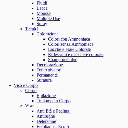
Fluidi
Lacca
Mousse
Multiple Use
Spray
Tecnici
Colorazione
Colori con Ammoniaca
Colori senza Ammoniaca
Lacche e Fiale Colorate
Riflessanti e maschere colorate
Shampoo Color
Decolorazione
Oxi Attivatori
Permanente
Stirature
Viso e Corpo
Corpo
Epilazione
Trattamento Corpo
Viso
Anti Età e Peeling
Antirughe
Detersione
Esfolianti – Scrub