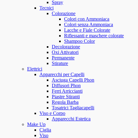
Spray
Tecnici
Colorazione
Colori con Ammoniaca
Colori senza Ammoniaca
Lacche e Fiale Colorate
Riflessanti e maschere colorate
Shampoo Color
Decolorazione
Oxi Attivatori
Permanente
Stirature
Elettrici
Apparecchi per Capelli
Asciuga Capelli Phon
Diffusori Phon
Ferri Arriccianti
Piastre Stiranti
Regola Barba
Tosatrici Tagliacapelli
Viso e Corpo
Apparecchi Estetica
Make Up
Ciglia
Viso