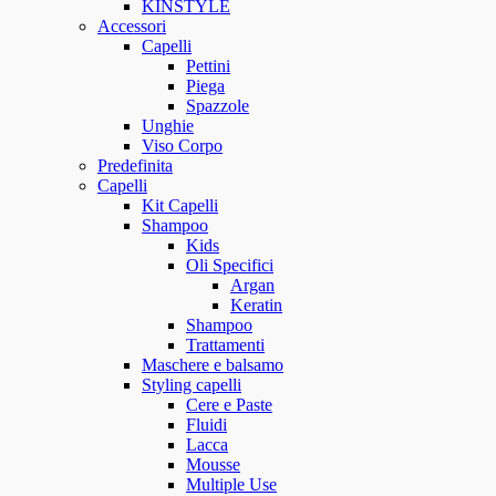
KINSTYLE
Accessori
Capelli
Pettini
Piega
Spazzole
Unghie
Viso Corpo
Predefinita
Capelli
Kit Capelli
Shampoo
Kids
Oli Specifici
Argan
Keratin
Shampoo
Trattamenti
Maschere e balsamo
Styling capelli
Cere e Paste
Fluidi
Lacca
Mousse
Multiple Use