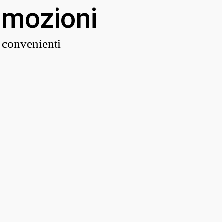
omozioni
r convenienti