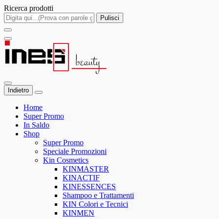
Ricerca prodotti
Pulisci
Indietro
Home
Super Promo
In Saldo
Shop
Super Promo
Speciale Promozioni
Kin Cosmetics
KINMASTER
KINACTIF
KINESSENCES
Shampoo e Trattamenti
KIN Colori e Tecnici
KINMEN