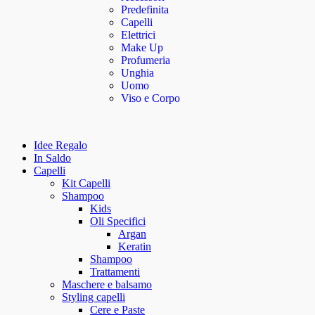
Predefinita
Capelli
Elettrici
Make Up
Profumeria
Unghia
Uomo
Viso e Corpo
Idee Regalo
In Saldo
Capelli
Kit Capelli
Shampoo
Kids
Oli Specifici
Argan
Keratin
Shampoo
Trattamenti
Maschere e balsamo
Styling capelli
Cere e Paste