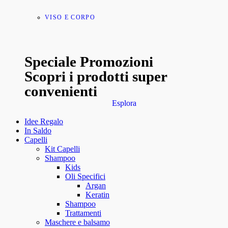
VISO E CORPO
Speciale Promozioni
Scopri i prodotti super
convenienti
Esplora
Idee Regalo
In Saldo
Capelli
Kit Capelli
Shampoo
Kids
Oli Specifici
Argan
Keratin
Shampoo
Trattamenti
Maschere e balsamo