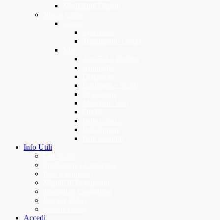
Modellanti Capelli
Viso e Corpo
Corpo
Epilazione
Trattamento Corpo
Viso
Anti Età e Peeling
Antirughe
Detersione
Esfolianti – Scrub
Idratazione
Maschere Viso
Occhi
Pelle Grassa
Pelli Impure
Pelli sensibili
Info Utili
Chi Siamo
Spedizione e Consegna
Resi e Rimborsi
Metodi di Pagamento
Termini & Condizioni
Privacy Policy
Cookie Policy
Accedi