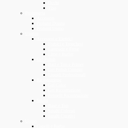
Occhi
Viso
Profumeria
Accessori
Profumi Donna
Profumi Uomo
Unghia
Accessori e Elettrici
Forbici e Tronchesi
Lampade e Frese
Lime e Buffer
Gel Polish
Basi e Top e Primer
Gel Polish Colorati
Liquidi Professionali
Ricostruzione
Gel Color
Gel Ricostruzione
Pennelli Ricostruzione
Smalti
Base e Top
Smalti Colorati
Smalti Curativi
Uomo
Capelli e Barba