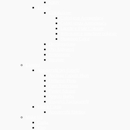
Spray
Tecnici
Colorazione
Colori con Ammoniaca
Colori senza Ammoniaca
Lacche e Fiale Colorate
Riflessanti e maschere colorate
Shampoo Color
Decolorazione
Oxi Attivatori
Permanente
Stirature
Elettrici
Apparecchi per Capelli
Asciuga Capelli Phon
Diffusori Phon
Ferri Arriccianti
Piastre Stiranti
Regola Barba
Tosatrici Tagliacapelli
Viso e Corpo
Apparecchi Estetica
Make Up
Ciglia
Viso