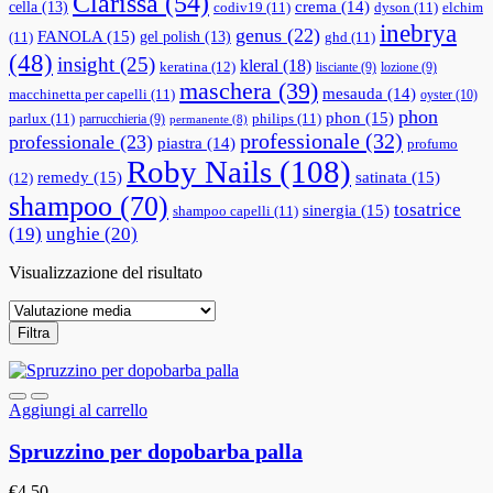
Clarissa
(54)
cella
(13)
crema
(14)
codiv19
(11)
dyson
(11)
elchim
inebrya
genus
(22)
FANOLA
(15)
gel polish
(13)
(11)
ghd
(11)
(48)
insight
(25)
kleral
(18)
keratina
(12)
lisciante
(9)
lozione
(9)
maschera
(39)
mesauda
(14)
macchinetta per capelli
(11)
oyster
(10)
phon
phon
(15)
parlux
(11)
philips
(11)
parrucchieria
(9)
permanente
(8)
professionale
(32)
professionale
(23)
piastra
(14)
profumo
Roby Nails
(108)
remedy
(15)
satinata
(15)
(12)
shampoo
(70)
tosatrice
sinergia
(15)
shampoo capelli
(11)
(19)
unghie
(20)
Visualizzazione del risultato
Filtra
Aggiungi al carrello
Spruzzino per dopobarba palla
€
4.50