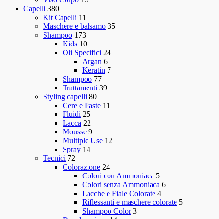
Capelli
380
Kit Capelli
11
Maschere e balsamo
35
Shampoo
173
Kids
10
Oli Specifici
24
Argan
6
Keratin
7
Shampoo
77
Trattamenti
39
Styling capelli
80
Cere e Paste
11
Fluidi
25
Lacca
22
Mousse
9
Multiple Use
12
Spray
14
Tecnici
72
Colorazione
24
Colori con Ammoniaca
5
Colori senza Ammoniaca
6
Lacche e Fiale Colorate
4
Riflessanti e maschere colorate
5
Shampoo Color
3