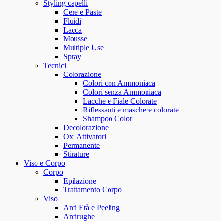
Styling capelli
Cere e Paste
Fluidi
Lacca
Mousse
Multiple Use
Spray
Tecnici
Colorazione
Colori con Ammoniaca
Colori senza Ammoniaca
Lacche e Fiale Colorate
Riflessanti e maschere colorate
Shampoo Color
Decolorazione
Oxi Attivatori
Permanente
Stirature
Viso e Corpo
Corpo
Epilazione
Trattamento Corpo
Viso
Anti Età e Peeling
Antirughe