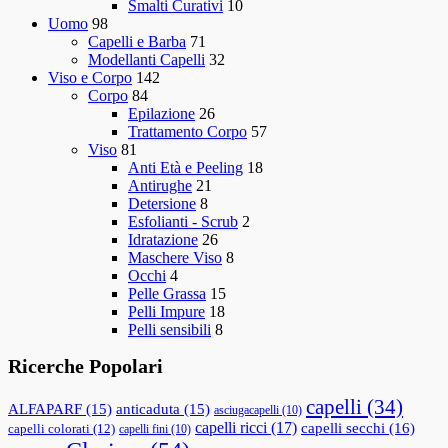
Smalti Curativi
10
Uomo
98
Capelli e Barba
71
Modellanti Capelli
32
Viso e Corpo
142
Corpo
84
Epilazione
26
Trattamento Corpo
57
Viso
81
Anti Età e Peeling
18
Antirughe
21
Detersione
8
Esfolianti - Scrub
2
Idratazione
26
Maschere Viso
8
Occhi
4
Pelle Grassa
15
Pelli Impure
18
Pelli sensibili
8
Ricerche Popolari
capelli
(34)
ALFAPARF
(15)
anticaduta
(15)
asciugacapelli
(10)
capelli ricci
(17)
capelli secchi
(16)
capelli colorati
(12)
capelli fini
(10)