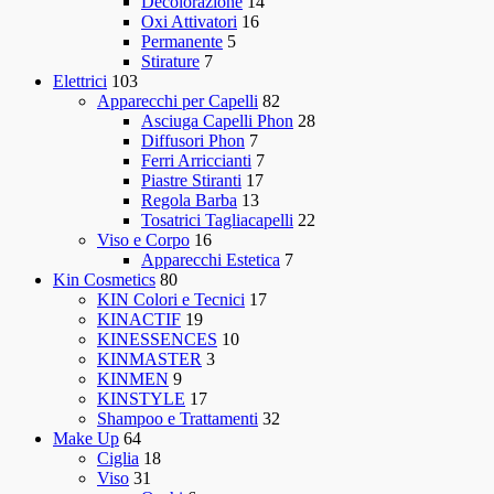
Decolorazione
14
Oxi Attivatori
16
Permanente
5
Stirature
7
Elettrici
103
Apparecchi per Capelli
82
Asciuga Capelli Phon
28
Diffusori Phon
7
Ferri Arriccianti
7
Piastre Stiranti
17
Regola Barba
13
Tosatrici Tagliacapelli
22
Viso e Corpo
16
Apparecchi Estetica
7
Kin Cosmetics
80
KIN Colori e Tecnici
17
KINACTIF
19
KINESSENCES
10
KINMASTER
3
KINMEN
9
KINSTYLE
17
Shampoo e Trattamenti
32
Make Up
64
Ciglia
18
Viso
31