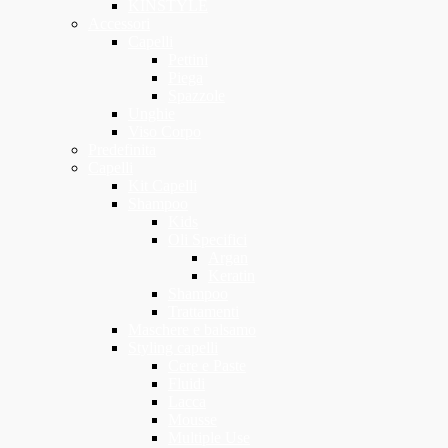
KINSTYLE
Accessori
Capelli
Pettini
Piega
Spazzole
Unghie
Viso Corpo
Predefinita
Capelli
Kit Capelli
Shampoo
Kids
Oli Specifici
Argan
Keratin
Shampoo
Trattamenti
Maschere e balsamo
Styling capelli
Cere e Paste
Fluidi
Lacca
Mousse
Multiple Use