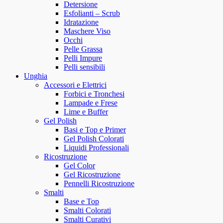
Detersione
Esfolianti – Scrub
Idratazione
Maschere Viso
Occhi
Pelle Grassa
Pelli Impure
Pelli sensibili
Unghia
Accessori e Elettrici
Forbici e Tronchesi
Lampade e Frese
Lime e Buffer
Gel Polish
Basi e Top e Primer
Gel Polish Colorati
Liquidi Professionali
Ricostruzione
Gel Color
Gel Ricostruzione
Pennelli Ricostruzione
Smalti
Base e Top
Smalti Colorati
Smalti Curativi