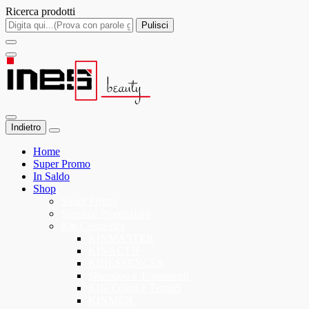
Ricerca prodotti
Pulisci
Indietro
Home
Super Promo
In Saldo
Shop
Super Promo
Speciale Promozioni
Kin Cosmetics
KINMASTER
KINACTIF
KINESSENCES
Shampoo e Trattamenti
KIN Colori e Tecnici
KINMEN