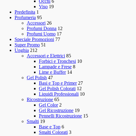
Occhi
6
Viso
19
Predefinita
1
Profumeria
95
Accessori
26
Profumi Donna
12
Profumi Uomo
17
Speciale Promozioni
77
Super Promo
51
Unghia
212
Accessori e Elettrici
85
Forbici e Tronchesi
10
Lampade e Frese
8
Lime e Buffer
14
Gel Polish
47
Basi e Top e Primer
27
Gel Polish Colorati
12
Liquidi Professionali
10
Ricostruzione
65
Gel Color
2
Gel Ricostruzione
19
Pennelli Ricostruzione
15
Smalti
19
Base e Top
6
Smalti Colorati
3