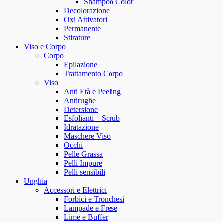
Shampoo Color
Decolorazione
Oxi Attivatori
Permanente
Stirature
Viso e Corpo
Corpo
Epilazione
Trattamento Corpo
Viso
Anti Età e Peeling
Antirughe
Detersione
Esfolianti – Scrub
Idratazione
Maschere Viso
Occhi
Pelle Grassa
Pelli Impure
Pelli sensibili
Unghia
Accessori e Elettrici
Forbici e Tronchesi
Lampade e Frese
Lime e Buffer