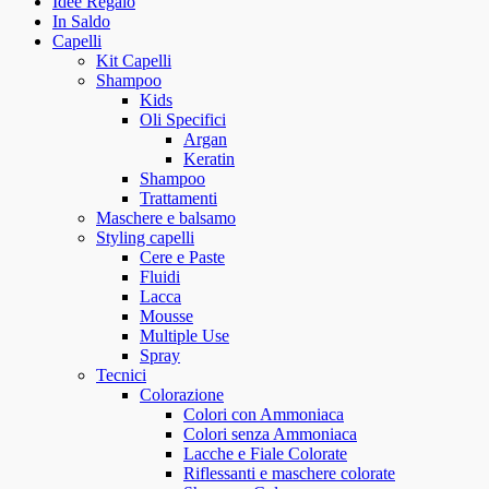
Idee Regalo
In Saldo
Capelli
Kit Capelli
Shampoo
Kids
Oli Specifici
Argan
Keratin
Shampoo
Trattamenti
Maschere e balsamo
Styling capelli
Cere e Paste
Fluidi
Lacca
Mousse
Multiple Use
Spray
Tecnici
Colorazione
Colori con Ammoniaca
Colori senza Ammoniaca
Lacche e Fiale Colorate
Riflessanti e maschere colorate