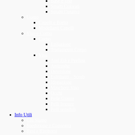
Base e Top
Smalti Colorati
Smalti Curativi
Uomo
Capelli e Barba
Modellanti Capelli
Viso e Corpo
Corpo
Epilazione
Trattamento Corpo
Viso
Anti Età e Peeling
Antirughe
Detersione
Esfolianti – Scrub
Idratazione
Maschere Viso
Occhi
Pelle Grassa
Pelli Impure
Pelli sensibili
Info Utili
Chi Siamo
Spedizione e Consegna
Resi e Rimborsi