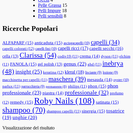
Pelle Grassa
15
Pelli Impure
18
Pelli sensibili
8
Ricerche Popolari
capelli
(34)
ALFAPARF
(15)
anticaduta
(15)
asciugacapelli
(10)
capelli ricci
(17)
capelli secchi
(16)
capelli colorati
(12)
capelli fini
(10)
Clarissa
(54)
cella
(13)
crema
(14)
codiv19
(11)
dyson
(11)
elchim
inebrya
genus
(22)
FANOLA
(15)
gel polish
(13)
(11)
ghd
(11)
(48)
insight
(25)
kleral
(18)
keratina
(12)
lisciante
(9)
lozione
(9)
maschera
(39)
mesauda
(14)
macchinetta per capelli
(11)
oyster
(10)
phon
phon
(15)
parlux
(11)
philips
(11)
parrucchieria
(9)
permanente
(8)
professionale
(32)
professionale
(23)
piastra
(14)
profumo
Roby Nails
(108)
remedy
(15)
satinata
(15)
(12)
shampoo
(70)
tosatrice
sinergia
(15)
shampoo capelli
(11)
(19)
unghie
(20)
Visualizzazione del risultato