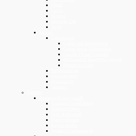
Fluidi
Lacca
Mousse
Multiple Use
Spray
Tecnici
Colorazione
Colori con Ammoniaca
Colori senza Ammoniaca
Lacche e Fiale Colorate
Riflessanti e maschere colorate
Shampoo Color
Decolorazione
Oxi Attivatori
Permanente
Stirature
Elettrici
Apparecchi per Capelli
Asciuga Capelli Phon
Diffusori Phon
Ferri Arriccianti
Piastre Stiranti
Regola Barba
Tosatrici Tagliacapelli