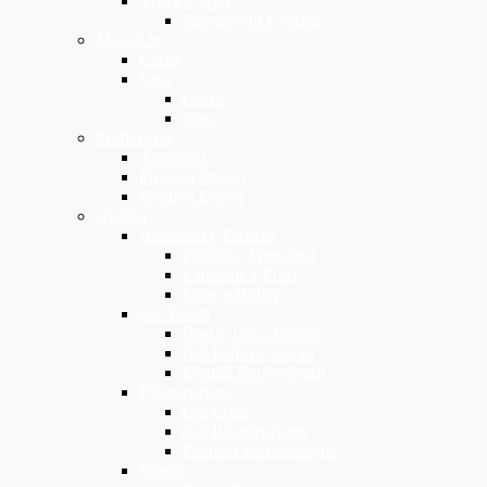
Viso e Corpo
Apparecchi Estetica
Make Up
Ciglia
Viso
Occhi
Viso
Profumeria
Accessori
Profumi Donna
Profumi Uomo
Unghia
Accessori e Elettrici
Forbici e Tronchesi
Lampade e Frese
Lime e Buffer
Gel Polish
Basi e Top e Primer
Gel Polish Colorati
Liquidi Professionali
Ricostruzione
Gel Color
Gel Ricostruzione
Pennelli Ricostruzione
Smalti