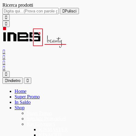
Ricerca prodotti
Pulisci
Indietro
Home
Super Promo
In Saldo
Shop
Super Promo
Speciale Promozioni
Kin Cosmetics
KINMASTER
KINACTIF