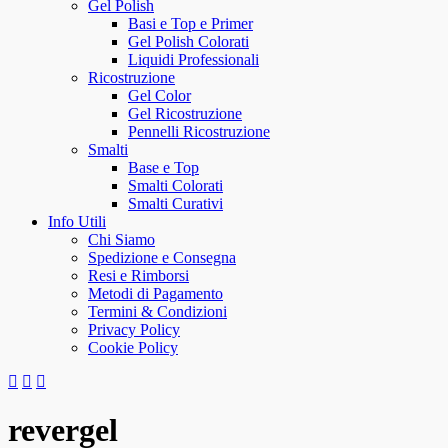
Gel Polish
Basi e Top e Primer
Gel Polish Colorati
Liquidi Professionali
Ricostruzione
Gel Color
Gel Ricostruzione
Pennelli Ricostruzione
Smalti
Base e Top
Smalti Colorati
Smalti Curativi
Info Utili
Chi Siamo
Spedizione e Consegna
Resi e Rimborsi
Metodi di Pagamento
Termini & Condizioni
Privacy Policy
Cookie Policy
revergel