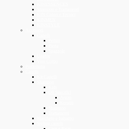
KINESSENCES
Shampoo e Trattamenti
KIN Colori e Tecnici
KINMEN
KINSTYLE
Accessori
Capelli
Pettini
Piega
Spazzole
Unghie
Viso Corpo
Predefinita
Capelli
Kit Capelli
Shampoo
Kids
Oli Specifici
Argan
Keratin
Shampoo
Trattamenti
Maschere e balsamo
Styling capelli
Cere e Paste