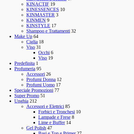
KINACTIF
19
KINESSENCES
10
KINMASTER
3
KINMEN
9
KINSTYLE
17
Shampoo e Trattamenti
32
Make Up
64
Ciglia
18
Viso
31
Occhi
6
Viso
19
Predefinita
1
Profumeria
95
Accessori
26
Profumi Donna
12
Profumi Uomo
17
Speciale Promozioni
77
Super Promo
51
Unghia
212
Accessori e Elettrici
85
Forbici e Tronchesi
10
Lampade e Frese
8
Lime e Buffer
14
Gel Polish
47
Basi e Top e Primer
27