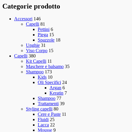
Categorie prodotto
Accessori
146
Capelli
81
Pettini
6
Piega
15
Spazzole
18
Unghie
31
Viso Corpo
15
Capelli
380
Kit Capelli
11
Maschere e balsamo
35
Shampoo
173
Kids
10
Oli Specifici
24
Argan
6
Keratin
7
Shampoo
77
Trattamenti
39
Styling capelli
80
Cere e Paste
11
Fluidi
25
Lacca
22
Mousse
9