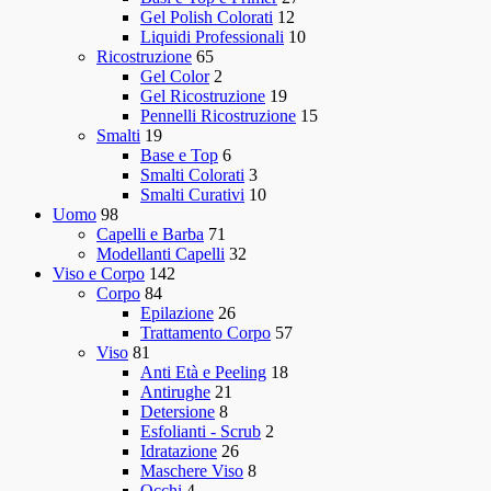
Gel Polish Colorati
12
Liquidi Professionali
10
Ricostruzione
65
Gel Color
2
Gel Ricostruzione
19
Pennelli Ricostruzione
15
Smalti
19
Base e Top
6
Smalti Colorati
3
Smalti Curativi
10
Uomo
98
Capelli e Barba
71
Modellanti Capelli
32
Viso e Corpo
142
Corpo
84
Epilazione
26
Trattamento Corpo
57
Viso
81
Anti Età e Peeling
18
Antirughe
21
Detersione
8
Esfolianti - Scrub
2
Idratazione
26
Maschere Viso
8
Occhi
4