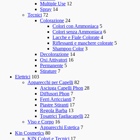
Multiple Use
12
Spray
14
Tecnici
72
Colorazione
24
Colori con Ammoniaca
5
Colori senza Ammoniaca
6
Lacche e Fiale Colorate
4
Riflessanti e maschere colorate
5
Shampoo Color
3
Decolorazione
14
Oxi Attivatori
16
Permanente
5
Stirature
7
Elettrici
103
Apparecchi per Capelli
82
Asciuga Capelli Phon
28
Diffusori Phon
7
Ferri Arriccianti
7
Piastre Stiranti
17
Regola Barba
13
Tosatrici Tagliacapelli
22
Viso e Corpo
16
Apparecchi Estetica
7
Kin Cosmetics
80
KIN Colori e Tecnici
17