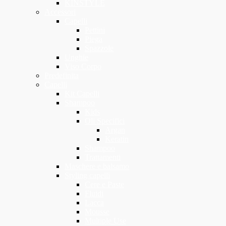
KINSTYLE
Accessori
Capelli
Pettini
Piega
Spazzole
Unghie
Viso Corpo
Predefinita
Capelli
Kit Capelli
Shampoo
Kids
Oli Specifici
Argan
Keratin
Shampoo
Trattamenti
Maschere e balsamo
Styling capelli
Cere e Paste
Fluidi
Lacca
Mousse
Multiple Use