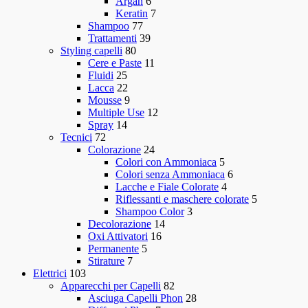
Argan
6
Keratin
7
Shampoo
77
Trattamenti
39
Styling capelli
80
Cere e Paste
11
Fluidi
25
Lacca
22
Mousse
9
Multiple Use
12
Spray
14
Tecnici
72
Colorazione
24
Colori con Ammoniaca
5
Colori senza Ammoniaca
6
Lacche e Fiale Colorate
4
Riflessanti e maschere colorate
5
Shampoo Color
3
Decolorazione
14
Oxi Attivatori
16
Permanente
5
Stirature
7
Elettrici
103
Apparecchi per Capelli
82
Asciuga Capelli Phon
28