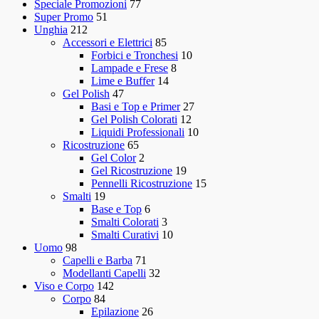
Speciale Promozioni
77
Super Promo
51
Unghia
212
Accessori e Elettrici
85
Forbici e Tronchesi
10
Lampade e Frese
8
Lime e Buffer
14
Gel Polish
47
Basi e Top e Primer
27
Gel Polish Colorati
12
Liquidi Professionali
10
Ricostruzione
65
Gel Color
2
Gel Ricostruzione
19
Pennelli Ricostruzione
15
Smalti
19
Base e Top
6
Smalti Colorati
3
Smalti Curativi
10
Uomo
98
Capelli e Barba
71
Modellanti Capelli
32
Viso e Corpo
142
Corpo
84
Epilazione
26