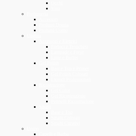
Occhi
Viso
Profumeria
Accessori
Profumi Donna
Profumi Uomo
Unghia
Accessori e Elettrici
Forbici e Tronchesi
Lampade e Frese
Lime e Buffer
Gel Polish
Basi e Top e Primer
Gel Polish Colorati
Liquidi Professionali
Ricostruzione
Gel Color
Gel Ricostruzione
Pennelli Ricostruzione
Smalti
Base e Top
Smalti Colorati
Smalti Curativi
Uomo
Capelli e Barba