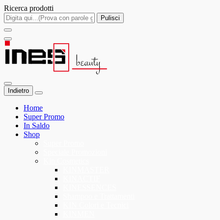
Ricerca prodotti
Pulisci
Indietro
Home
Super Promo
In Saldo
Shop
Super Promo
Speciale Promozioni
Kin Cosmetics
KINMASTER
KINACTIF
KINESSENCES
Shampoo e Trattamenti
KIN Colori e Tecnici
KINMEN