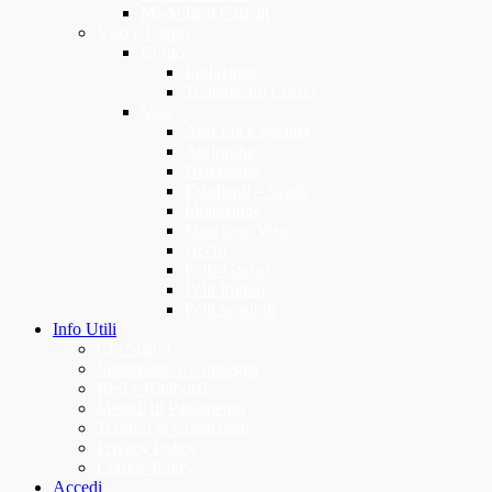
Modellanti Capelli
Viso e Corpo
Corpo
Epilazione
Trattamento Corpo
Viso
Anti Età e Peeling
Antirughe
Detersione
Esfolianti – Scrub
Idratazione
Maschere Viso
Occhi
Pelle Grassa
Pelli Impure
Pelli sensibili
Info Utili
Chi Siamo
Spedizione e Consegna
Resi e Rimborsi
Metodi di Pagamento
Termini & Condizioni
Privacy Policy
Cookie Policy
Accedi