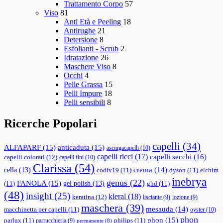
Trattamento Corpo
57
Viso
81
Anti Età e Peeling
18
Antirughe
21
Detersione
8
Esfolianti - Scrub
2
Idratazione
26
Maschere Viso
8
Occhi
4
Pelle Grassa
15
Pelli Impure
18
Pelli sensibili
8
Ricerche Popolari
capelli
(34)
ALFAPARF
(15)
anticaduta
(15)
asciugacapelli
(10)
capelli ricci
(17)
capelli secchi
(16)
capelli colorati
(12)
capelli fini
(10)
Clarissa
(54)
cella
(13)
crema
(14)
codiv19
(11)
dyson
(11)
elchim
inebrya
genus
(22)
FANOLA
(15)
gel polish
(13)
(11)
ghd
(11)
(48)
insight
(25)
kleral
(18)
keratina
(12)
lisciante
(9)
lozione
(9)
maschera
(39)
mesauda
(14)
macchinetta per capelli
(11)
oyster
(10)
phon
phon
(15)
parlux
(11)
philips
(11)
parrucchieria
(9)
permanente
(8)