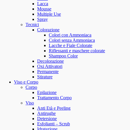
Lacca
Mousse
Multiple Use
Spray
Tecnici
Colorazione
Colori con Ammoniaca
Colori senza Ammoniaca
Lacche e Fiale Colorate
Riflessanti e maschere colorate
Shampoo Color
Decolorazione
Oxi Attivatori
Permanente
Stirature
Viso e Corpo
Corpo
Epilazione
Trattamento Corpo
Viso
Anti Età e Peeling
Antirughe
Detersione
Esfolianti – Scrub
Idratazione