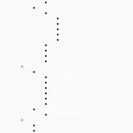
Spray
Tecnici
Colorazione
Colori con Ammoniaca
Colori senza Ammoniaca
Lacche e Fiale Colorate
Riflessanti e maschere colorate
Shampoo Color
Decolorazione
Oxi Attivatori
Permanente
Stirature
Elettrici
Apparecchi per Capelli
Asciuga Capelli Phon
Diffusori Phon
Ferri Arriccianti
Piastre Stiranti
Regola Barba
Tosatrici Tagliacapelli
Viso e Corpo
Apparecchi Estetica
Make Up
Ciglia
Viso