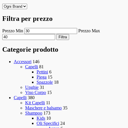
Filtra per prezzo
Prezzo Min
Prezzo Max
Filtra
Categorie prodotto
Accessori
146
Capelli
81
Pettini
6
Piega
15
Spazzole
18
Unghie
31
Viso Corpo
15
Capelli
380
Kit Capelli
11
Maschere e balsamo
35
Shampoo
173
Kids
10
Oli Specifici
24