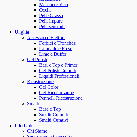
Maschere Viso
Occhi
Pelle Grassa
Pelli Impure
Pelli sensibili
Unghia
Accessori e Elettrici
Forbici e Tronchesi
Lampade e Frese
Lime e Buffer
Gel Polish
Basi e Top e Primer
Gel Polish Colorati
Liquidi Professionali
Ricostruzione
Gel Color
Gel Ricostruzione
Pennelli Ricostruzione
Smalti
Base e Top
Smalti Colorati
Smalti Curativi
Info Utili
Chi Siamo
Spedizione e Consegna