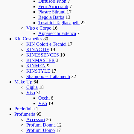
Diffusori Phon
7
Ferri Arriccianti
7
Piastre Stiranti
17
Regola Barba
13
Tosatrici Tagliacapelli
22
Viso e Corpo
16
Apparecchi Estetica
7
Kin Cosmetics
80
KIN Colori e Tecnici
17
KINACTIF
19
KINESSENCES
10
KINMASTER
3
KINMEN
9
KINSTYLE
17
Shampoo e Trattamenti
32
Make Up
64
Ciglia
18
Viso
31
Occhi
6
Viso
19
Predefinita
1
Profumeria
95
Accessori
26
Profumi Donna
12
Profumi Uomo
17