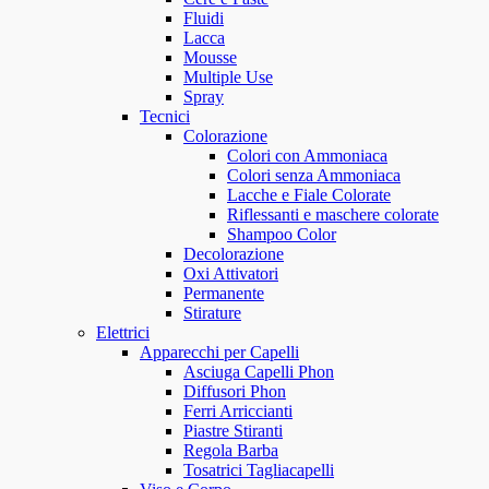
Fluidi
Lacca
Mousse
Multiple Use
Spray
Tecnici
Colorazione
Colori con Ammoniaca
Colori senza Ammoniaca
Lacche e Fiale Colorate
Riflessanti e maschere colorate
Shampoo Color
Decolorazione
Oxi Attivatori
Permanente
Stirature
Elettrici
Apparecchi per Capelli
Asciuga Capelli Phon
Diffusori Phon
Ferri Arriccianti
Piastre Stiranti
Regola Barba
Tosatrici Tagliacapelli