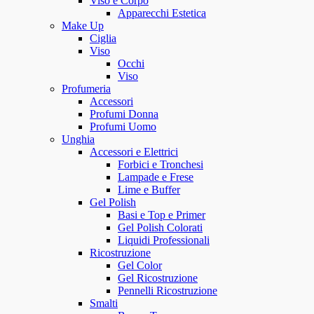
Viso e Corpo
Apparecchi Estetica
Make Up
Ciglia
Viso
Occhi
Viso
Profumeria
Accessori
Profumi Donna
Profumi Uomo
Unghia
Accessori e Elettrici
Forbici e Tronchesi
Lampade e Frese
Lime e Buffer
Gel Polish
Basi e Top e Primer
Gel Polish Colorati
Liquidi Professionali
Ricostruzione
Gel Color
Gel Ricostruzione
Pennelli Ricostruzione
Smalti