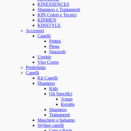
KINESSENCES
Shampoo e Trattamenti
KIN Colori e Tecnici
KINMEN
KINSTYLE
Accessori
Capelli
Pettini
Piega
Spazzole
Unghie
Viso Corpo
Predefinita
Capelli
Kit Capelli
Shampoo
Kids
Oli Specifici
Argan
Keratin
Shampoo
Trattamenti
Maschere e balsamo
Styling capelli
Cere e Paste