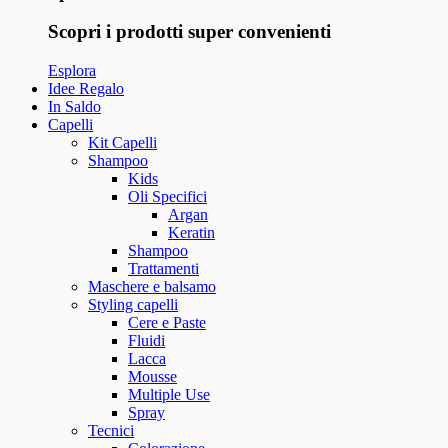
Scopri i prodotti super convenienti
Esplora
Idee Regalo
In Saldo
Capelli
Kit Capelli
Shampoo
Kids
Oli Specifici
Argan
Keratin
Shampoo
Trattamenti
Maschere e balsamo
Styling capelli
Cere e Paste
Fluidi
Lacca
Mousse
Multiple Use
Spray
Tecnici