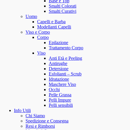
Base e Top
Smalti Colorati
Smalti Curativi
Uomo
Capelli e Barba
Modellanti Capelli
Viso e Corpo
Corpo
Epilazione
Trattamento Corpo
Viso
Anti Età e Peeling
Antirughe
Detersione
Esfolianti – Scrub
Idratazione
Maschere Viso
Occhi
Pelle Grassa
Pelli Impure
Pelli sensibili
Info Utili
Chi Siamo
Spedizione e Consegna
Resi e Rimborsi