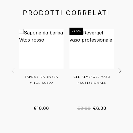
PRODOTTI CORRELATI
-25%
-15%
SAPONE DA BARBA
GEL REVERGEL VASO
MAC
VITOS ROSSO
PROFESSIONALE
CAPE
€
10.00
€
8.00
€
6.00
€
14