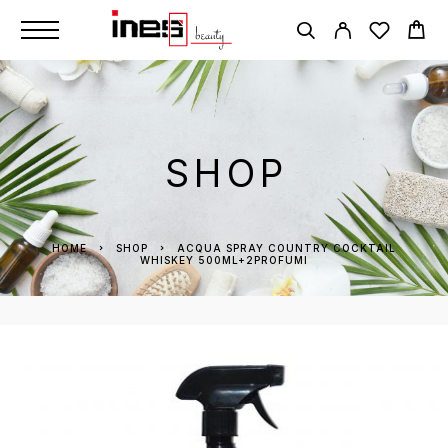
SHOP
HOME
SHOP
ACQUA SPRAY COUNTRY COCKTAIL
WHISKEY 500ML+2PROFUMI