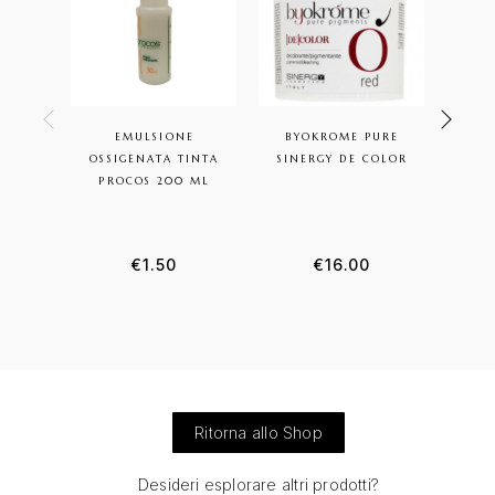
EMULSIONE
BYOKROME PURE
OXID
OSSIGENATA TINTA
SINERGY DE COLOR
EASY
PROCOS 200 ML
€
1.50
€
16.00
Ritorna allo Shop
Desideri esplorare altri prodotti?