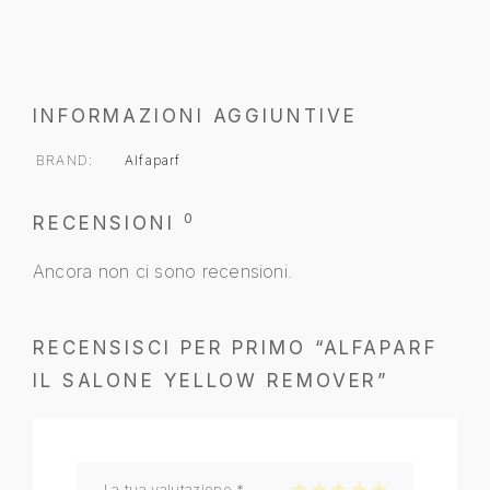
INFORMAZIONI AGGIUNTIVE
BRAND
Alfaparf
0
RECENSIONI
Ancora non ci sono recensioni.
RECENSISCI PER PRIMO “ALFAPARF
IL SALONE YELLOW REMOVER”
La tua valutazione
*
1 stella su 5
2 stelle su 5
3 stelle su 5
4 stelle su 5
5 stelle su 5