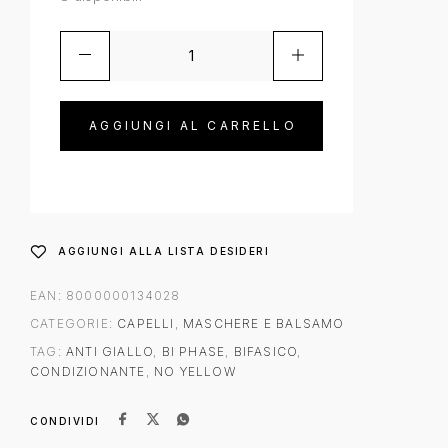
AGGIUNGI AL CARRELLO
AGGIUNGI ALLA LISTA DESIDERI
EAN:
8000000134028
CATEGORIE:
CAPELLI
,
MASCHERE E BALSAMO
TAG:
ANTI GIALLO
,
BI PHASE
,
BIFASICO
,
CONDIZIONANTE
,
NO YELLOW
CONDIVIDI