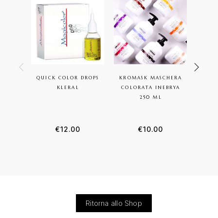
QUICK COLOR DROPS
KROMASK MASCHERA
BY
KLERAL
COLORATA INEBRYA
SIN
250 ML
€
12.00
€
10.00
Ritorna allo Shop