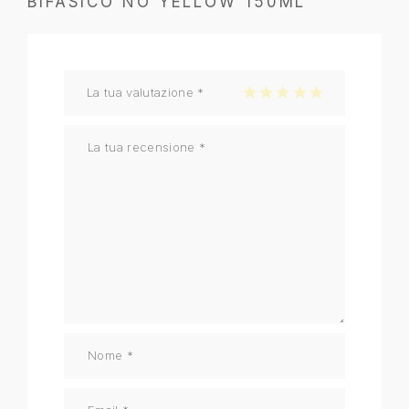
BIFASICO NO YELLOW 150ML”
La tua valutazione
*
1 stella su 5
2 stelle su 5
3 stelle su 5
4 stelle su 5
5 stelle su 5