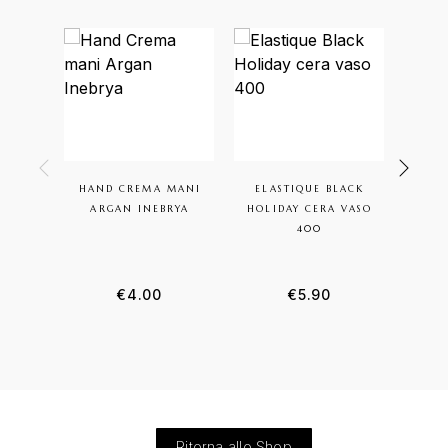
HAND CREMA MANI
ELASTIQUE BLACK
PH
ARGAN INEBRYA
HOLIDAY CERA VASO
ESFO
400
€
4.00
€
5.90
Ritorna allo Shop