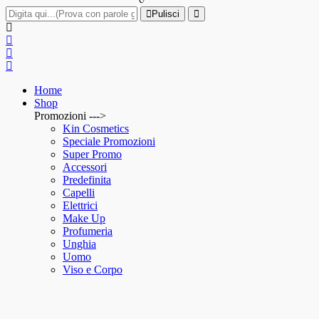
Pulisci
Home
Shop
Promozioni --->
Kin Cosmetics
Speciale Promozioni
Super Promo
Accessori
Predefinita
Capelli
Elettrici
Make Up
Profumeria
Unghia
Uomo
Viso e Corpo