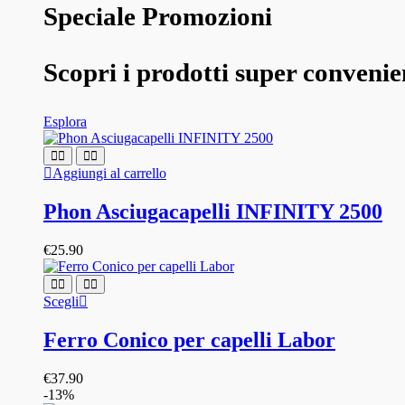
Speciale Promozioni
Scopri i prodotti super convenie
Esplora
Aggiungi al carrello
Phon Asciugacapelli INFINITY 2500
€
25.90
Questo
Scegli
prodotto
ha
Ferro Conico per capelli Labor
più
varianti.
€
37.90
Le
-13%
opzioni