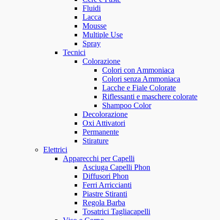
Fluidi
Lacca
Mousse
Multiple Use
Spray
Tecnici
Colorazione
Colori con Ammoniaca
Colori senza Ammoniaca
Lacche e Fiale Colorate
Riflessanti e maschere colorate
Shampoo Color
Decolorazione
Oxi Attivatori
Permanente
Stirature
Elettrici
Apparecchi per Capelli
Asciuga Capelli Phon
Diffusori Phon
Ferri Arriccianti
Piastre Stiranti
Regola Barba
Tosatrici Tagliacapelli