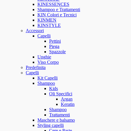
KINESSENCES
Shampoo e Trattamenti
KIN Colori e Tecnici
KINMEN
KINSTYLE
Accessori
Capelli
Pettini
Piega
Spazzole
Unghie
Viso Corpo
Predefinita
Capelli
Kit Capelli
Shampoo
Kids
Oli Specifici
Argan
Keratin
Shampoo
Trattamenti
Maschere e balsamo
Styling capelli
Cere e Paste