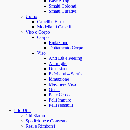
Base e Top
Smalti Colorati
Smalti Curativi
Uomo
Capelli e Barba
Modellanti Capelli
Viso e Corpo
Corpo
Epilazione
Trattamento Corpo
Viso
Anti Età e Peeling
Antirughe
Detersione
Esfolianti – Scrub
Idratazione
Maschere Viso
Occhi
Pelle Grassa
Pelli Impure
Pelli sensibili
Info Utili
Chi Siamo
Spedizione e Consegna
Resi e Rimborsi