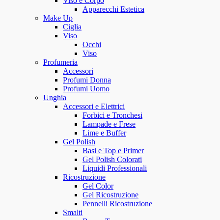
Viso e Corpo
Apparecchi Estetica
Make Up
Ciglia
Viso
Occhi
Viso
Profumeria
Accessori
Profumi Donna
Profumi Uomo
Unghia
Accessori e Elettrici
Forbici e Tronchesi
Lampade e Frese
Lime e Buffer
Gel Polish
Basi e Top e Primer
Gel Polish Colorati
Liquidi Professionali
Ricostruzione
Gel Color
Gel Ricostruzione
Pennelli Ricostruzione
Smalti