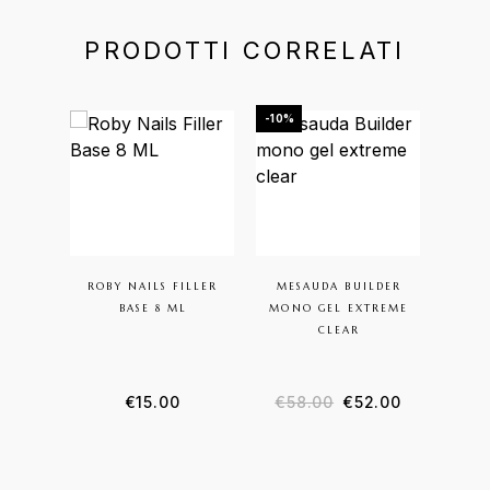
PRODOTTI CORRELATI
-10%
ROBY NAILS FILLER
MESAUDA BUILDER
TRO
BASE 8 ML
MONO GEL EXTREME
XPS
CLEAR
€
15.00
€
58.00
€
52.00
€
11