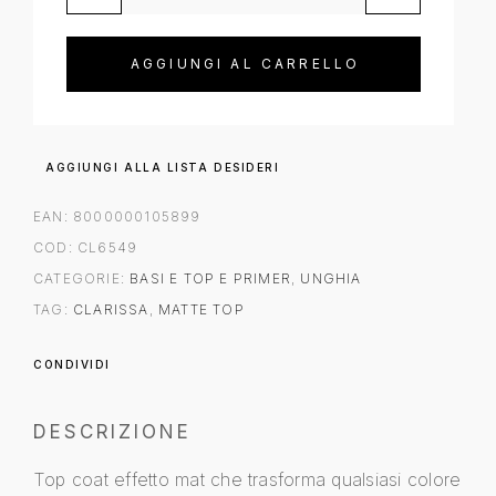
AGGIUNGI AL CARRELLO
AGGIUNGI ALLA LISTA DESIDERI
EAN:
8000000105899
COD:
CL6549
CATEGORIE:
BASI E TOP E PRIMER
,
UNGHIA
TAG:
CLARISSA
,
MATTE TOP
CONDIVIDI
DESCRIZIONE
Top coat effetto mat che trasforma qualsiasi colore