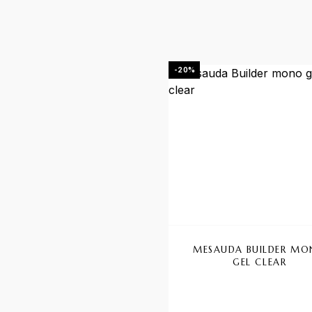
Questo prodotto ha più vari
-20%
MESAUDA BUILDER M
GEL CLEAR