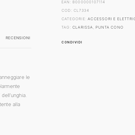
EAN:
8000000107114
COD:
CL7334
CATEGORIE:
ACCESSORI E ELETTRI
TAG:
CLARISSA
,
PUNTA CONO
RECENSIONI
CONDIVIDI
anneggiare le
olarmente
i dell’unghia.
tente alla