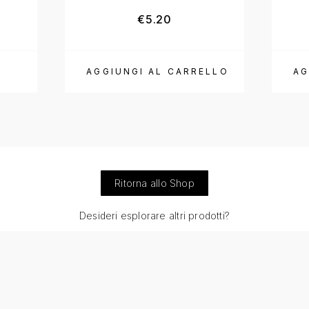
Fascia di prezzo: da €21.00 a €35.50
€
5.20
AGGIUNGI AL CARRELLO
AG
Ritorna allo Shop
Desideri esplorare altri prodotti?