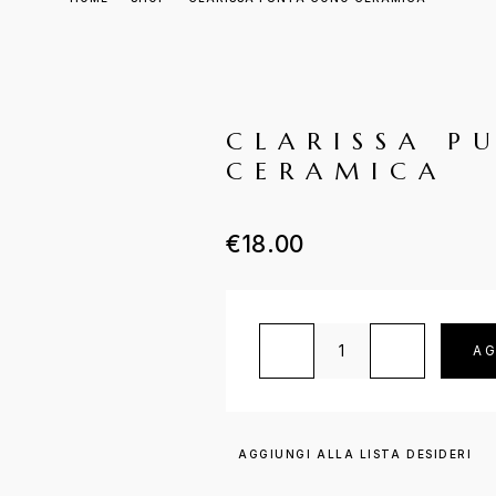
CLARISSA P
CERAMICA
€
18.00
Clarissa Punta Cono Cerami
AG
AGGIUNGI ALLA LISTA DESIDERI