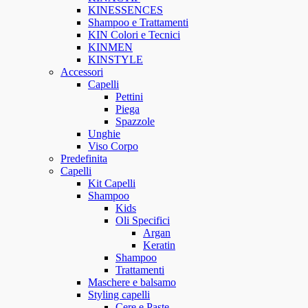
KINESSENCES
Shampoo e Trattamenti
KIN Colori e Tecnici
KINMEN
KINSTYLE
Accessori
Capelli
Pettini
Piega
Spazzole
Unghie
Viso Corpo
Predefinita
Capelli
Kit Capelli
Shampoo
Kids
Oli Specifici
Argan
Keratin
Shampoo
Trattamenti
Maschere e balsamo
Styling capelli
Cere e Paste