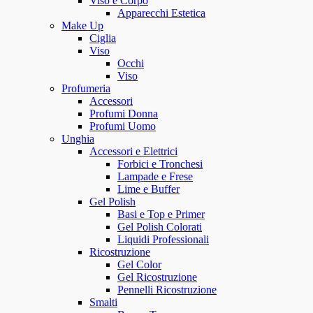
Viso e Corpo
Apparecchi Estetica
Make Up
Ciglia
Viso
Occhi
Viso
Profumeria
Accessori
Profumi Donna
Profumi Uomo
Unghia
Accessori e Elettrici
Forbici e Tronchesi
Lampade e Frese
Lime e Buffer
Gel Polish
Basi e Top e Primer
Gel Polish Colorati
Liquidi Professionali
Ricostruzione
Gel Color
Gel Ricostruzione
Pennelli Ricostruzione
Smalti