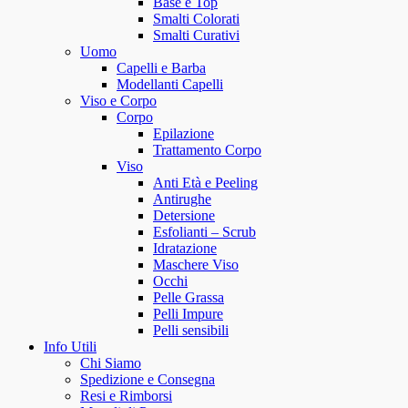
Base e Top
Smalti Colorati
Smalti Curativi
Uomo
Capelli e Barba
Modellanti Capelli
Viso e Corpo
Corpo
Epilazione
Trattamento Corpo
Viso
Anti Età e Peeling
Antirughe
Detersione
Esfolianti – Scrub
Idratazione
Maschere Viso
Occhi
Pelle Grassa
Pelli Impure
Pelli sensibili
Info Utili
Chi Siamo
Spedizione e Consegna
Resi e Rimborsi