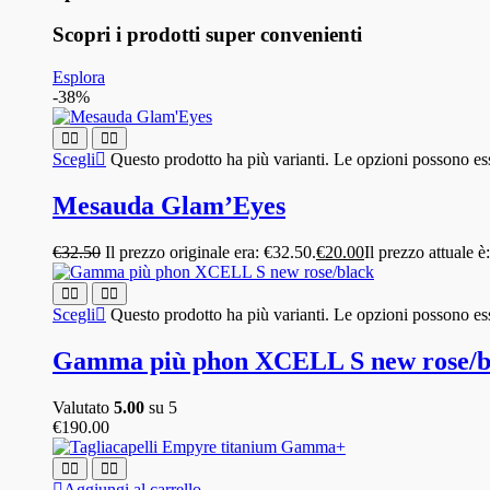
Scopri i prodotti super convenienti
Esplora
-38%
Scegli
Questo prodotto ha più varianti. Le opzioni possono ess
Mesauda Glam’Eyes
€
32.50
Il prezzo originale era: €32.50.
€
20.00
Il prezzo attuale è
Scegli
Questo prodotto ha più varianti. Le opzioni possono ess
Gamma più phon XCELL S new rose/b
Valutato
5.00
su 5
€
190.00
Aggiungi al carrello