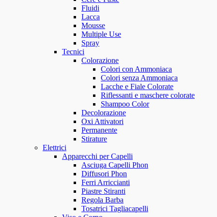
Fluidi
Lacca
Mousse
Multiple Use
Spray
Tecnici
Colorazione
Colori con Ammoniaca
Colori senza Ammoniaca
Lacche e Fiale Colorate
Riflessanti e maschere colorate
Shampoo Color
Decolorazione
Oxi Attivatori
Permanente
Stirature
Elettrici
Apparecchi per Capelli
Asciuga Capelli Phon
Diffusori Phon
Ferri Arriccianti
Piastre Stiranti
Regola Barba
Tosatrici Tagliacapelli