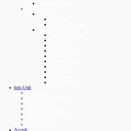
Modellanti Capelli
Viso e Corpo
Corpo
Epilazione
Trattamento Corpo
Viso
Anti Età e Peeling
Antirughe
Detersione
Esfolianti – Scrub
Idratazione
Maschere Viso
Occhi
Pelle Grassa
Pelli Impure
Pelli sensibili
Info Utili
Chi Siamo
Spedizione e Consegna
Resi e Rimborsi
Metodi di Pagamento
Termini & Condizioni
Privacy Policy
Cookie Policy
Accedi