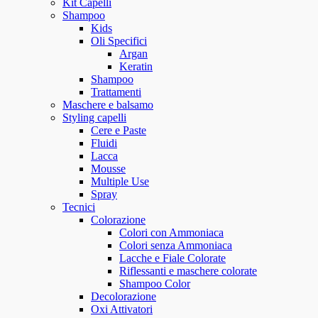
Kit Capelli
Shampoo
Kids
Oli Specifici
Argan
Keratin
Shampoo
Trattamenti
Maschere e balsamo
Styling capelli
Cere e Paste
Fluidi
Lacca
Mousse
Multiple Use
Spray
Tecnici
Colorazione
Colori con Ammoniaca
Colori senza Ammoniaca
Lacche e Fiale Colorate
Riflessanti e maschere colorate
Shampoo Color
Decolorazione
Oxi Attivatori