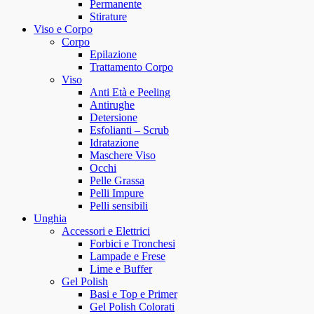
Permanente
Stirature
Viso e Corpo
Corpo
Epilazione
Trattamento Corpo
Viso
Anti Età e Peeling
Antirughe
Detersione
Esfolianti – Scrub
Idratazione
Maschere Viso
Occhi
Pelle Grassa
Pelli Impure
Pelli sensibili
Unghia
Accessori e Elettrici
Forbici e Tronchesi
Lampade e Frese
Lime e Buffer
Gel Polish
Basi e Top e Primer
Gel Polish Colorati