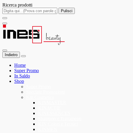
Ricerca prodotti
Pulisci
Indietro
Home
Super Promo
In Saldo
Shop
Super Promo
Speciale Promozioni
Kin Cosmetics
KINMASTER
KINACTIF
KINESSENCES
Shampoo e Trattamenti
KIN Colori e Tecnici
KINMEN