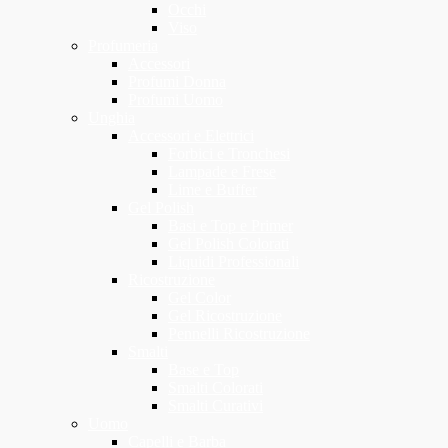
Occhi
Viso
Profumeria
Accessori
Profumi Donna
Profumi Uomo
Unghia
Accessori e Elettrici
Forbici e Tronchesi
Lampade e Frese
Lime e Buffer
Gel Polish
Basi e Top e Primer
Gel Polish Colorati
Liquidi Professionali
Ricostruzione
Gel Color
Gel Ricostruzione
Pennelli Ricostruzione
Smalti
Base e Top
Smalti Colorati
Smalti Curativi
Uomo
Capelli e Barba