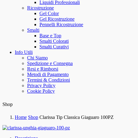
Liquidi Professionali
Ricostruzione
Gel Color
Gel Ricostruzione
Pennelli Ricostruzione
Smalti
Base e Top
Smalti Colorati
Smalti Curativi
Info Utili
Chi Siamo
Spedizione e Consegna
Resi e Rimborsi
Metodi di Pagamento
Termini & Condizioni
Privacy Policy
Cookie Policy
Shop
Home
Shop
Clarissa Tip Classica Giaguaro 100PZ