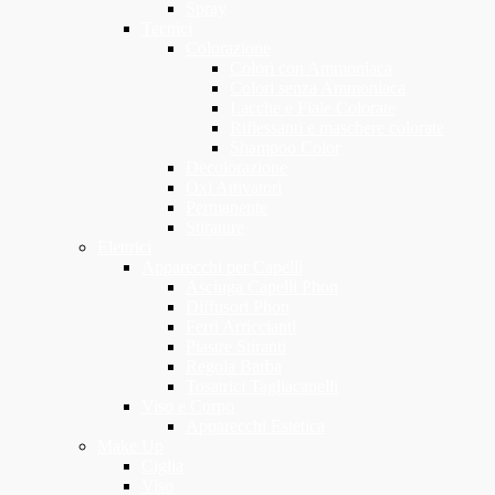
Spray
Tecnici
Colorazione
Colori con Ammoniaca
Colori senza Ammoniaca
Lacche e Fiale Colorate
Riflessanti e maschere colorate
Shampoo Color
Decolorazione
Oxi Attivatori
Permanente
Stirature
Elettrici
Apparecchi per Capelli
Asciuga Capelli Phon
Diffusori Phon
Ferri Arriccianti
Piastre Stiranti
Regola Barba
Tosatrici Tagliacapelli
Viso e Corpo
Apparecchi Estetica
Make Up
Ciglia
Viso