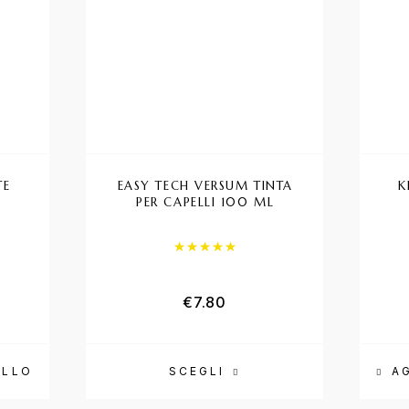
TE
EASY TECH VERSUM TINTA
K
PER CAPELLI 100 ML
Valutato
5.00
su 5
€
7.80
ELLO
SCEGLI
A