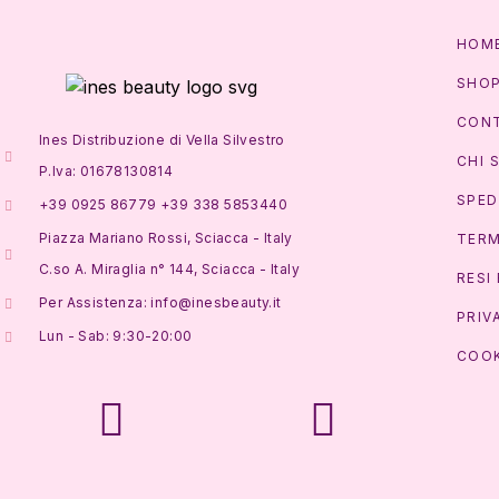
HOM
SHO
CONT
Ines Distribuzione di Vella Silvestro
CHI 
P.Iva: 01678130814
SPED
+39 0925 86779 +39 338 5853440
Piazza Mariano Rossi, Sciacca - Italy
TERM
C.so A. Miraglia n° 144, Sciacca - Italy
RESI
Per Assistenza: info@inesbeauty.it
PRIV
Lun - Sab: 9:30-20:00
COOK