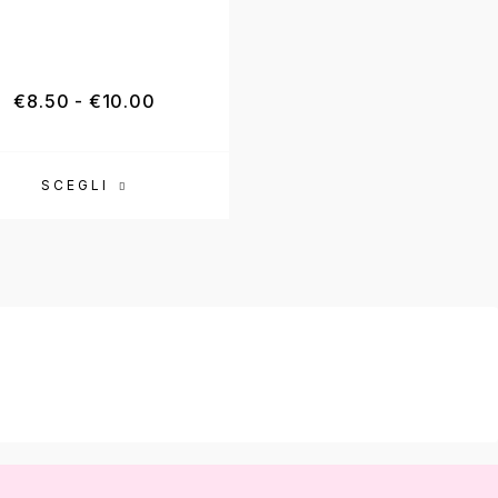
€
8.50
-
€
10.00
€
98.00
€
58.00
SCEGLI
AGGIUNGI AL CARR