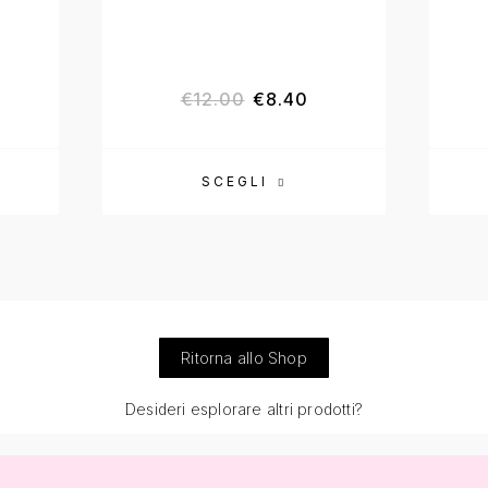
€
12.00
€
8.40
SCEGLI
Ritorna allo Shop
Desideri esplorare altri prodotti?