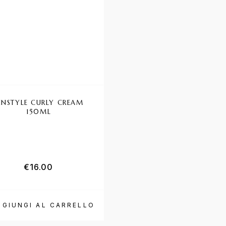
INSTYLE CURLY CREAM
FANOLA SHAMPOO CU
150ML
SHINE – 350ML
€
16.00
€
7.40
GGIUNGI AL CARRELLO
AGGIUNGI AL CARRE