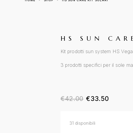
HOME
SHOP
HS SUN CARE KIT SOLARI
HS SUN CAR
Kit prodotti sun system HS Veg
3 prodotti specifici per il sole m
€
42.00
€
33.50
31 disponibili