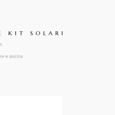
E KIT SOLARI
an
are e piscina