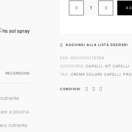
AG
AGGIUNGI ALLA LISTA DESIDERI
EAN:
8000000176288
CATEGORIE:
CAPELLI
,
KIT CAPELLI
RECENSIONI
TAG:
CREMA SOLARE CAPELLI
,
PRO
CONDIVIDI
nutriente
 mare e piscina
ra nutriente