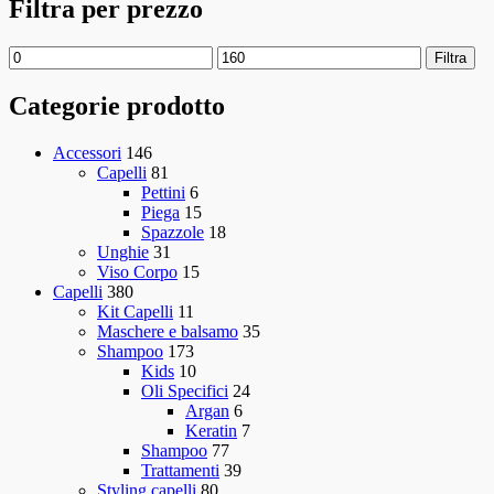
Filtra per prezzo
Filtra
Categorie prodotto
Accessori
146
Capelli
81
Pettini
6
Piega
15
Spazzole
18
Unghie
31
Viso Corpo
15
Capelli
380
Kit Capelli
11
Maschere e balsamo
35
Shampoo
173
Kids
10
Oli Specifici
24
Argan
6
Keratin
7
Shampoo
77
Trattamenti
39
Styling capelli
80