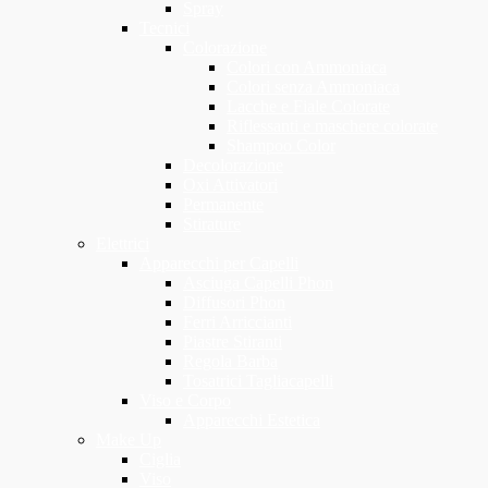
Spray
Tecnici
Colorazione
Colori con Ammoniaca
Colori senza Ammoniaca
Lacche e Fiale Colorate
Riflessanti e maschere colorate
Shampoo Color
Decolorazione
Oxi Attivatori
Permanente
Stirature
Elettrici
Apparecchi per Capelli
Asciuga Capelli Phon
Diffusori Phon
Ferri Arriccianti
Piastre Stiranti
Regola Barba
Tosatrici Tagliacapelli
Viso e Corpo
Apparecchi Estetica
Make Up
Ciglia
Viso