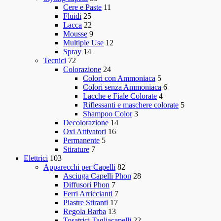
Cere e Paste
11
Fluidi
25
Lacca
22
Mousse
9
Multiple Use
12
Spray
14
Tecnici
72
Colorazione
24
Colori con Ammoniaca
5
Colori senza Ammoniaca
6
Lacche e Fiale Colorate
4
Riflessanti e maschere colorate
5
Shampoo Color
3
Decolorazione
14
Oxi Attivatori
16
Permanente
5
Stirature
7
Elettrici
103
Apparecchi per Capelli
82
Asciuga Capelli Phon
28
Diffusori Phon
7
Ferri Arriccianti
7
Piastre Stiranti
17
Regola Barba
13
Tosatrici Tagliacapelli
22