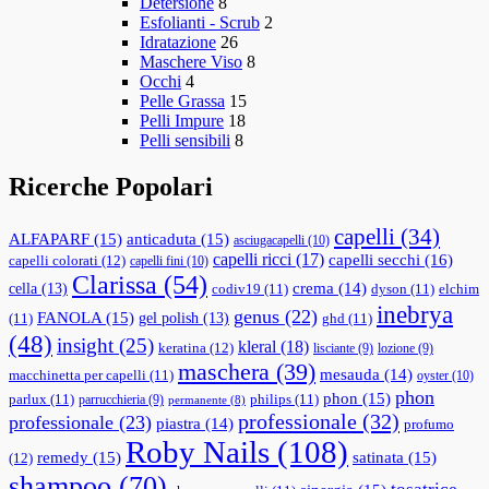
Detersione
8
Esfolianti - Scrub
2
Idratazione
26
Maschere Viso
8
Occhi
4
Pelle Grassa
15
Pelli Impure
18
Pelli sensibili
8
Ricerche Popolari
capelli
(34)
ALFAPARF
(15)
anticaduta
(15)
asciugacapelli
(10)
capelli ricci
(17)
capelli secchi
(16)
capelli colorati
(12)
capelli fini
(10)
Clarissa
(54)
cella
(13)
crema
(14)
codiv19
(11)
dyson
(11)
elchim
inebrya
genus
(22)
FANOLA
(15)
gel polish
(13)
(11)
ghd
(11)
(48)
insight
(25)
kleral
(18)
keratina
(12)
lisciante
(9)
lozione
(9)
maschera
(39)
mesauda
(14)
macchinetta per capelli
(11)
oyster
(10)
phon
phon
(15)
parlux
(11)
philips
(11)
parrucchieria
(9)
permanente
(8)
professionale
(32)
professionale
(23)
piastra
(14)
profumo
Roby Nails
(108)
remedy
(15)
satinata
(15)
(12)
shampoo
(70)