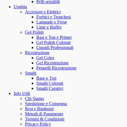
Pelli sensibili
Unghia
Accessori e Elettrici
Forbici e Tronchesi
Lampade e Frese
Lime e Buffer
Gel Polish
Basi e Top e Primer
Gel Polish Colorati
Liquidi Professionali
Ricostruzione
Gel Color
Gel Ricostruzione
Pennelli Ricostruzione
Smalti
Base e Top
Smalti Colorati
Smalti Curativi
Info Utili
Chi Siamo
Spedizione e Consegna
Resi e Rimborsi
Metodi di Pagamento
Termini & Condizioni
Privacy Policy