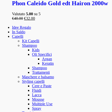
Phon Caleido Gold edt Hairon 2000w
Valutato
5.00
su 5
€
40.00
€
32.00
Idee Regalo
In Saldo
Capelli
Kit Capelli
Shampoo
Kids
Oli Specifici
Argan
Keratin
Shampoo
Trattamenti
Maschere e balsamo
Styling capelli
Cere e Paste
Fluidi
Lacca
Mousse
Multiple Use
Spray