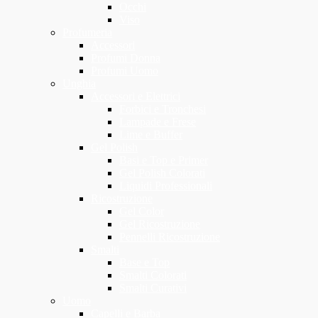
Occhi
Viso
Profumeria
Accessori
Profumi Donna
Profumi Uomo
Unghia
Accessori e Elettrici
Forbici e Tronchesi
Lampade e Frese
Lime e Buffer
Gel Polish
Basi e Top e Primer
Gel Polish Colorati
Liquidi Professionali
Ricostruzione
Gel Color
Gel Ricostruzione
Pennelli Ricostruzione
Smalti
Base e Top
Smalti Colorati
Smalti Curativi
Uomo
Capelli e Barba