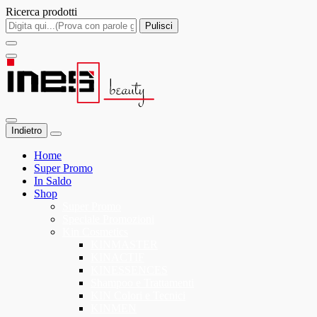
Ricerca prodotti
Pulisci
Indietro
Home
Super Promo
In Saldo
Shop
Super Promo
Speciale Promozioni
Kin Cosmetics
KINMASTER
KINACTIF
KINESSENCES
Shampoo e Trattamenti
KIN Colori e Tecnici
KINMEN