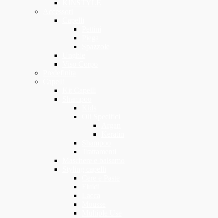
KINSTYLE
Accessori
Capelli
Pettini
Piega
Spazzole
Unghie
Viso Corpo
Predefinita
Capelli
Kit Capelli
Shampoo
Kids
Oli Specifici
Argan
Keratin
Shampoo
Trattamenti
Maschere e balsamo
Styling capelli
Cere e Paste
Fluidi
Lacca
Mousse
Multiple Use