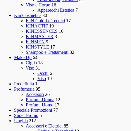
Viso e Corpo
16
Apparecchi Estetica
7
Kin Cosmetics
80
KIN Colori e Tecnici
17
KINACTIF
19
KINESSENCES
10
KINMASTER
3
KINMEN
9
KINSTYLE
17
Shampoo e Trattamenti
32
Make Up
64
Ciglia
18
Viso
31
Occhi
6
Viso
19
Predefinita
1
Profumeria
95
Accessori
26
Profumi Donna
12
Profumi Uomo
17
Speciale Promozioni
77
Super Promo
51
Unghia
212
Accessori e Elettrici
85