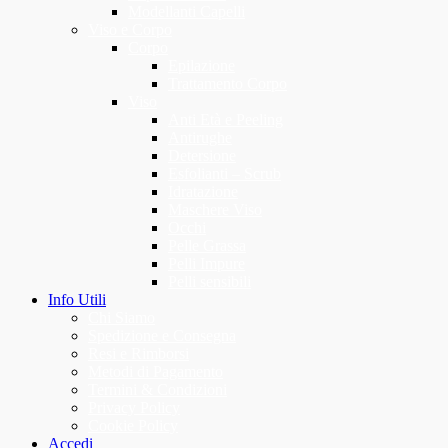
Modellanti Capelli
Viso e Corpo
Corpo
Epilazione
Trattamento Corpo
Viso
Anti Età e Peeling
Antirughe
Detersione
Esfolianti – Scrub
Idratazione
Maschere Viso
Occhi
Pelle Grassa
Pelli Impure
Pelli sensibili
Info Utili
Chi Siamo
Spedizione e Consegna
Resi e Rimborsi
Metodi di Pagamento
Termini & Condizioni
Privacy Policy
Cookie Policy
Accedi