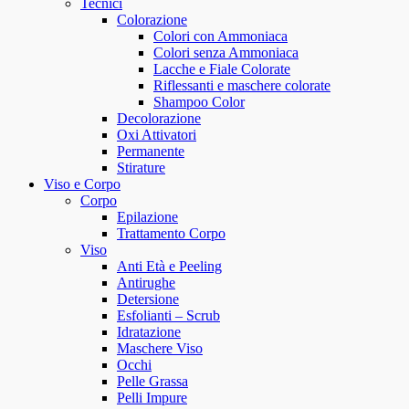
Tecnici
Colorazione
Colori con Ammoniaca
Colori senza Ammoniaca
Lacche e Fiale Colorate
Riflessanti e maschere colorate
Shampoo Color
Decolorazione
Oxi Attivatori
Permanente
Stirature
Viso e Corpo
Corpo
Epilazione
Trattamento Corpo
Viso
Anti Età e Peeling
Antirughe
Detersione
Esfolianti – Scrub
Idratazione
Maschere Viso
Occhi
Pelle Grassa
Pelli Impure