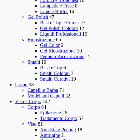
Forbici e Tronchesi
10
Lampade e Frese
8
Lime e Buffer
14
Gel Polish
47
Basi e Top e Primer
27
Gel Polish Colorati
12
Liquidi Professionali
10
Ricostruzione
65
Gel Color
2
Gel Ricostruzione
19
Pennelli Ricostruzione
15
Smalti
19
Base e Top
6
Smalti Colorati
3
Smalti Curativi
10
Uomo
98
Capelli e Barba
71
Modellanti Capelli
32
Viso e Corpo
142
Corpo
84
Epilazione
26
Trattamento Corpo
57
Viso
81
Anti Età e Peeling
18
Antirughe
21