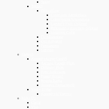
Spray
Tecnici
Colorazione
Colori con Ammoniaca
Colori senza Ammoniaca
Lacche e Fiale Colorate
Riflessanti e maschere colorate
Shampoo Color
Decolorazione
Oxi Attivatori
Permanente
Stirature
Elettrici
Apparecchi per Capelli
Asciuga Capelli Phon
Diffusori Phon
Ferri Arriccianti
Piastre Stiranti
Regola Barba
Tosatrici Tagliacapelli
Viso e Corpo
Apparecchi Estetica
Make Up
Ciglia
Viso