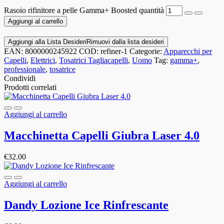
Rasoio rifinitore a pelle Gamma+ Boosted quantità
Aggiungi al carrello
Aggiungi alla Lista Desideri
Rimuovi dalla lista desideri
EAN:
8000000245922
COD:
refiner-1
Categorie:
Apparecchi per
Capelli
,
Elettrici
,
Tosatrici Tagliacapelli
,
Uomo
Tag:
gamma+
,
professionale
,
tosatrice
Condividi
Prodotti correlati
Aggiungi al carrello
Macchinetta Capelli Giubra Laser 4.0
€
32.00
Aggiungi al carrello
Dandy Lozione Ice Rinfrescante