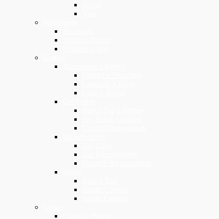
Occhi
Viso
Profumeria
Accessori
Profumi Donna
Profumi Uomo
Unghia
Accessori e Elettrici
Forbici e Tronchesi
Lampade e Frese
Lime e Buffer
Gel Polish
Basi e Top e Primer
Gel Polish Colorati
Liquidi Professionali
Ricostruzione
Gel Color
Gel Ricostruzione
Pennelli Ricostruzione
Smalti
Base e Top
Smalti Colorati
Smalti Curativi
Uomo
Capelli e Barba