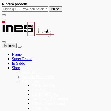
Ricerca prodotti
Pulisci
Indietro
Home
Super Promo
In Saldo
Shop
Super Promo
Speciale Promozioni
Kin Cosmetics
KINMASTER
KINACTIF
KINESSENCES
Shampoo e Trattamenti
KIN Colori e Tecnici
KINMEN