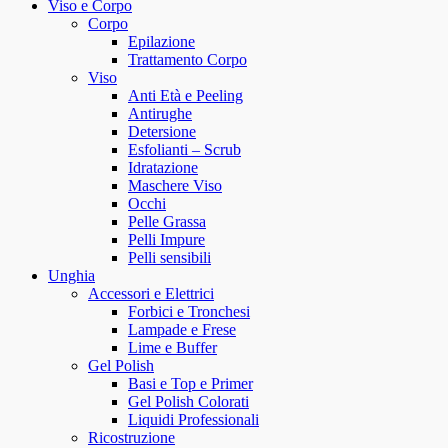
Viso e Corpo
Corpo
Epilazione
Trattamento Corpo
Viso
Anti Età e Peeling
Antirughe
Detersione
Esfolianti – Scrub
Idratazione
Maschere Viso
Occhi
Pelle Grassa
Pelli Impure
Pelli sensibili
Unghia
Accessori e Elettrici
Forbici e Tronchesi
Lampade e Frese
Lime e Buffer
Gel Polish
Basi e Top e Primer
Gel Polish Colorati
Liquidi Professionali
Ricostruzione