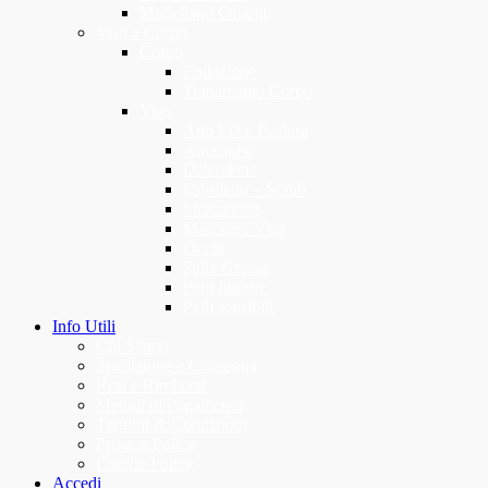
Modellanti Capelli
Viso e Corpo
Corpo
Epilazione
Trattamento Corpo
Viso
Anti Età e Peeling
Antirughe
Detersione
Esfolianti – Scrub
Idratazione
Maschere Viso
Occhi
Pelle Grassa
Pelli Impure
Pelli sensibili
Info Utili
Chi Siamo
Spedizione e Consegna
Resi e Rimborsi
Metodi di Pagamento
Termini & Condizioni
Privacy Policy
Cookie Policy
Accedi