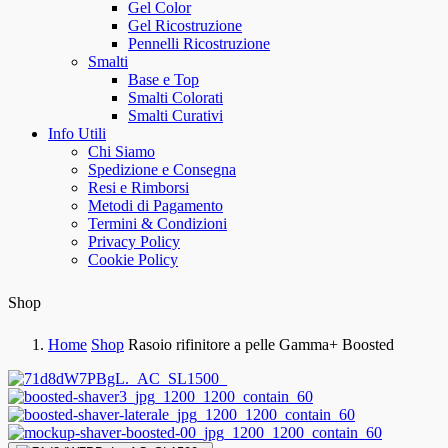
Gel Color
Gel Ricostruzione
Pennelli Ricostruzione
Smalti
Base e Top
Smalti Colorati
Smalti Curativi
Info Utili
Chi Siamo
Spedizione e Consegna
Resi e Rimborsi
Metodi di Pagamento
Termini & Condizioni
Privacy Policy
Cookie Policy
Shop
Home
Shop
Rasoio rifinitore a pelle Gamma+ Boosted