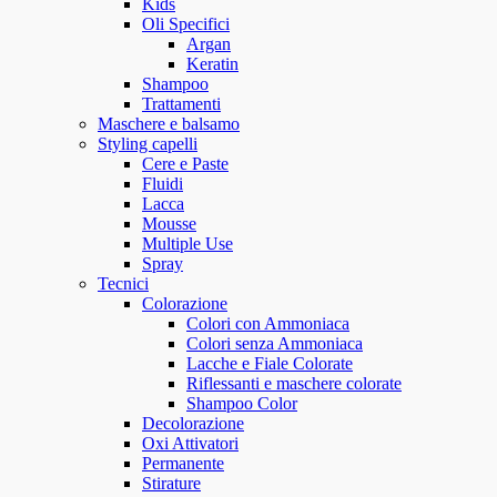
Kids
Oli Specifici
Argan
Keratin
Shampoo
Trattamenti
Maschere e balsamo
Styling capelli
Cere e Paste
Fluidi
Lacca
Mousse
Multiple Use
Spray
Tecnici
Colorazione
Colori con Ammoniaca
Colori senza Ammoniaca
Lacche e Fiale Colorate
Riflessanti e maschere colorate
Shampoo Color
Decolorazione
Oxi Attivatori
Permanente
Stirature