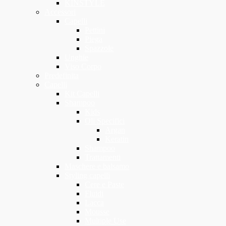
KINSTYLE
Accessori
Capelli
Pettini
Piega
Spazzole
Unghie
Viso Corpo
Predefinita
Capelli
Kit Capelli
Shampoo
Kids
Oli Specifici
Argan
Keratin
Shampoo
Trattamenti
Maschere e balsamo
Styling capelli
Cere e Paste
Fluidi
Lacca
Mousse
Multiple Use