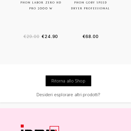
PHON LABOR ZERO HD
PHON GOBY SPEED
DI
PRO 2000 W
DRYER PROFESSIONAL
GO
€
29.00
€
24.90
€
68.00
€
1
Ritorna allo Shop
Desideri esplorare altri prodotti?