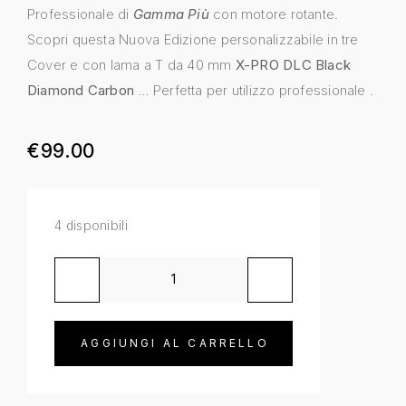
Professionale di
Gamma Più
con motore rotante.
Scopri questa Nuova Edizione personalizzabile in tre
Cover e con lama a T da 40 mm
X-PRO DLC Black
Diamond Carbon
… Perfetta per utilizzo professionale .
€
99.00
4 disponibili
AGGIUNGI AL CARRELLO