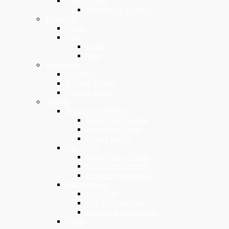
Viso e Corpo
Apparecchi Estetica
Make Up
Ciglia
Viso
Occhi
Viso
Profumeria
Accessori
Profumi Donna
Profumi Uomo
Unghia
Accessori e Elettrici
Forbici e Tronchesi
Lampade e Frese
Lime e Buffer
Gel Polish
Basi e Top e Primer
Gel Polish Colorati
Liquidi Professionali
Ricostruzione
Gel Color
Gel Ricostruzione
Pennelli Ricostruzione
Smalti