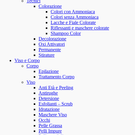
Tecnici
Colorazione
Colori con Ammoniaca
Colori senza Ammoniaca
Lacche e Fiale Colorate
Riflessanti e maschere colorate
Shampoo Color
Decolorazione
Oxi Attivatori
Permanente
Stirature
Viso e Corpo
Corpo
Epilazione
Trattamento Corpo
Viso
Anti Età e Peeling
Antirughe
Detersione
Esfolianti – Scrub
Idratazione
Maschere Viso
Occhi
Pelle Grassa
Pelli Impure