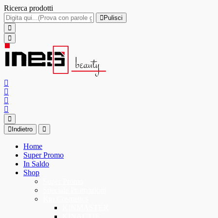
Ricerca prodotti
Pulisci
Indietro
Home
Super Promo
In Saldo
Shop
Super Promo
Speciale Promozioni
Kin Cosmetics
KINMASTER
KINACTIF