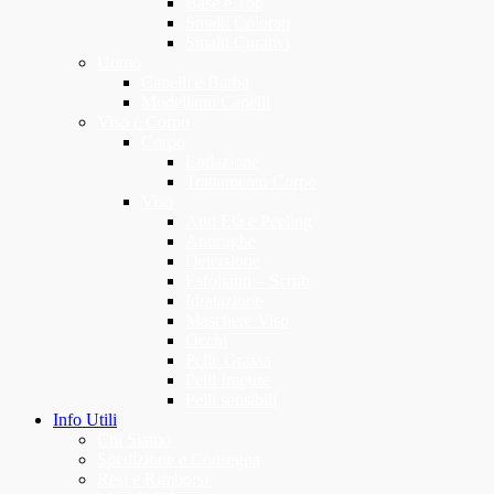
Base e Top
Smalti Colorati
Smalti Curativi
Uomo
Capelli e Barba
Modellanti Capelli
Viso e Corpo
Corpo
Epilazione
Trattamento Corpo
Viso
Anti Età e Peeling
Antirughe
Detersione
Esfolianti – Scrub
Idratazione
Maschere Viso
Occhi
Pelle Grassa
Pelli Impure
Pelli sensibili
Info Utili
Chi Siamo
Spedizione e Consegna
Resi e Rimborsi