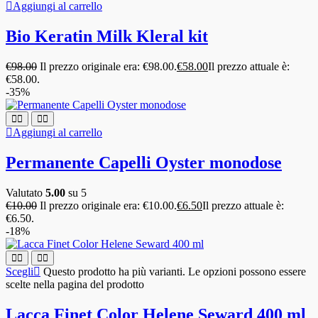
Aggiungi al carrello
Bio Keratin Milk Kleral kit
€
98.00
Il prezzo originale era: €98.00.
€
58.00
Il prezzo attuale è:
€58.00.
-35%
Aggiungi al carrello
Permanente Capelli Oyster monodose
Valutato
5.00
su 5
€
10.00
Il prezzo originale era: €10.00.
€
6.50
Il prezzo attuale è:
€6.50.
-18%
Scegli
Questo prodotto ha più varianti. Le opzioni possono essere
scelte nella pagina del prodotto
Lacca Finet Color Helene Seward 400 ml