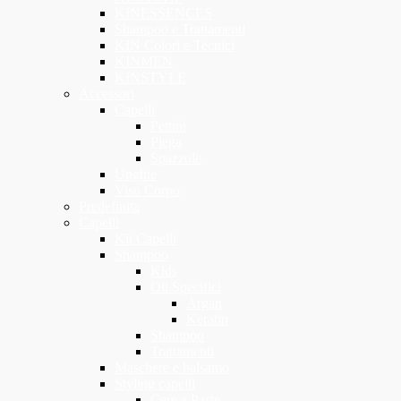
KINESSENCES
Shampoo e Trattamenti
KIN Colori e Tecnici
KINMEN
KINSTYLE
Accessori
Capelli
Pettini
Piega
Spazzole
Unghie
Viso Corpo
Predefinita
Capelli
Kit Capelli
Shampoo
Kids
Oli Specifici
Argan
Keratin
Shampoo
Trattamenti
Maschere e balsamo
Styling capelli
Cere e Paste