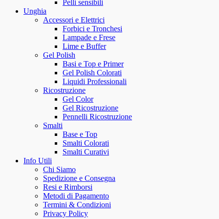
Pelli sensibili
Unghia
Accessori e Elettrici
Forbici e Tronchesi
Lampade e Frese
Lime e Buffer
Gel Polish
Basi e Top e Primer
Gel Polish Colorati
Liquidi Professionali
Ricostruzione
Gel Color
Gel Ricostruzione
Pennelli Ricostruzione
Smalti
Base e Top
Smalti Colorati
Smalti Curativi
Info Utili
Chi Siamo
Spedizione e Consegna
Resi e Rimborsi
Metodi di Pagamento
Termini & Condizioni
Privacy Policy