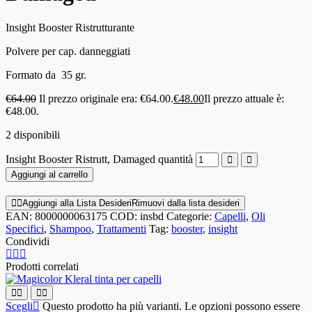
Insight Booster Ristrutturante
Polvere per cap. danneggiati
Formato da 35 gr.
€
64.00
Il prezzo originale era: €64.00.
€
48.00
Il prezzo attuale è:
€48.00.
2 disponibili
Insight Booster Ristrutt, Damaged quantità
Aggiungi al carrello
Aggiungi alla Lista Desideri
Rimuovi dalla lista desideri
EAN:
8000000063175
COD:
insbd
Categorie:
Capelli
,
Oli
Specifici
,
Shampoo
,
Trattamenti
Tag:
booster
,
insight
Condividi
Prodotti correlati
Scegli
Questo prodotto ha più varianti. Le opzioni possono essere