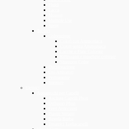
Fluidi
Lacca
Mousse
Multiple Use
Spray
Tecnici
Colorazione
Colori con Ammoniaca
Colori senza Ammoniaca
Lacche e Fiale Colorate
Riflessanti e maschere colorate
Shampoo Color
Decolorazione
Oxi Attivatori
Permanente
Stirature
Elettrici
Apparecchi per Capelli
Asciuga Capelli Phon
Diffusori Phon
Ferri Arriccianti
Piastre Stiranti
Regola Barba
Tosatrici Tagliacapelli