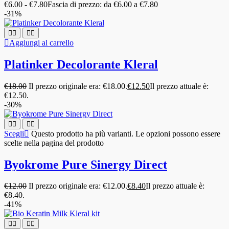
€
6.00
-
€
7.80
Fascia di prezzo: da €6.00 a €7.80
-31%
Aggiungi al carrello
Platinker Decolorante Kleral
€
18.00
Il prezzo originale era: €18.00.
€
12.50
Il prezzo attuale è:
€12.50.
-30%
Scegli
Questo prodotto ha più varianti. Le opzioni possono essere
scelte nella pagina del prodotto
Byokrome Pure Sinergy Direct
€
12.00
Il prezzo originale era: €12.00.
€
8.40
Il prezzo attuale è:
€8.40.
-41%