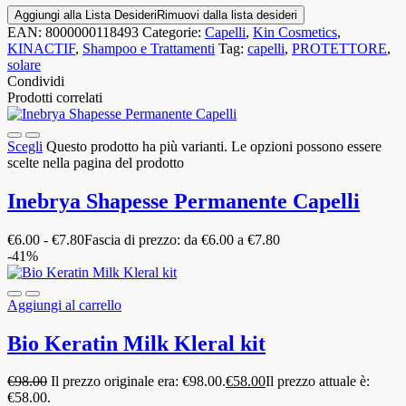
Aggiungi alla Lista Desideri
Rimuovi dalla lista desideri
EAN:
8000000118493
Categorie:
Capelli
,
Kin Cosmetics
,
KINACTIF
,
Shampoo e Trattamenti
Tag:
capelli
,
PROTETTORE
,
solare
Condividi
Prodotti correlati
Scegli
Questo prodotto ha più varianti. Le opzioni possono essere
scelte nella pagina del prodotto
Inebrya Shapesse Permanente Capelli
€
6.00
-
€
7.80
Fascia di prezzo: da €6.00 a €7.80
-41%
Aggiungi al carrello
Bio Keratin Milk Kleral kit
€
98.00
Il prezzo originale era: €98.00.
€
58.00
Il prezzo attuale è:
€58.00.