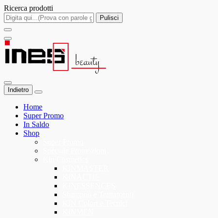
Ricerca prodotti
Pulisci
Indietro
Home
Super Promo
In Saldo
Shop
Super Promo
Speciale Promozioni
Kin Cosmetics
KINMASTER
KINACTIF
KINESSENCES
Shampoo e Trattamenti
KIN Colori e Tecnici
KINMEN