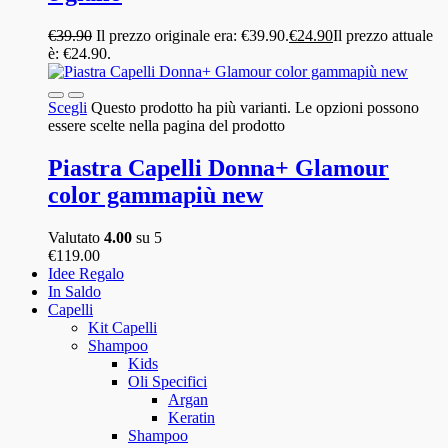
€
39.90
Il prezzo originale era: €39.90.
€
24.90
Il prezzo attuale
è: €24.90.
Scegli
Questo prodotto ha più varianti. Le opzioni possono
essere scelte nella pagina del prodotto
Piastra Capelli Donna+ Glamour
color gammapiù new
Valutato
4.00
su 5
€
119.00
Idee Regalo
In Saldo
Capelli
Kit Capelli
Shampoo
Kids
Oli Specifici
Argan
Keratin
Shampoo