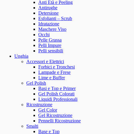
Anti Età e Peeling
Antirughe
Detersione
Esfolianti – Scrub
Idratazione
Maschere Viso
Occhi
Pelle Grassa
Pelli Impure
Pelli sensibili
Unghia
Accessori e Elettrici
Forbici e Tronchesi
Lampade e Frese
Lime e Buffer
Gel Polish
Basi e Top e Primer
Gel Polish Colorati
Liquidi Professionali
Ricostruzione
Gel Color
Gel Ricostruzione
Pennelli Ricostruzione
Smalti
Base e Top