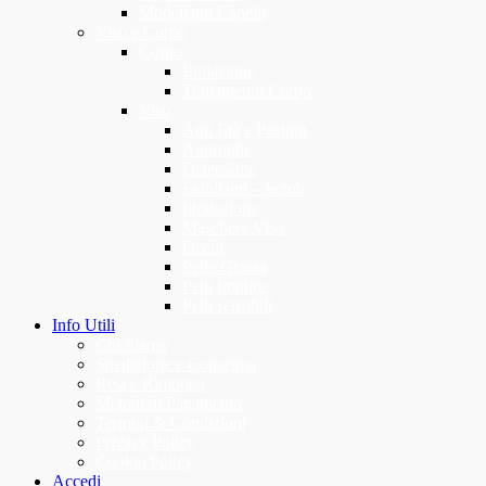
Modellanti Capelli
Viso e Corpo
Corpo
Epilazione
Trattamento Corpo
Viso
Anti Età e Peeling
Antirughe
Detersione
Esfolianti – Scrub
Idratazione
Maschere Viso
Occhi
Pelle Grassa
Pelli Impure
Pelli sensibili
Info Utili
Chi Siamo
Spedizione e Consegna
Resi e Rimborsi
Metodi di Pagamento
Termini & Condizioni
Privacy Policy
Cookie Policy
Accedi