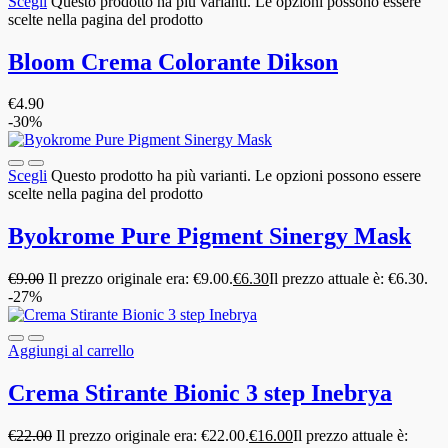
Scegli
Questo prodotto ha più varianti. Le opzioni possono essere
scelte nella pagina del prodotto
Bloom Crema Colorante Dikson
€
4.90
-30%
Scegli
Questo prodotto ha più varianti. Le opzioni possono essere
scelte nella pagina del prodotto
Byokrome Pure Pigment Sinergy Mask
€
9.00
Il prezzo originale era: €9.00.
€
6.30
Il prezzo attuale è: €6.30.
-27%
Aggiungi al carrello
Crema Stirante Bionic 3 step Inebrya
€
22.00
Il prezzo originale era: €22.00.
€
16.00
Il prezzo attuale è: