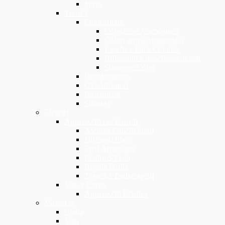
Spray
Tecnici
Colorazione
Colori con Ammoniaca
Colori senza Ammoniaca
Lacche e Fiale Colorate
Riflessanti e maschere colorate
Shampoo Color
Decolorazione
Oxi Attivatori
Permanente
Stirature
Elettrici
Apparecchi per Capelli
Asciuga Capelli Phon
Diffusori Phon
Ferri Arriccianti
Piastre Stiranti
Regola Barba
Tosatrici Tagliacapelli
Viso e Corpo
Apparecchi Estetica
Make Up
Ciglia
Viso