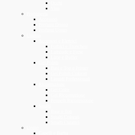
Occhi
Viso
Profumeria
Accessori
Profumi Donna
Profumi Uomo
Unghia
Accessori e Elettrici
Forbici e Tronchesi
Lampade e Frese
Lime e Buffer
Gel Polish
Basi e Top e Primer
Gel Polish Colorati
Liquidi Professionali
Ricostruzione
Gel Color
Gel Ricostruzione
Pennelli Ricostruzione
Smalti
Base e Top
Smalti Colorati
Smalti Curativi
Uomo
Capelli e Barba