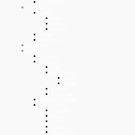
KINSTYLE
Accessori
Capelli
Pettini
Piega
Spazzole
Unghie
Viso Corpo
Predefinita
Capelli
Kit Capelli
Shampoo
Kids
Oli Specifici
Argan
Keratin
Shampoo
Trattamenti
Maschere e balsamo
Styling capelli
Cere e Paste
Fluidi
Lacca
Mousse
Multiple Use