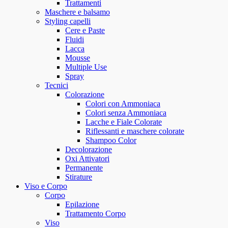
Trattamenti
Maschere e balsamo
Styling capelli
Cere e Paste
Fluidi
Lacca
Mousse
Multiple Use
Spray
Tecnici
Colorazione
Colori con Ammoniaca
Colori senza Ammoniaca
Lacche e Fiale Colorate
Riflessanti e maschere colorate
Shampoo Color
Decolorazione
Oxi Attivatori
Permanente
Stirature
Viso e Corpo
Corpo
Epilazione
Trattamento Corpo
Viso