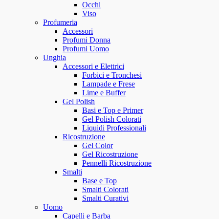
Occhi
Viso
Profumeria
Accessori
Profumi Donna
Profumi Uomo
Unghia
Accessori e Elettrici
Forbici e Tronchesi
Lampade e Frese
Lime e Buffer
Gel Polish
Basi e Top e Primer
Gel Polish Colorati
Liquidi Professionali
Ricostruzione
Gel Color
Gel Ricostruzione
Pennelli Ricostruzione
Smalti
Base e Top
Smalti Colorati
Smalti Curativi
Uomo
Capelli e Barba