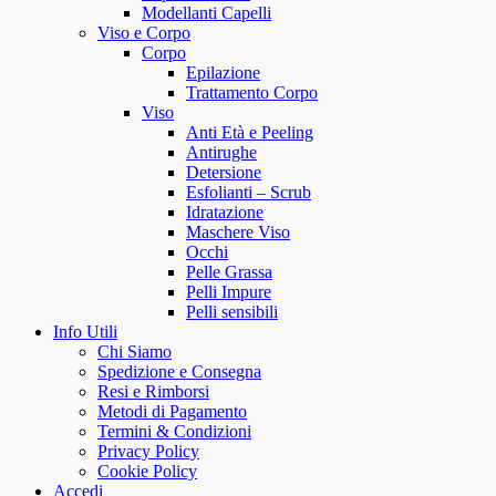
Modellanti Capelli
Viso e Corpo
Corpo
Epilazione
Trattamento Corpo
Viso
Anti Età e Peeling
Antirughe
Detersione
Esfolianti – Scrub
Idratazione
Maschere Viso
Occhi
Pelle Grassa
Pelli Impure
Pelli sensibili
Info Utili
Chi Siamo
Spedizione e Consegna
Resi e Rimborsi
Metodi di Pagamento
Termini & Condizioni
Privacy Policy
Cookie Policy
Accedi