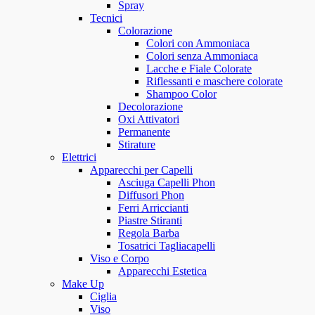
Spray
Tecnici
Colorazione
Colori con Ammoniaca
Colori senza Ammoniaca
Lacche e Fiale Colorate
Riflessanti e maschere colorate
Shampoo Color
Decolorazione
Oxi Attivatori
Permanente
Stirature
Elettrici
Apparecchi per Capelli
Asciuga Capelli Phon
Diffusori Phon
Ferri Arriccianti
Piastre Stiranti
Regola Barba
Tosatrici Tagliacapelli
Viso e Corpo
Apparecchi Estetica
Make Up
Ciglia
Viso