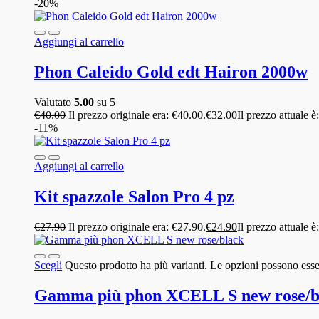
-20%
Aggiungi al carrello
Phon Caleido Gold edt Hairon 2000w
Valutato
5.00
su 5
€
40.00
Il prezzo originale era: €40.00.
€
32.00
Il prezzo attuale è
-11%
Aggiungi al carrello
Kit spazzole Salon Pro 4 pz
€
27.90
Il prezzo originale era: €27.90.
€
24.90
Il prezzo attuale è
Scegli
Questo prodotto ha più varianti. Le opzioni possono esser
Gamma più phon XCELL S new rose/b