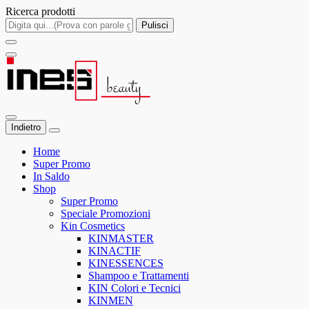
Ricerca prodotti
Pulisci
Indietro
Home
Super Promo
In Saldo
Shop
Super Promo
Speciale Promozioni
Kin Cosmetics
KINMASTER
KINACTIF
KINESSENCES
Shampoo e Trattamenti
KIN Colori e Tecnici
KINMEN