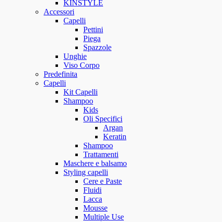
KINSTYLE
Accessori
Capelli
Pettini
Piega
Spazzole
Unghie
Viso Corpo
Predefinita
Capelli
Kit Capelli
Shampoo
Kids
Oli Specifici
Argan
Keratin
Shampoo
Trattamenti
Maschere e balsamo
Styling capelli
Cere e Paste
Fluidi
Lacca
Mousse
Multiple Use