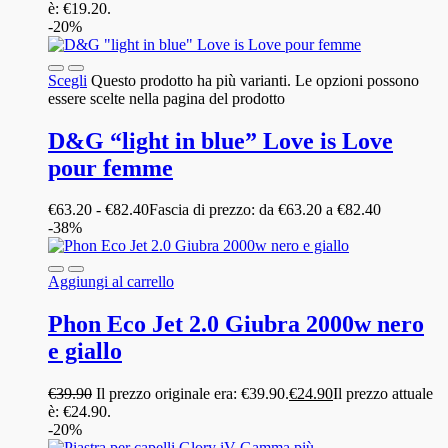
è: €19.20.
-20%
Scegli
Questo prodotto ha più varianti. Le opzioni possono
essere scelte nella pagina del prodotto
D&G “light in blue” Love is Love
pour femme
€
63.20
-
€
82.40
Fascia di prezzo: da €63.20 a €82.40
-38%
Aggiungi al carrello
Phon Eco Jet 2.0 Giubra 2000w nero
e giallo
€
39.90
Il prezzo originale era: €39.90.
€
24.90
Il prezzo attuale
è: €24.90.
-20%