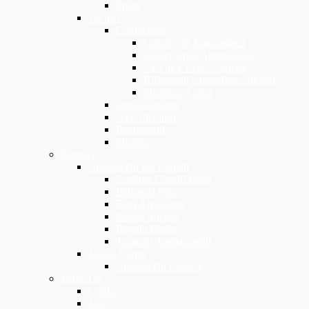
Spray
Tecnici
Colorazione
Colori con Ammoniaca
Colori senza Ammoniaca
Lacche e Fiale Colorate
Riflessanti e maschere colorate
Shampoo Color
Decolorazione
Oxi Attivatori
Permanente
Stirature
Elettrici
Apparecchi per Capelli
Asciuga Capelli Phon
Diffusori Phon
Ferri Arriccianti
Piastre Stiranti
Regola Barba
Tosatrici Tagliacapelli
Viso e Corpo
Apparecchi Estetica
Make Up
Ciglia
Viso