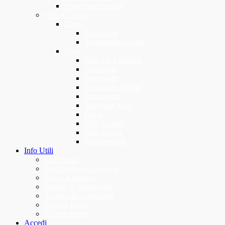
Modellanti Capelli
Viso e Corpo
Corpo
Epilazione
Trattamento Corpo
Viso
Anti Età e Peeling
Antirughe
Detersione
Esfolianti – Scrub
Idratazione
Maschere Viso
Occhi
Pelle Grassa
Pelli Impure
Pelli sensibili
Info Utili
Chi Siamo
Spedizione e Consegna
Resi e Rimborsi
Metodi di Pagamento
Termini & Condizioni
Privacy Policy
Cookie Policy
Accedi