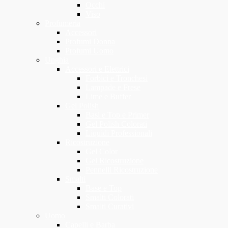
Occhi
Viso
Profumeria
Accessori
Profumi Donna
Profumi Uomo
Unghia
Accessori e Elettrici
Forbici e Tronchesi
Lampade e Frese
Lime e Buffer
Gel Polish
Basi e Top e Primer
Gel Polish Colorati
Liquidi Professionali
Ricostruzione
Gel Color
Gel Ricostruzione
Pennelli Ricostruzione
Smalti
Base e Top
Smalti Colorati
Smalti Curativi
Uomo
Capelli e Barba