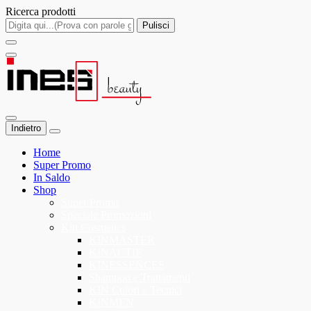
Ricerca prodotti
Pulisci
Indietro
Home
Super Promo
In Saldo
Shop
Super Promo
Speciale Promozioni
Kin Cosmetics
KINMASTER
KINACTIF
KINESSENCES
Shampoo e Trattamenti
KIN Colori e Tecnici
KINMEN