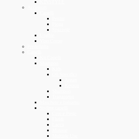
KINSTYLE
Accessori
Capelli
Pettini
Piega
Spazzole
Unghie
Viso Corpo
Predefinita
Capelli
Kit Capelli
Shampoo
Kids
Oli Specifici
Argan
Keratin
Shampoo
Trattamenti
Maschere e balsamo
Styling capelli
Cere e Paste
Fluidi
Lacca
Mousse
Multiple Use