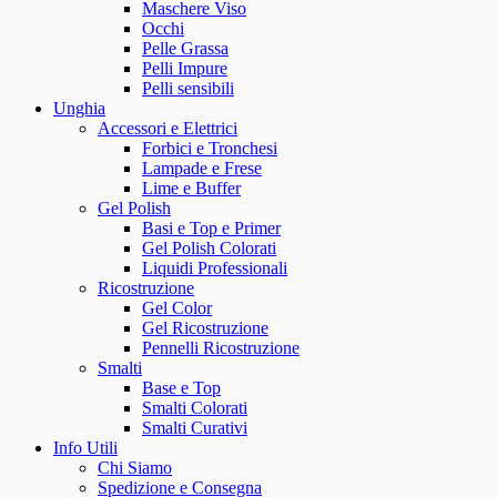
Maschere Viso
Occhi
Pelle Grassa
Pelli Impure
Pelli sensibili
Unghia
Accessori e Elettrici
Forbici e Tronchesi
Lampade e Frese
Lime e Buffer
Gel Polish
Basi e Top e Primer
Gel Polish Colorati
Liquidi Professionali
Ricostruzione
Gel Color
Gel Ricostruzione
Pennelli Ricostruzione
Smalti
Base e Top
Smalti Colorati
Smalti Curativi
Info Utili
Chi Siamo
Spedizione e Consegna