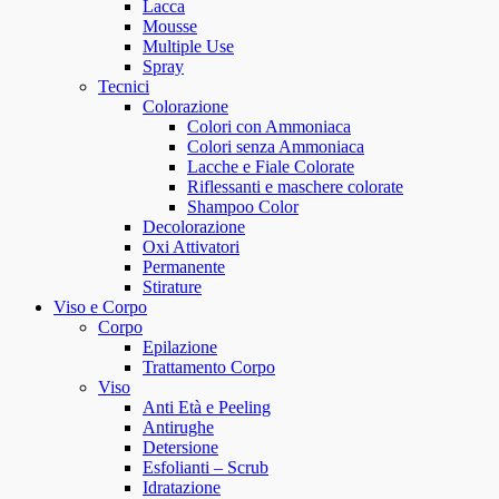
Lacca
Mousse
Multiple Use
Spray
Tecnici
Colorazione
Colori con Ammoniaca
Colori senza Ammoniaca
Lacche e Fiale Colorate
Riflessanti e maschere colorate
Shampoo Color
Decolorazione
Oxi Attivatori
Permanente
Stirature
Viso e Corpo
Corpo
Epilazione
Trattamento Corpo
Viso
Anti Età e Peeling
Antirughe
Detersione
Esfolianti – Scrub
Idratazione