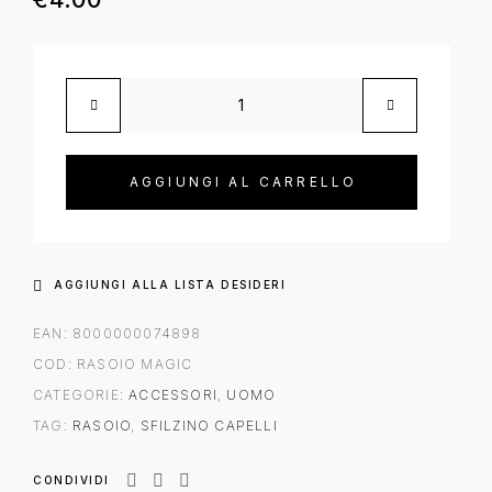
AGGIUNGI AL CARRELLO
AGGIUNGI ALLA LISTA DESIDERI
EAN:
8000000074898
COD:
RASOIO MAGIC
CATEGORIE:
ACCESSORI
,
UOMO
TAG:
RASOIO
,
SFILZINO CAPELLI
CONDIVIDI