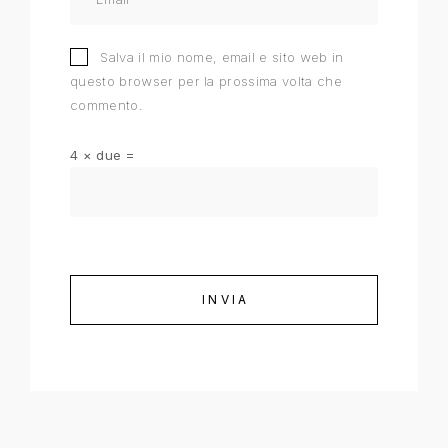
Salva il mio nome, email e sito web in
questo browser per la prossima volta che
commento.
4 × due =