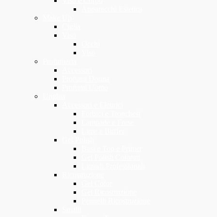
Viso e Corpo
Apparecchi Estetica
Make Up
Ciglia
Viso
Occhi
Viso
Profumeria
Accessori
Profumi Donna
Profumi Uomo
Unghia
Accessori e Elettrici
Forbici e Tronchesi
Lampade e Frese
Lime e Buffer
Gel Polish
Basi e Top e Primer
Gel Polish Colorati
Liquidi Professionali
Ricostruzione
Gel Color
Gel Ricostruzione
Pennelli Ricostruzione
Smalti