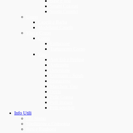
Base e Top
Smalti Colorati
Smalti Curativi
Uomo
Capelli e Barba
Modellanti Capelli
Viso e Corpo
Corpo
Epilazione
Trattamento Corpo
Viso
Anti Età e Peeling
Antirughe
Detersione
Esfolianti – Scrub
Idratazione
Maschere Viso
Occhi
Pelle Grassa
Pelli Impure
Pelli sensibili
Info Utili
Chi Siamo
Spedizione e Consegna
Resi e Rimborsi