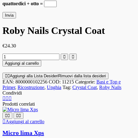
quattordici + otto =
Roby Nails Crystal Coat
€
24.30
Aggiungi al carrello
Aggiungi alla Lista Desideri
Rimuovi dalla lista desideri
EAN:
8000000102256
COD:
11215
Categorie:
Basi e Top e
Primer
,
Ricostruzione
,
Unghia
Tag:
Crystal Coat
,
Roby Nails
Condividi
Prodotti correlati
Aggiungi al carrello
Micro lima Xps