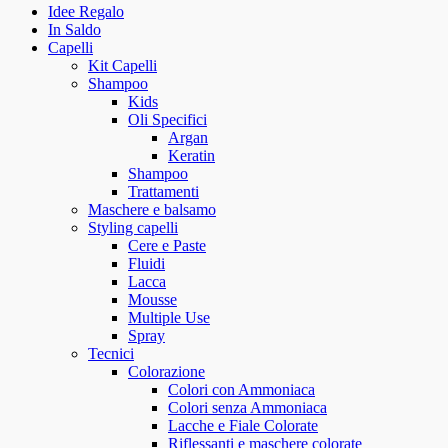
Idee Regalo
In Saldo
Capelli
Kit Capelli
Shampoo
Kids
Oli Specifici
Argan
Keratin
Shampoo
Trattamenti
Maschere e balsamo
Styling capelli
Cere e Paste
Fluidi
Lacca
Mousse
Multiple Use
Spray
Tecnici
Colorazione
Colori con Ammoniaca
Colori senza Ammoniaca
Lacche e Fiale Colorate
Riflessanti e maschere colorate