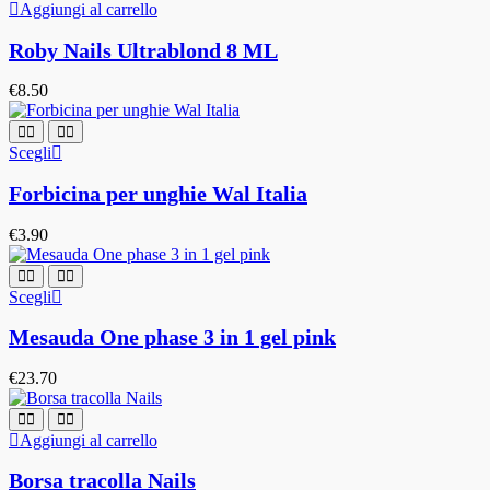
Aggiungi al carrello
Roby Nails Ultrablond 8 ML
€
8.50
Scegli
Forbicina per unghie Wal Italia
€
3.90
Scegli
Mesauda One phase 3 in 1 gel pink
€
23.70
Aggiungi al carrello
Borsa tracolla Nails