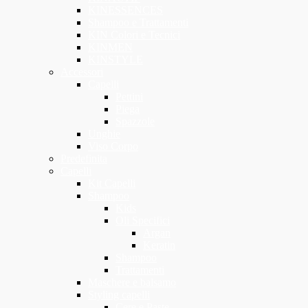
KINESSENCES
Shampoo e Trattamenti
KIN Colori e Tecnici
KINMEN
KINSTYLE
Accessori
Capelli
Pettini
Piega
Spazzole
Unghie
Viso Corpo
Predefinita
Capelli
Kit Capelli
Shampoo
Kids
Oli Specifici
Argan
Keratin
Shampoo
Trattamenti
Maschere e balsamo
Styling capelli
Cere e Paste