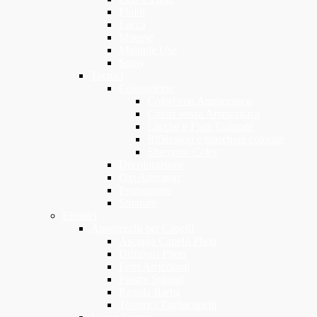
Fluidi
Lacca
Mousse
Multiple Use
Spray
Tecnici
Colorazione
Colori con Ammoniaca
Colori senza Ammoniaca
Lacche e Fiale Colorate
Riflessanti e maschere colorate
Shampoo Color
Decolorazione
Oxi Attivatori
Permanente
Stirature
Elettrici
Apparecchi per Capelli
Asciuga Capelli Phon
Diffusori Phon
Ferri Arriccianti
Piastre Stiranti
Regola Barba
Tosatrici Tagliacapelli