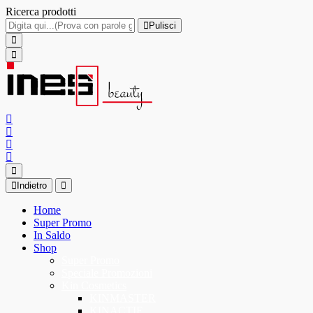
Ricerca prodotti
Pulisci
Indietro
Home
Super Promo
In Saldo
Shop
Super Promo
Speciale Promozioni
Kin Cosmetics
KINMASTER
KINACTIF