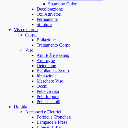
Shampoo Color
Decolorazione
Oxi Attivatori
Permanente
Stirature
Viso e Corpo
Corpo
Epilazione
Trattamento Corpo
Viso
Anti Età e Peeling
Antirughe
Detersione
Esfolianti – Scrub
Idratazione
Maschere Viso
Occhi
Pelle Grassa
Pelli Impure
Pelli sensibili
Unghia
Accessori e Elettrici
Forbici e Tronchesi
Lampade e Frese
Lime e Buffer