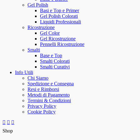
Gel Polish
Basi e Top e Primer
Gel Polish Colorati
Liquidi Professionali
Ricostruzione
Gel Color
Gel Ricostruzione
Pennelli Ricostruzione
Smalti
Base e Top
Smalti Colorati
Smalti Curativi
Info Utili
Chi Siamo
Spedizione e Consegna
Resi e Rimborsi
Metodi di Pagamento
Termini & Condizioni
Privacy Policy
Cookie Policy
Shop