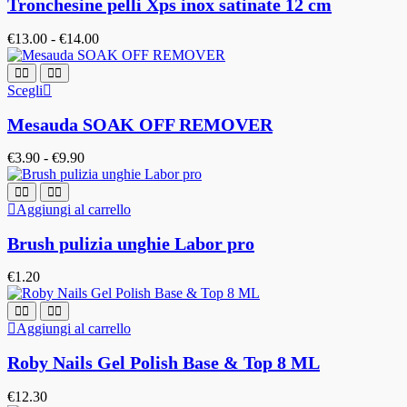
Tronchesine pelli Xps inox satinate 12 cm
€
13.00
-
€
14.00
Scegli
Mesauda SOAK OFF REMOVER
€
3.90
-
€
9.90
Aggiungi al carrello
Brush pulizia unghie Labor pro
€
1.20
Aggiungi al carrello
Roby Nails Gel Polish Base & Top 8 ML
€
12.30