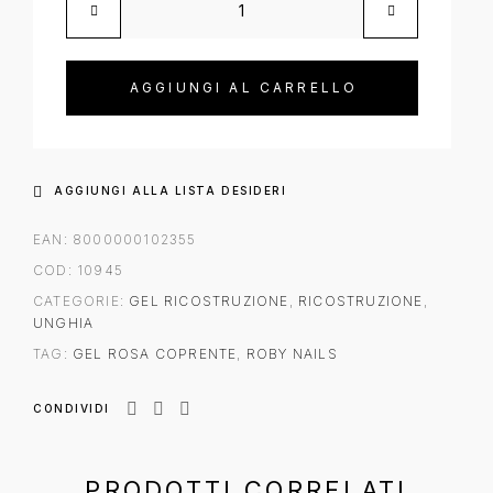
Roby Nails Pinky Power Cream Gel quantità
AGGIUNGI AL CARRELLO
AGGIUNGI ALLA LISTA DESIDERI
EAN:
8000000102355
COD:
10945
CATEGORIE:
GEL RICOSTRUZIONE
,
RICOSTRUZIONE
,
UNGHIA
TAG:
GEL ROSA COPRENTE
,
ROBY NAILS
CONDIVIDI
PRODOTTI CORRELATI