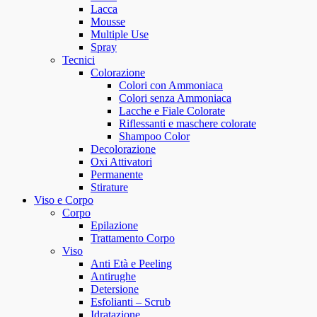
Lacca
Mousse
Multiple Use
Spray
Tecnici
Colorazione
Colori con Ammoniaca
Colori senza Ammoniaca
Lacche e Fiale Colorate
Riflessanti e maschere colorate
Shampoo Color
Decolorazione
Oxi Attivatori
Permanente
Stirature
Viso e Corpo
Corpo
Epilazione
Trattamento Corpo
Viso
Anti Età e Peeling
Antirughe
Detersione
Esfolianti – Scrub
Idratazione