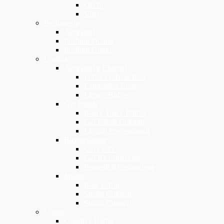
Occhi
Viso
Profumeria
Accessori
Profumi Donna
Profumi Uomo
Unghia
Accessori e Elettrici
Forbici e Tronchesi
Lampade e Frese
Lime e Buffer
Gel Polish
Basi e Top e Primer
Gel Polish Colorati
Liquidi Professionali
Ricostruzione
Gel Color
Gel Ricostruzione
Pennelli Ricostruzione
Smalti
Base e Top
Smalti Colorati
Smalti Curativi
Uomo
Capelli e Barba