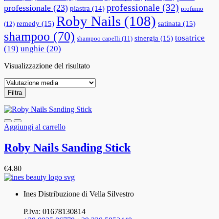
professionale
(32)
professionale
(23)
piastra
(14)
profumo
Roby Nails
(108)
remedy
(15)
satinata
(15)
(12)
shampoo
(70)
tosatrice
sinergia
(15)
shampoo capelli
(11)
(19)
unghie
(20)
Visualizzazione del risultato
Filtra
Aggiungi al carrello
Roby Nails Sanding Stick
€
4.80
Ines Distribuzione di Vella Silvestro
P.Iva: 01678130814