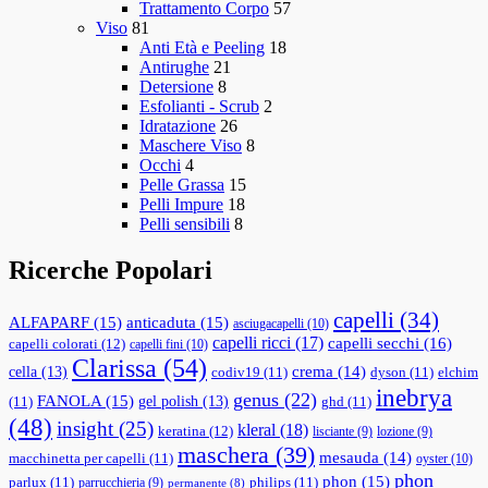
Trattamento Corpo
57
Viso
81
Anti Età e Peeling
18
Antirughe
21
Detersione
8
Esfolianti - Scrub
2
Idratazione
26
Maschere Viso
8
Occhi
4
Pelle Grassa
15
Pelli Impure
18
Pelli sensibili
8
Ricerche Popolari
capelli
(34)
ALFAPARF
(15)
anticaduta
(15)
asciugacapelli
(10)
capelli ricci
(17)
capelli secchi
(16)
capelli colorati
(12)
capelli fini
(10)
Clarissa
(54)
cella
(13)
crema
(14)
codiv19
(11)
dyson
(11)
elchim
inebrya
genus
(22)
FANOLA
(15)
gel polish
(13)
(11)
ghd
(11)
(48)
insight
(25)
kleral
(18)
keratina
(12)
lisciante
(9)
lozione
(9)
maschera
(39)
mesauda
(14)
macchinetta per capelli
(11)
oyster
(10)
phon
phon
(15)
parlux
(11)
philips
(11)
parrucchieria
(9)
permanente
(8)