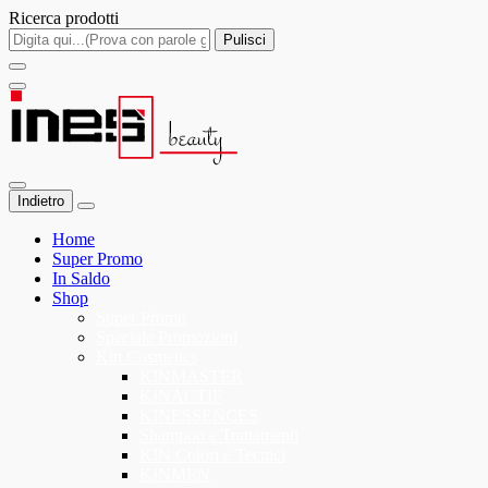
Ricerca prodotti
Pulisci
Indietro
Home
Super Promo
In Saldo
Shop
Super Promo
Speciale Promozioni
Kin Cosmetics
KINMASTER
KINACTIF
KINESSENCES
Shampoo e Trattamenti
KIN Colori e Tecnici
KINMEN