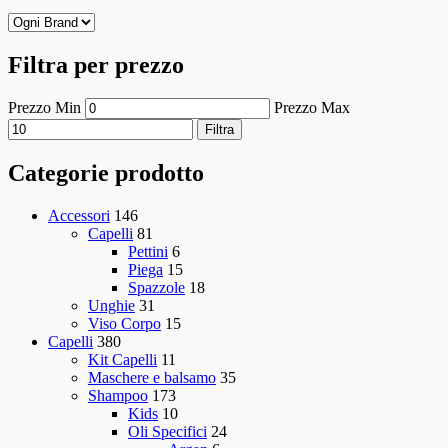
Filtra per prezzo
Prezzo Min
Prezzo Max
Filtra
Categorie prodotto
Accessori
146
Capelli
81
Pettini
6
Piega
15
Spazzole
18
Unghie
31
Viso Corpo
15
Capelli
380
Kit Capelli
11
Maschere e balsamo
35
Shampoo
173
Kids
10
Oli Specifici
24