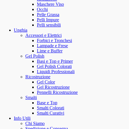
Maschere Viso
Occhi
Pelle Grassa
Pelli Impure
Pelli sensibili
Unghia
Accessori e Elettrici
Forbici e Tronchesi
Lampade e Frese
Lime e Buffer
Gel Polish
Basi e Top e Primer
Gel Polish Colorati
Liquidi Professionali
Ricostruzione
Gel Color
Gel Ricostruzione
Pennelli Ricostruzione
Smalti
Base e Top
Smalti Colorati
Smalti Curativi
Info Utili
Chi Siamo
Spedizione e Consegna