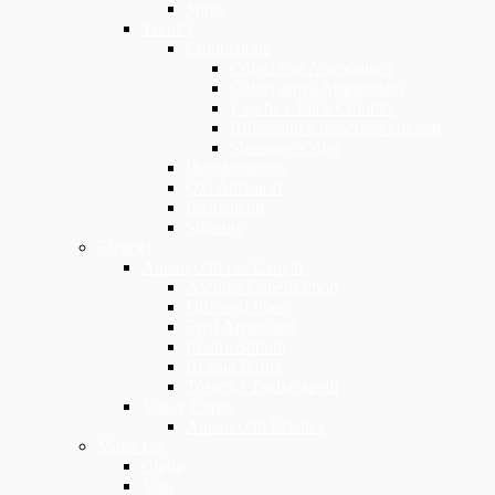
Spray
Tecnici
Colorazione
Colori con Ammoniaca
Colori senza Ammoniaca
Lacche e Fiale Colorate
Riflessanti e maschere colorate
Shampoo Color
Decolorazione
Oxi Attivatori
Permanente
Stirature
Elettrici
Apparecchi per Capelli
Asciuga Capelli Phon
Diffusori Phon
Ferri Arriccianti
Piastre Stiranti
Regola Barba
Tosatrici Tagliacapelli
Viso e Corpo
Apparecchi Estetica
Make Up
Ciglia
Viso