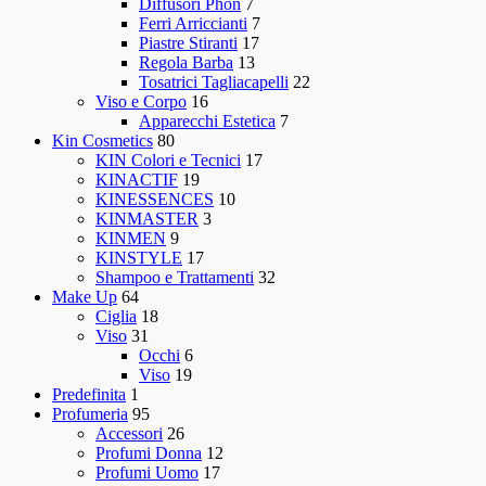
Diffusori Phon
7
Ferri Arriccianti
7
Piastre Stiranti
17
Regola Barba
13
Tosatrici Tagliacapelli
22
Viso e Corpo
16
Apparecchi Estetica
7
Kin Cosmetics
80
KIN Colori e Tecnici
17
KINACTIF
19
KINESSENCES
10
KINMASTER
3
KINMEN
9
KINSTYLE
17
Shampoo e Trattamenti
32
Make Up
64
Ciglia
18
Viso
31
Occhi
6
Viso
19
Predefinita
1
Profumeria
95
Accessori
26
Profumi Donna
12
Profumi Uomo
17