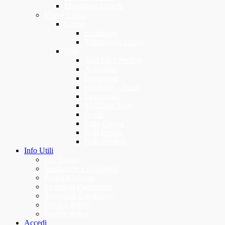
Modellanti Capelli
Viso e Corpo
Corpo
Epilazione
Trattamento Corpo
Viso
Anti Età e Peeling
Antirughe
Detersione
Esfolianti – Scrub
Idratazione
Maschere Viso
Occhi
Pelle Grassa
Pelli Impure
Pelli sensibili
Info Utili
Chi Siamo
Spedizione e Consegna
Resi e Rimborsi
Metodi di Pagamento
Termini & Condizioni
Privacy Policy
Cookie Policy
Accedi