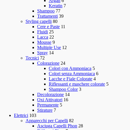
Argan
6
Keratin
7
Shampoo
77
Trattamenti
39
Styling capelli
80
Cere e Paste
11
Fluidi
25
Lacca
22
Mousse
9
Multiple Use
12
Spray
14
Tecnici
72
Colorazione
24
Colori con Ammoniaca
5
Colori senza Ammoniaca
6
Lacche e Fiale Colorate
4
Riflessanti e maschere colorate
5
Shampoo Color
3
Decolorazione
14
Oxi Attivatori
16
Permanente
5
Stirature
7
Elettrici
103
Apparecchi per Capelli
82
Asciuga Capelli Phon
28