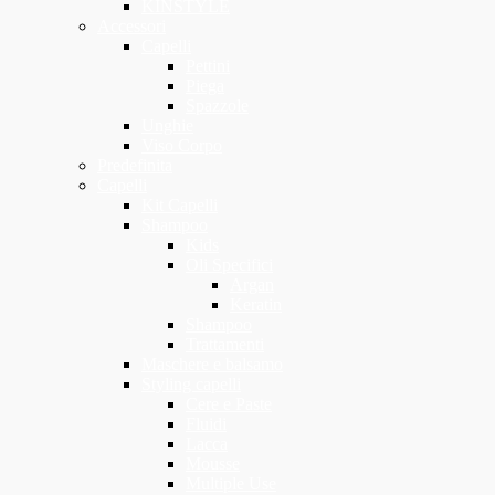
KINSTYLE
Accessori
Capelli
Pettini
Piega
Spazzole
Unghie
Viso Corpo
Predefinita
Capelli
Kit Capelli
Shampoo
Kids
Oli Specifici
Argan
Keratin
Shampoo
Trattamenti
Maschere e balsamo
Styling capelli
Cere e Paste
Fluidi
Lacca
Mousse
Multiple Use