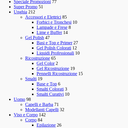
Speciale Promozioni
77
Super Promo
51
Unghia
212
Accessori e Elettrici
85
Forbici e Tronchesi
10
Lampade e Frese
8
Lime e Buffer
14
Gel Polish
47
Basi e Top e Primer
27
Gel Polish Colorati
12
Liquidi Professionali
10
Ricostruzione
65
Gel Color
2
Gel Ricostruzione
19
Pennelli Ricostruzione
15
Smalti
19
Base e Top
6
Smalti Colorati
3
Smalti Curativi
10
Uomo
98
Capelli e Barba
71
Modellanti Capelli
32
Viso e Corpo
142
Corpo
84
Epilazione
26