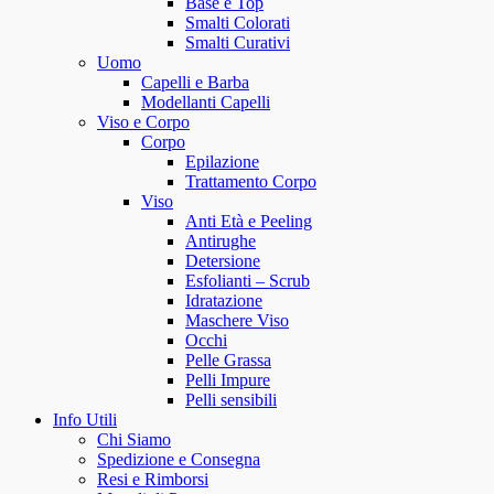
Base e Top
Smalti Colorati
Smalti Curativi
Uomo
Capelli e Barba
Modellanti Capelli
Viso e Corpo
Corpo
Epilazione
Trattamento Corpo
Viso
Anti Età e Peeling
Antirughe
Detersione
Esfolianti – Scrub
Idratazione
Maschere Viso
Occhi
Pelle Grassa
Pelli Impure
Pelli sensibili
Info Utili
Chi Siamo
Spedizione e Consegna
Resi e Rimborsi