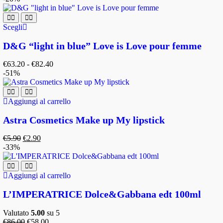
Scegli
D&G “light in blue” Love is Love pour femme
€
63.20
-
€
82.40
-51%
Aggiungi al carrello
Astra Cosmetics Make up My lipstick
€
5.90
€
2.90
-33%
Aggiungi al carrello
L’IMPERATRICE Dolce&Gabbana edt 100ml
Valutato
5.00
su 5
€
86.00
€
58.00