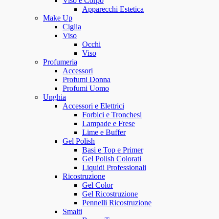
Viso e Corpo
Apparecchi Estetica
Make Up
Ciglia
Viso
Occhi
Viso
Profumeria
Accessori
Profumi Donna
Profumi Uomo
Unghia
Accessori e Elettrici
Forbici e Tronchesi
Lampade e Frese
Lime e Buffer
Gel Polish
Basi e Top e Primer
Gel Polish Colorati
Liquidi Professionali
Ricostruzione
Gel Color
Gel Ricostruzione
Pennelli Ricostruzione
Smalti