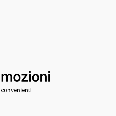
omozioni
r convenienti