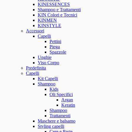
KINESSENCES
Shampoo e Trattamenti
KIN Colori e Tecnici
KINMEN
KINSTYLE
Accessori
Capelli
Pettini
Piega
Spazzole
Unghie
Viso Corpo
Predefinita
Capelli
Kit Capelli
Shampoo
Kids
Oli Specifici
Argan
Keratin
Shampoo
Trattamenti
Maschere e balsamo
Styling capelli
Cere e Paste