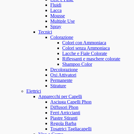
Fluidi
Lacca
Mousse
Multiple Use
Spray
Tecnici
Colorazione
Colori con Ammoniaca
Colori senza Ammoniaca
Lacche e Fiale Colorate
Riflessanti e maschere colorate
Shampoo Color
Decolorazione
Oxi Attivatori
Permanente
Stirature
Elettrici
Apparecchi per Capelli
Asciuga Capelli Phon
Diffusori Phon
Ferri Arriccianti
Piastre Stiranti
Regola Barba
Tosatrici Tagliacapelli