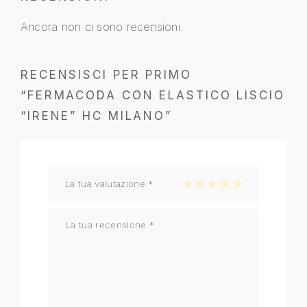
Ancora non ci sono recensioni.
RECENSISCI PER PRIMO
“FERMACODA CON ELASTICO LISCIO
“IRENE” HC MILANO”
La tua valutazione
*
1 stella su 5
2 stelle su 5
3 stelle su 5
4 stelle su 5
5 stelle su 5