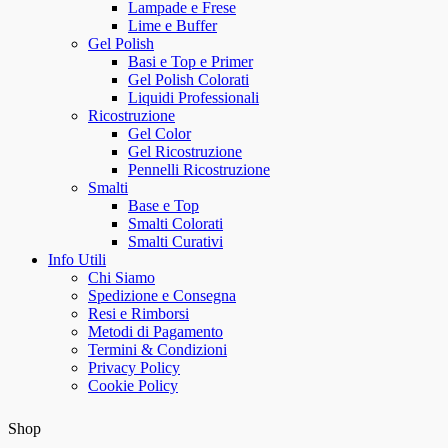
Lampade e Frese
Lime e Buffer
Gel Polish
Basi e Top e Primer
Gel Polish Colorati
Liquidi Professionali
Ricostruzione
Gel Color
Gel Ricostruzione
Pennelli Ricostruzione
Smalti
Base e Top
Smalti Colorati
Smalti Curativi
Info Utili
Chi Siamo
Spedizione e Consegna
Resi e Rimborsi
Metodi di Pagamento
Termini & Condizioni
Privacy Policy
Cookie Policy
Shop