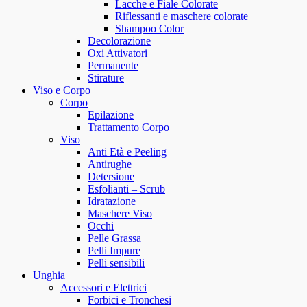
Lacche e Fiale Colorate
Riflessanti e maschere colorate
Shampoo Color
Decolorazione
Oxi Attivatori
Permanente
Stirature
Viso e Corpo
Corpo
Epilazione
Trattamento Corpo
Viso
Anti Età e Peeling
Antirughe
Detersione
Esfolianti – Scrub
Idratazione
Maschere Viso
Occhi
Pelle Grassa
Pelli Impure
Pelli sensibili
Unghia
Accessori e Elettrici
Forbici e Tronchesi