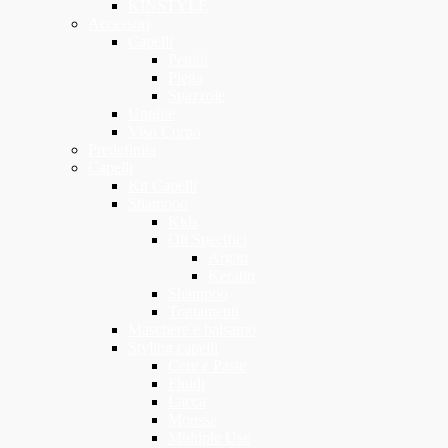
KINSTYLE
Accessori
Capelli
Pettini
Piega
Spazzole
Unghie
Viso Corpo
Predefinita
Capelli
Kit Capelli
Shampoo
Kids
Oli Specifici
Argan
Keratin
Shampoo
Trattamenti
Maschere e balsamo
Styling capelli
Cere e Paste
Fluidi
Lacca
Mousse
Multiple Use