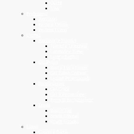
Occhi
Viso
Profumeria
Accessori
Profumi Donna
Profumi Uomo
Unghia
Accessori e Elettrici
Forbici e Tronchesi
Lampade e Frese
Lime e Buffer
Gel Polish
Basi e Top e Primer
Gel Polish Colorati
Liquidi Professionali
Ricostruzione
Gel Color
Gel Ricostruzione
Pennelli Ricostruzione
Smalti
Base e Top
Smalti Colorati
Smalti Curativi
Uomo
Capelli e Barba