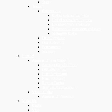
Spray
Tecnici
Colorazione
Colori con Ammoniaca
Colori senza Ammoniaca
Lacche e Fiale Colorate
Riflessanti e maschere colorate
Shampoo Color
Decolorazione
Oxi Attivatori
Permanente
Stirature
Elettrici
Apparecchi per Capelli
Asciuga Capelli Phon
Diffusori Phon
Ferri Arriccianti
Piastre Stiranti
Regola Barba
Tosatrici Tagliacapelli
Viso e Corpo
Apparecchi Estetica
Make Up
Ciglia
Viso