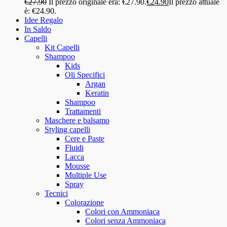
€
27.90
Il prezzo originale era: €27.90.
€
24.90
Il prezzo attuale
è: €24.90.
Idee Regalo
In Saldo
Capelli
Kit Capelli
Shampoo
Kids
Oli Specifici
Argan
Keratin
Shampoo
Trattamenti
Maschere e balsamo
Styling capelli
Cere e Paste
Fluidi
Lacca
Mousse
Multiple Use
Spray
Tecnici
Colorazione
Colori con Ammoniaca
Colori senza Ammoniaca