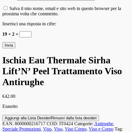
Salva il mio nome, email e sito web in questo browser per la
prossima volta che commento.
Inserisci una risposta in cifre:
19 + 2 =
Ischia Eau Thermale Sirha
Lift’N’ Peel Trattamento Viso
Antirughe
€
42.00
Esaurito
Aggiungi alla Lista Desideri
Rimuovi dalla lista desideri
EAN:
8000000216717
COD:
IT0424
Categorie:
Antirughe
,
Speciale Promozioni
,
Viso
,
Viso
,
Viso Corpo
,
Viso e Corpo
Tag: