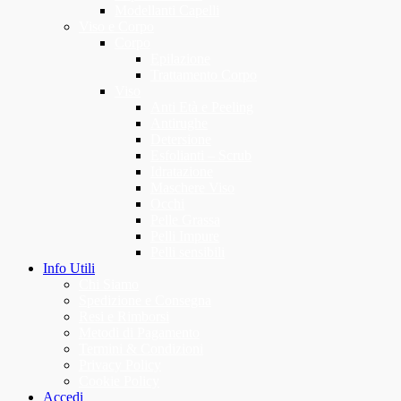
Modellanti Capelli
Viso e Corpo
Corpo
Epilazione
Trattamento Corpo
Viso
Anti Età e Peeling
Antirughe
Detersione
Esfolianti – Scrub
Idratazione
Maschere Viso
Occhi
Pelle Grassa
Pelli Impure
Pelli sensibili
Info Utili
Chi Siamo
Spedizione e Consegna
Resi e Rimborsi
Metodi di Pagamento
Termini & Condizioni
Privacy Policy
Cookie Policy
Accedi