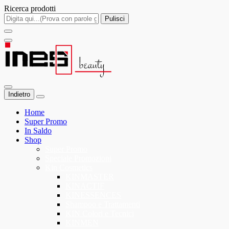
Ricerca prodotti
Pulisci
Indietro
Home
Super Promo
In Saldo
Shop
Super Promo
Speciale Promozioni
Kin Cosmetics
KINMASTER
KINACTIF
KINESSENCES
Shampoo e Trattamenti
KIN Colori e Tecnici
KINMEN