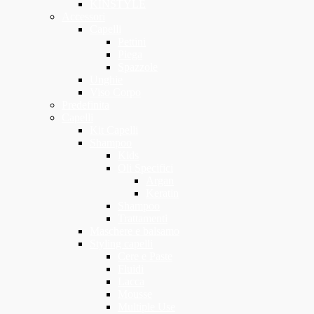
KINSTYLE
Accessori
Capelli
Pettini
Piega
Spazzole
Unghie
Viso Corpo
Predefinita
Capelli
Kit Capelli
Shampoo
Kids
Oli Specifici
Argan
Keratin
Shampoo
Trattamenti
Maschere e balsamo
Styling capelli
Cere e Paste
Fluidi
Lacca
Mousse
Multiple Use