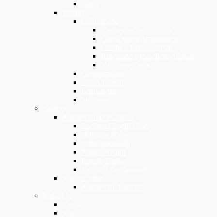
Spray
Tecnici
Colorazione
Colori con Ammoniaca
Colori senza Ammoniaca
Lacche e Fiale Colorate
Riflessanti e maschere colorate
Shampoo Color
Decolorazione
Oxi Attivatori
Permanente
Stirature
Elettrici
Apparecchi per Capelli
Asciuga Capelli Phon
Diffusori Phon
Ferri Arriccianti
Piastre Stiranti
Regola Barba
Tosatrici Tagliacapelli
Viso e Corpo
Apparecchi Estetica
Make Up
Ciglia
Viso