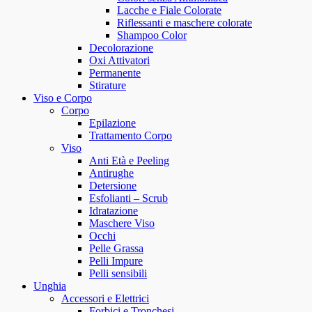
Lacche e Fiale Colorate
Riflessanti e maschere colorate
Shampoo Color
Decolorazione
Oxi Attivatori
Permanente
Stirature
Viso e Corpo
Corpo
Epilazione
Trattamento Corpo
Viso
Anti Età e Peeling
Antirughe
Detersione
Esfolianti – Scrub
Idratazione
Maschere Viso
Occhi
Pelle Grassa
Pelli Impure
Pelli sensibili
Unghia
Accessori e Elettrici
Forbici e Tronchesi