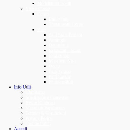
Modellanti Capelli
Viso e Corpo
Corpo
Epilazione
Trattamento Corpo
Viso
Anti Età e Peeling
Antirughe
Detersione
Esfolianti – Scrub
Idratazione
Maschere Viso
Occhi
Pelle Grassa
Pelli Impure
Pelli sensibili
Info Utili
Chi Siamo
Spedizione e Consegna
Resi e Rimborsi
Metodi di Pagamento
Termini & Condizioni
Privacy Policy
Cookie Policy
Accedi