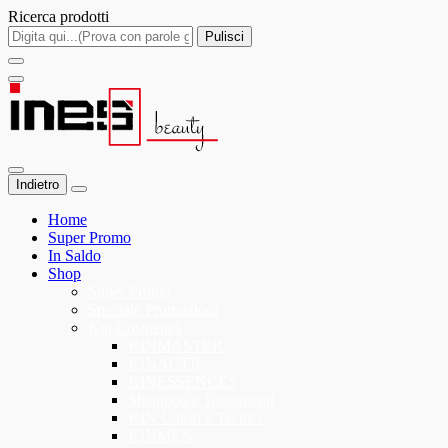
Ricerca prodotti
Pulisci
Indietro
Home
Super Promo
In Saldo
Shop
Super Promo
Speciale Promozioni
Kin Cosmetics
KINMASTER
KINACTIF
KINESSENCES
Shampoo e Trattamenti
KIN Colori e Tecnici
KINMEN