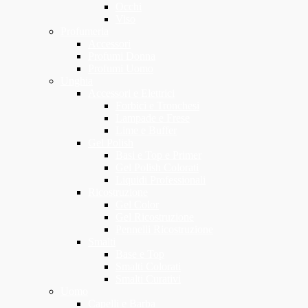
Occhi
Viso
Profumeria
Accessori
Profumi Donna
Profumi Uomo
Unghia
Accessori e Elettrici
Forbici e Tronchesi
Lampade e Frese
Lime e Buffer
Gel Polish
Basi e Top e Primer
Gel Polish Colorati
Liquidi Professionali
Ricostruzione
Gel Color
Gel Ricostruzione
Pennelli Ricostruzione
Smalti
Base e Top
Smalti Colorati
Smalti Curativi
Uomo
Capelli e Barba