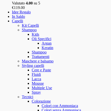
Valutato
4.00
su 5
€
119.00
Idee Regalo
In Saldo
Capelli
Kit Capelli
Shampoo
Kids
Oli Specifici
Argan
Keratin
Shampoo
Trattamenti
Maschere e balsamo
Styling capelli
Cere e Paste
Fluidi
Lacca
Mousse
Multiple Use
Spray
Tecnici
Colorazione
Colori con Ammoniaca
Colori senza Ammoniaca