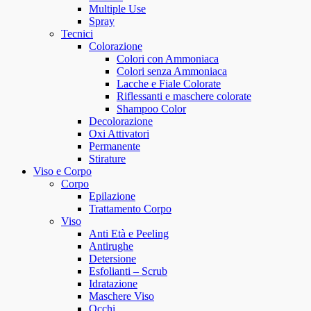
Multiple Use
Spray
Tecnici
Colorazione
Colori con Ammoniaca
Colori senza Ammoniaca
Lacche e Fiale Colorate
Riflessanti e maschere colorate
Shampoo Color
Decolorazione
Oxi Attivatori
Permanente
Stirature
Viso e Corpo
Corpo
Epilazione
Trattamento Corpo
Viso
Anti Età e Peeling
Antirughe
Detersione
Esfolianti – Scrub
Idratazione
Maschere Viso
Occhi