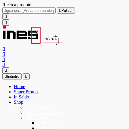
Ricerca prodotti
Pulisci
Indietro
Home
Super Promo
In Saldo
Shop
Super Promo
Speciale Promozioni
Kin Cosmetics
KINMASTER
KINACTIF