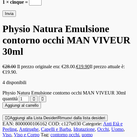
1 × cinque =
Physio Natura Emulsione
contorno occhi MAN VIVEUR
30ml
€
28.00
Il prezzo originale era: €28.00.
€
19.90
Il prezzo attuale è:
€19.90.
4 disponibili
Physio Natura Emulsione contorno occhi MAN VIVEUR 30ml
quantità
Aggiungi al carrello
Aggiungi alla Lista Desideri
Rimuovi dalla lista desideri
EAN:
8000000106162
COD:
c127tr030
Categorie:
Anti Età e
Peeling
,
Antirughe
,
Capelli e Barba
,
Idratazione
,
Occhi
,
Uomo
,
Viso
,
Viso e Corpo
Tag:
contorno occhi
,
uomo