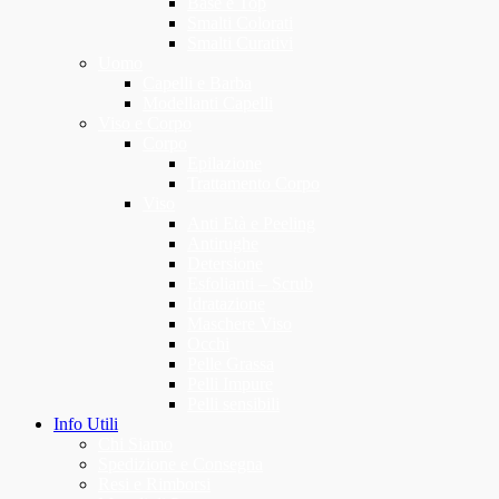
Base e Top
Smalti Colorati
Smalti Curativi
Uomo
Capelli e Barba
Modellanti Capelli
Viso e Corpo
Corpo
Epilazione
Trattamento Corpo
Viso
Anti Età e Peeling
Antirughe
Detersione
Esfolianti – Scrub
Idratazione
Maschere Viso
Occhi
Pelle Grassa
Pelli Impure
Pelli sensibili
Info Utili
Chi Siamo
Spedizione e Consegna
Resi e Rimborsi