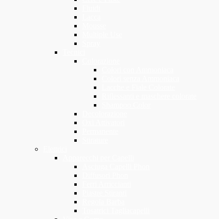
Fluidi
Lacca
Mousse
Multiple Use
Spray
Tecnici
Colorazione
Colori con Ammoniaca
Colori senza Ammoniaca
Lacche e Fiale Colorate
Riflessanti e maschere colorate
Shampoo Color
Decolorazione
Oxi Attivatori
Permanente
Stirature
Elettrici
Apparecchi per Capelli
Asciuga Capelli Phon
Diffusori Phon
Ferri Arriccianti
Piastre Stiranti
Regola Barba
Tosatrici Tagliacapelli