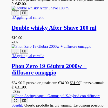
è: €42.00.
Aggiungi al carrello
Double whisky After Shave 100 ml
€
10.00
-9%
Aggiungi al carrello
Phon Zero 19 Giubra 2000w +
diffusore omaggio
€
34.90
Il prezzo originale era: €34.90.
€
31.90
Il prezzo attuale
è: €31.90.
-28%
Scegli
Questo prodotto ha più varianti. Le opzioni possono