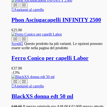
Aggiungi al carrello
Phon Asciugacapelli INFINITY 2500
€
25.90
Scegli
Questo prodotto ha più varianti. Le opzioni possono
essere scelte nella pagina del prodotto
Ferro Conico per capelli Labor
€
37.90
-13%
Aggiungi al carrello
BlackXS donna edt 50 ml
€
48.00
Il prezzo originale era: €48.00.
€
42.00
Il prezzo attuale