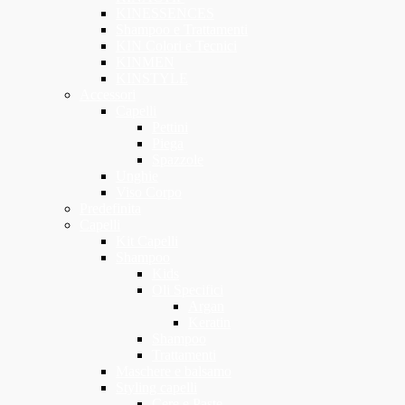
KINESSENCES
Shampoo e Trattamenti
KIN Colori e Tecnici
KINMEN
KINSTYLE
Accessori
Capelli
Pettini
Piega
Spazzole
Unghie
Viso Corpo
Predefinita
Capelli
Kit Capelli
Shampoo
Kids
Oli Specifici
Argan
Keratin
Shampoo
Trattamenti
Maschere e balsamo
Styling capelli
Cere e Paste