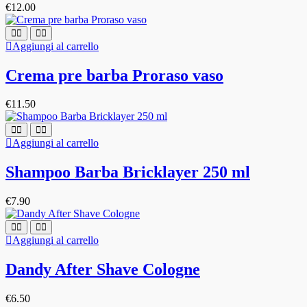
€
12.00
Aggiungi al carrello
Crema pre barba Proraso vaso
€
11.50
Aggiungi al carrello
Shampoo Barba Bricklayer 250 ml
€
7.90
Aggiungi al carrello
Dandy After Shave Cologne
€
6.50