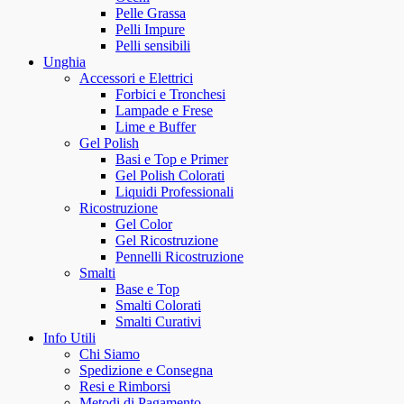
Pelle Grassa
Pelli Impure
Pelli sensibili
Unghia
Accessori e Elettrici
Forbici e Tronchesi
Lampade e Frese
Lime e Buffer
Gel Polish
Basi e Top e Primer
Gel Polish Colorati
Liquidi Professionali
Ricostruzione
Gel Color
Gel Ricostruzione
Pennelli Ricostruzione
Smalti
Base e Top
Smalti Colorati
Smalti Curativi
Info Utili
Chi Siamo
Spedizione e Consegna
Resi e Rimborsi
Metodi di Pagamento