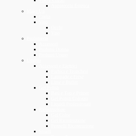
Viso e Corpo
Apparecchi Estetica
Make Up
Ciglia
Viso
Occhi
Viso
Profumeria
Accessori
Profumi Donna
Profumi Uomo
Unghia
Accessori e Elettrici
Forbici e Tronchesi
Lampade e Frese
Lime e Buffer
Gel Polish
Basi e Top e Primer
Gel Polish Colorati
Liquidi Professionali
Ricostruzione
Gel Color
Gel Ricostruzione
Pennelli Ricostruzione
Smalti