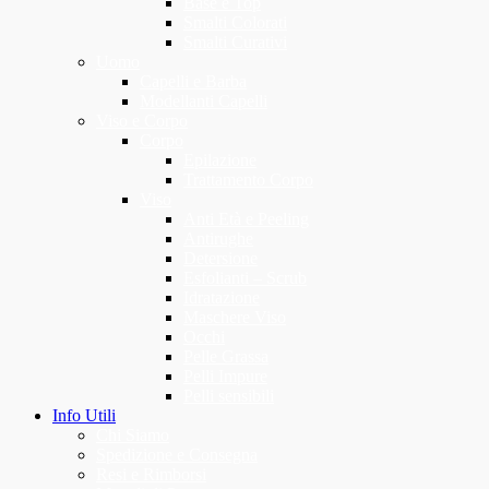
Base e Top
Smalti Colorati
Smalti Curativi
Uomo
Capelli e Barba
Modellanti Capelli
Viso e Corpo
Corpo
Epilazione
Trattamento Corpo
Viso
Anti Età e Peeling
Antirughe
Detersione
Esfolianti – Scrub
Idratazione
Maschere Viso
Occhi
Pelle Grassa
Pelli Impure
Pelli sensibili
Info Utili
Chi Siamo
Spedizione e Consegna
Resi e Rimborsi