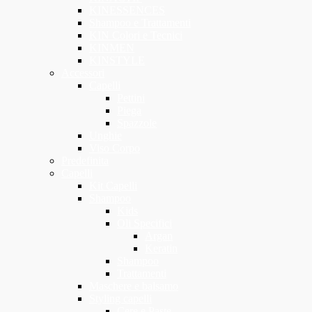
KINESSENCES
Shampoo e Trattamenti
KIN Colori e Tecnici
KINMEN
KINSTYLE
Accessori
Capelli
Pettini
Piega
Spazzole
Unghie
Viso Corpo
Predefinita
Capelli
Kit Capelli
Shampoo
Kids
Oli Specifici
Argan
Keratin
Shampoo
Trattamenti
Maschere e balsamo
Styling capelli
Cere e Paste