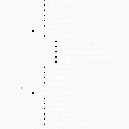
Fluidi
Lacca
Mousse
Multiple Use
Spray
Tecnici
Colorazione
Colori con Ammoniaca
Colori senza Ammoniaca
Lacche e Fiale Colorate
Riflessanti e maschere colorate
Shampoo Color
Decolorazione
Oxi Attivatori
Permanente
Stirature
Elettrici
Apparecchi per Capelli
Asciuga Capelli Phon
Diffusori Phon
Ferri Arriccianti
Piastre Stiranti
Regola Barba
Tosatrici Tagliacapelli