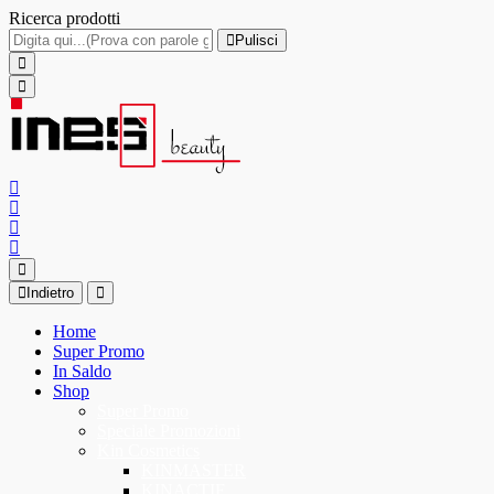
Ricerca prodotti
Pulisci
Indietro
Home
Super Promo
In Saldo
Shop
Super Promo
Speciale Promozioni
Kin Cosmetics
KINMASTER
KINACTIF