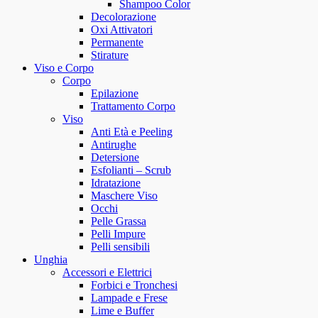
Shampoo Color
Decolorazione
Oxi Attivatori
Permanente
Stirature
Viso e Corpo
Corpo
Epilazione
Trattamento Corpo
Viso
Anti Età e Peeling
Antirughe
Detersione
Esfolianti – Scrub
Idratazione
Maschere Viso
Occhi
Pelle Grassa
Pelli Impure
Pelli sensibili
Unghia
Accessori e Elettrici
Forbici e Tronchesi
Lampade e Frese
Lime e Buffer