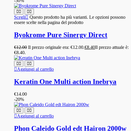
-30%
Scegli
Questo prodotto ha più varianti. Le opzioni possono
essere scelte nella pagina del prodotto
Byokrome Pure Sinergy Direct
€
12.00
Il prezzo originale era: €12.00.
€
8.40
Il prezzo attuale è:
€8.40.
Aggiungi al carrello
Keratin One Multi action Inebrya
€
14.00
-20%
Aggiungi al carrello
Phon Caleido Gold edt Hairon 2000w