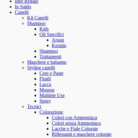
Idee Regalo
In Saldo
Capelli
Kit Capelli
Shampoo
Kids
Oli Specifici
Argan
Keratin
Shampoo
Trattamenti
Maschere e balsamo
Styling capelli
Cere e Paste
Fluidi
Lacca
Mousse
Multiple Use
Spray
Tecnici
Colorazione
Colori con Ammoniaca
Colori senza Ammoniaca
Lacche e Fiale Colorate
Riflessanti e maschere colorate