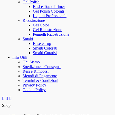
Gel Polish
Basi e Top e Primer
Gel Polish Colorati
Liquidi Professionali
Ricostruzione
Gel Color
Gel Ricostruzione
Pennelli Ricostruzione
Smalti
Base e Top
Smalti Colorati
Smalti Curativi
Info Utili
Chi Siamo
Spedizione e Consegna
Resi e Rimborsi
Metodi di Pagamento
Termini & Condizioni
Privacy Policy
Cookie Policy
Shop