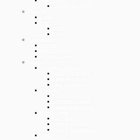
Viso e Corpo
Apparecchi Estetica
Make Up
Ciglia
Viso
Occhi
Viso
Profumeria
Accessori
Profumi Donna
Profumi Uomo
Unghia
Accessori e Elettrici
Forbici e Tronchesi
Lampade e Frese
Lime e Buffer
Gel Polish
Basi e Top e Primer
Gel Polish Colorati
Liquidi Professionali
Ricostruzione
Gel Color
Gel Ricostruzione
Pennelli Ricostruzione
Smalti