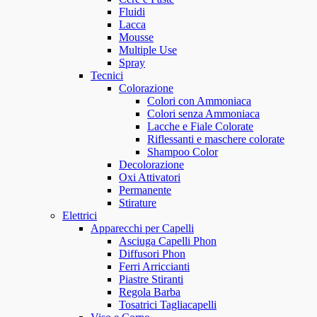
Fluidi
Lacca
Mousse
Multiple Use
Spray
Tecnici
Colorazione
Colori con Ammoniaca
Colori senza Ammoniaca
Lacche e Fiale Colorate
Riflessanti e maschere colorate
Shampoo Color
Decolorazione
Oxi Attivatori
Permanente
Stirature
Elettrici
Apparecchi per Capelli
Asciuga Capelli Phon
Diffusori Phon
Ferri Arriccianti
Piastre Stiranti
Regola Barba
Tosatrici Tagliacapelli