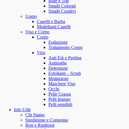
Base e Top
Smalti Colorati
Smalti Curativi
Uomo
Capelli e Barba
Modellanti Capelli
Viso e Corpo
Corpo
Epilazione
Trattamento Corpo
Viso
Anti Età e Peeling
Antirughe
Detersione
Esfolianti – Scrub
Idratazione
Maschere Viso
Occhi
Pelle Grassa
Pelli Impure
Pelli sensibili
Info Utili
Chi Siamo
Spedizione e Consegna
Resi e Rimborsi