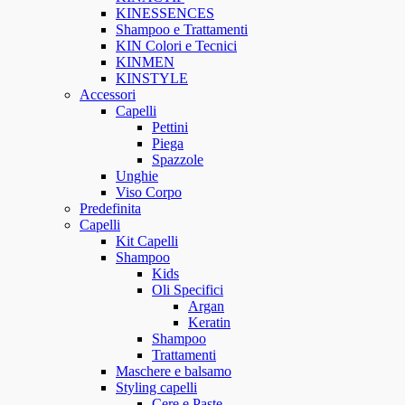
KINESSENCES
Shampoo e Trattamenti
KIN Colori e Tecnici
KINMEN
KINSTYLE
Accessori
Capelli
Pettini
Piega
Spazzole
Unghie
Viso Corpo
Predefinita
Capelli
Kit Capelli
Shampoo
Kids
Oli Specifici
Argan
Keratin
Shampoo
Trattamenti
Maschere e balsamo
Styling capelli
Cere e Paste