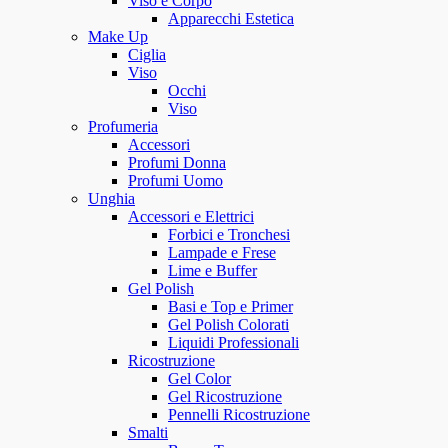
Viso e Corpo
Apparecchi Estetica
Make Up
Ciglia
Viso
Occhi
Viso
Profumeria
Accessori
Profumi Donna
Profumi Uomo
Unghia
Accessori e Elettrici
Forbici e Tronchesi
Lampade e Frese
Lime e Buffer
Gel Polish
Basi e Top e Primer
Gel Polish Colorati
Liquidi Professionali
Ricostruzione
Gel Color
Gel Ricostruzione
Pennelli Ricostruzione
Smalti