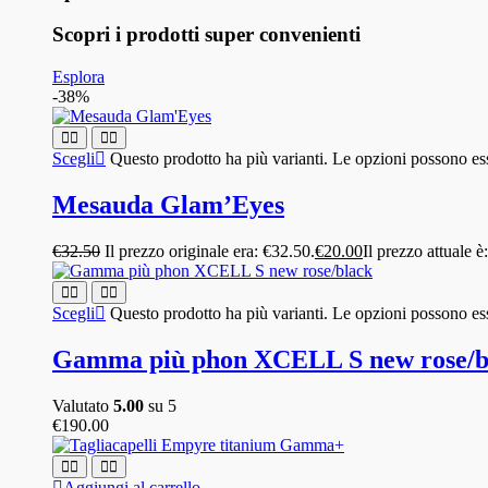
Scopri i prodotti super convenienti
Esplora
-38%
Scegli
Questo prodotto ha più varianti. Le opzioni possono ess
Mesauda Glam’Eyes
€
32.50
Il prezzo originale era: €32.50.
€
20.00
Il prezzo attuale è
Scegli
Questo prodotto ha più varianti. Le opzioni possono ess
Gamma più phon XCELL S new rose/b
Valutato
5.00
su 5
€
190.00
Aggiungi al carrello