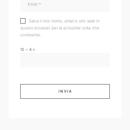
Salva il mio nome, email e sito web in
questo browser per la prossima volta che
commento.
12 − 4 =